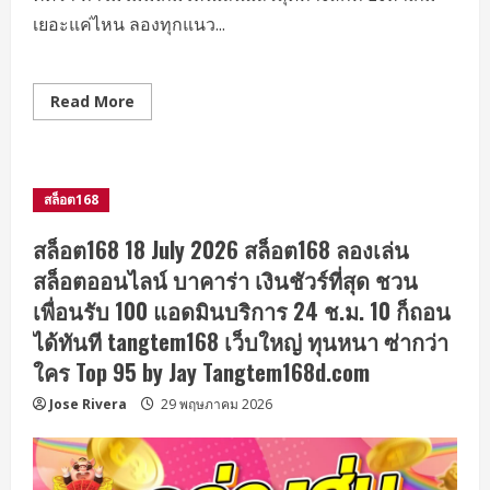
เยอะแค่ไหน ลองทุกแนว...
Read
Read More
more
about
ปั่น
แตก77
เว็บ
ใหญ่
สล็อต168
เว็บ
สล็อต
สำหรับ
สล็อต168 18 July 2026 สล็อต168 ลองเล่น
มือ
ใหม่
สล็อตออนไลน์ บาคาร่า เงินชัวร์ที่สุด ชวน
มี
ทดลอง
เพื่อนรับ 100 แอดมินบริการ 24 ช.ม. 10 ก็ถอน
เล่น
ฟรี
ได้ทันที tangtem168 เว็บใหญ่ ทุนหนา ซ่ากว่า
โปร
ดี
ใคร Top 95 by Jay Tangtem168d.com
และ
ระบบ
Jose Rivera
29 พฤษภาคม 2026
ใช้
งาน
ง่าย
คา
สิ
โน