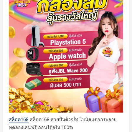
ออนไลน์
เว็บ
เปิด
ใหม่
ใหม่
ล่าสุด
Top
100
by
Anitra
puntaek77.fun
11
JUL
2026
สล็อต168
สล็อต168 สายปั่นตัวจริง โบนัสแตกกระจาย
ทดลองเล่นฟรี ถอนได้จริง 100%