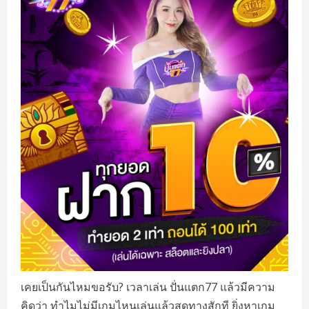
ฟิน
ได้
ทุก
วัน
กับ
หนัง
ฟรี
เต็ม
เรื่อง
ดู
หนัง
ออนไลน์
ออกแบบ
ให้
ดู
ได้
ทุก
จอ
Top
22
by
Irish
037Movie.net
เคยเป็นกันไหมขอรับ? เวลาเล่น ปั่นแตก77 แล้วมีความ
คิดว่า ทำไมไม่มีเกมไหนเล่นแล้วสุดทางสักที ยิ่งหาเกม