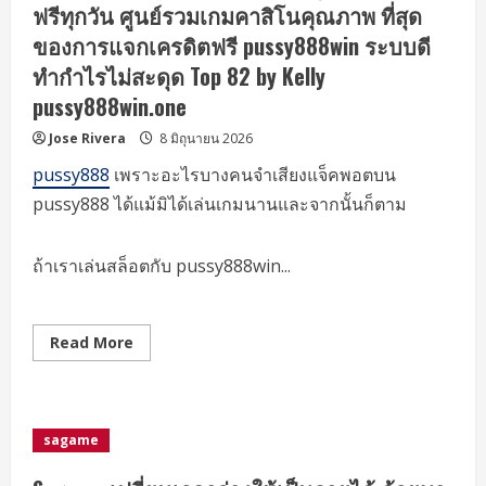
กับ
ฟรีทุกวัน ศูนย์รวมเกมคาสิโนคุณภาพ ที่สุด
ใคร
และ
ของการแจกเครดิตฟรี pussy888win ระบบดี
ควร
เริ่ม
ทำกำไรไม่สะดุด Top 82 by Kelly
เล่น
แบบ
pussy888win.one
ไหน
ดี
Jose Rivera
8 มิถุนายน 2026
casino
online
เว็บ
pussy888
เพราะอะไรบางคนจำเสียงแจ็คพอตบน
ใหญ่
ใหม่
pussy888 ได้แม้มิได้เล่นเกมนานและจากนั้นก็ตาม
ล่าสุด
Top
59
by
ถ้าเราเล่นสล็อตกับ pussy888win...
Vernon
jin888.run
29
AUG
69
Read
Read More
more
about
Pussy888
22
August
2026
sagame
pussy888win
สล็อต
ออนไลน์888