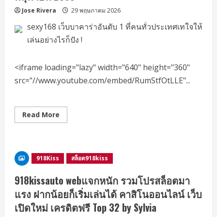
เพื่อน
Jose Rivera
29 พฤษภาคม 2026
รับ
100
แอด
sexy168 เว็บบาคาร่าอันดับ 1 ที่คนทั่วประเทศเทใจให้
มิ
นบ
เล่นอย่างไรก็ปัง !
ริ
การ
24
ช.ม.
<iframe loading="lazy" width="640" height="360"
10
ก็
src="//www.youtube.com/embed/RumStfOtLLE"...
ถอน
ได้
ทันที
tangtem168
เว็บ
Read
Read More
ใหญ่
more
ทุน
about
หนา
เซ็กซี่
ซ่า
บา
กว่า
คา
ใคร
ร่า
918Kiss
สล็อต918kiss
Top
websiteตรง
95
บา
by
คา
918kissauto webแจกหนัก รวมโปรสล็อตมา
Jay
ร่า
Tangtem168d.com
เว็บ
แรง ฝากน้อยก็เริ่มเล่นได้ คาสิโนออนไลน์ เว็บ
ตรง
ที่
เปิดใหม่ เครดิตฟรี Top 32 by Sylvia
เน้น
ประสบการณ์