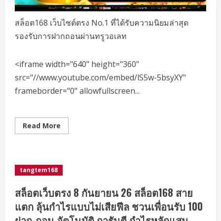
สล็อต168 เว็บไซต์ตรง No.1 ที่ได้รับความนิยมล่าสุด
รองรับการฝากถอนผ่านทรูวอเลท
<iframe width="640" height="360"
src="//www.youtube.com/embed/lS5w-5bsyXY"
frameborder="0" allowfullscreen...
Read
Read More
more
about
เครดิต
ฟรี
หวย
ออนไลน์
tangtem168
อัตรา
จ่าย
มาก
สล็อตเว็บตรง 8 กันยายน 26 สล็อต168 สาย
ที่สุด
ของ
แตก ลุ้นกำไรแบบไม่เสียฟีล ชวนเพื่อนรับ 100
ไทย
Top
ฝาก-ถอน อัตโนมัติ การันตี กำไรหลักแสน