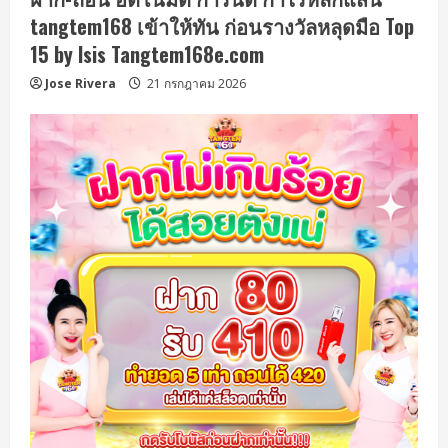
97
by
tangtem168 เข้าให้ทัน ก่อนรางวัลหลุดมือ Top
Dotty
Hengjing168d.com
15 by Isis Tangtem168e.com
โปร
โม
Jose Rivera
21 กรกฎาคม 2026
ชั่น
เครดิต
ฟรี
100%
กล่อง
สุ่ม
เฮง
เฮง
รับ
เครดิต
ฟรี
ไลฟ์
สด
สล็อต
ยิง
ปลา
กีฬา
ไพ่
hengjing168
แจก
เครดิต
ฟรี
เยอะ
ที่สุด
1
September