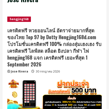
hengjing168
เครดิตฟรี หวยออนไลน์ อัตราจ่ายมากที่สุด
ของไทย Top 97 by Dotty Hengjing168d.com
โปรโมชั่นเครดิตฟรี 100% กล่องสุ่มเฮงเฮง รับ
เครดิตฟรี ไลฟ์สด สล็อต ยิงปลา กีฬา ไพ่
hengjing168 แจก เครดิตฟรี เยอะที่สุด 1
September 2026
Jose Rivera
30 กรกฎาคม 2026