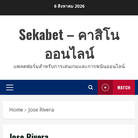
Skip
6 สิงหาคม 2026
to
content
Sekabet – คาสิโน
ออนไลน์
แพลตฟอร์มสำหรับการเล่นเกมและการพนันออนไลน์
WATCH
Primary
Menu
Home
Jose Rivera
Jose Rivera