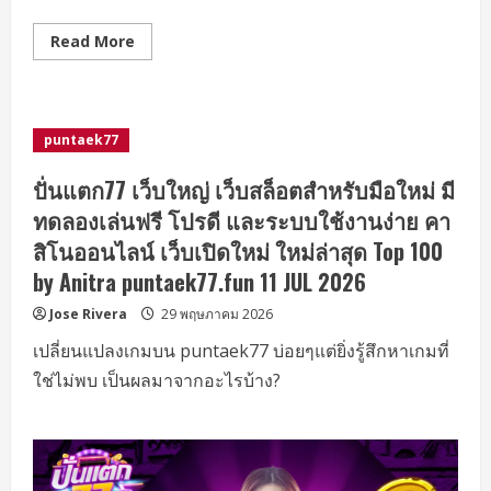
Read
Read More
more
about
ดู
หนัง
10
August
puntaek77
2026
ดู
หนัง
ปั่นแตก77 เว็บใหญ่ เว็บสล็อตสำหรับมือใหม่ มี
ออนไลน์
ดู
ทดลองเล่นฟรี โปรดี และระบบใช้งานง่าย คา
บอล
โลก
สิโนออนไลน์ เว็บเปิดใหม่ ใหม่ล่าสุด Top 100
ฟรี
ที่
by Anitra puntaek77.fun 11 JUL 2026
รอ
มา
Jose Rivera
29 พฤษภาคม 2026
นาน
กว่า
4ปี
เปลี่ยนแปลงเกมบน puntaek77 บ่อยๆแต่ยิ่งรู้สึกหาเกมที่
ซี
รี่
ใช่ไม่พบ เป็นผลมาจากอะไรบ้าง?
ย์
เกาหลี
รับ
ชม
ได้
ทุก
อุปกรณ์