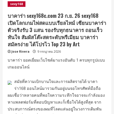
สล็อต
sexy168
ยอด
นิยม
2026
บาคาร่า sexy168c.com 23 ก.ย. 26 sexy168
รวม
เกม
เปิดโลกเกมไพ่สดแบบเรียลไทม์ เซียนบาคาร่า
ดัง
ค่าย
ตัวจริงรับ 3 แสน รองรับทุกธนาคาร ถอนเร็ว
ชั้น
นำ
ทันใจ สัมผัสโต๊ะสดระดับพรีเมียม บาคาร่า
และ
ฟีเจอร์
สมัครง่าย ได้โปรไว Top 23 by Art
ที่
ผู้
Jose Rivera
9 กรกฎาคม 2026
เล่น
ชื่น
ชอบ
บาคาร่า ยอดเยี่ยมเว็บไซต์มาแรงอันดับ 1 ครบทุกรูปแบบ
2
สิงหาคม
เกมออนไลน์
69
เว็บ
แจก
หนัก
สมัยที่ความเบิกบานใจและการผลิตรายได้ บาคา
jin888.asia
casino
ร่า168 ออนไลน์มารวมกันอยู่บนจอโทรศัพท์มือถือ
online
ผมเชื่อว่าหลายคนที่พอใจความระทึกใจอาจจะกำลังมอง
เว็บ
แม่
หาแพลตฟอร์มที่ตอบปัญหาและก็เชื่อใจได้สูงที่สุด จาก
ใหม่
ล่าสุด
ประสบการณ์ตรงของผมที่โลดแล่นอยู่ในวงการเดิมพัน
Top
87