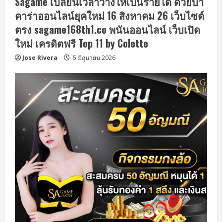
Sagame เปลี่ยนเวลาว่างให้เป็นรายได้ ด้วยบา
สวรรค์
ของ
คาร่าออนไลน์ยุคใหม่ 16 สิงหาคม 26 เว็บไซต์
นัก
ลงทุน
ตรง sagame168th1.co พนันออนไลน์ เว็บเปิด
แจก
อัญมณี
ใหม่ เครดิตฟรี Top 11 by Colette
ฟรี
ทุก
Jose Rivera
5 มิถุนายน 2026
วัน
ศูนย์
รวม
เกม
คา
สิ
โน
คุณภาพ
ที่สุด
ของ
การ
แจก
เครดิต
ฟรี
pussy888win
ระบบ
ดี
ทำ
กำไร
ไม่
สะดุด
Top
82
by