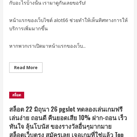
กับอะไรบ้างนั้น เรามาดูกันเลยขอรับ!
หน้าแรกของเว็บไซต์ alot66 ช่วยทำให้เห็นทิศทางการให้
บริการเพิ่มมากขึ้น
หากพวกเราเปิดมาหน้าแรกของเว็บ...
Read
Read More
more
about
casino
alot666
เว็บ
สล็อต
สล็อต
แตก
ง่าย
เล่น
สล็อต 22 มิถุนา 26 pgslot ทดลองเล่นเกมฟรี
สนุก
ฝาก
เล่นง่าย ถอนดี คืนยอดเสีย 10% ฝาก-ถอน เร็ว
ถอน
เร็ว
ทันใจ ลุ้นโบนัส ของรางวัลอื่นๆมากมาย
รวม
ค่าย
สล็อตเว็บตรง สมัครเลย เจอเกมที่ใช่แล้ว Top
ดัง