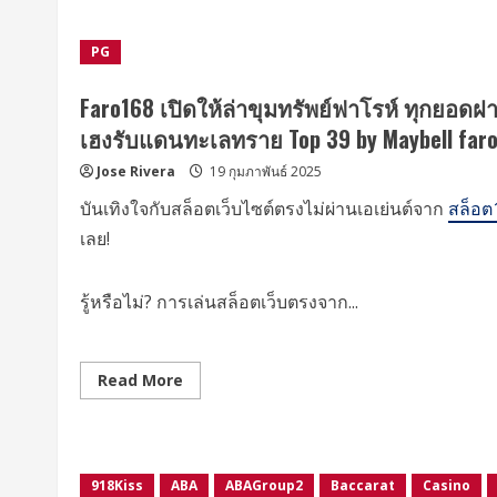
มัด
ใจ
นัก
PG
ปั่น
สล็อต
ยาว
5
Faro168 เปิดให้ล่าขุมทรัพย์ฟาโรห์ ทุกยอดฝา
ปี
ซ้อน
เฮงรับแดนทะเลทราย Top 39 by Maybell faro
Top
76
Jose Rivera
19 กุมภาพันธ์ 2025
by
Steve
บันเทิงใจกับสล็อตเว็บไซต์ตรงไม่ผ่านเอเย่นต์จาก
สล็อต
funny18.life
โปร
เลย!
รับ
ความ
ปัง
เพื่อ
รู้หรือไม่? การเล่นสล็อตเว็บตรงจาก...
คุณ
ไม่
ผ่าน
เอเย่นต์
10
Read
Read More
ล้าน
more
ก็
about
ถอน
Faro168
ได้
เปิด
PG
ให้
เชื่อ
ล่า
ถือ
918Kiss
ABA
ABAGroup2
Baccarat
Casino
ขุมทรัพย์
ได้