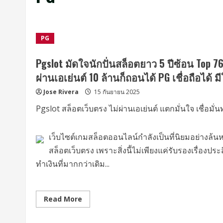
PG
Pgslot มัดใจนักปั่นสล็อตยาว 5 ปีซ้อน Top 76
ผ่านเอเย่นต์ 10 ล้านก็ถอนได้ PG เชื่อถือได้
Jose Rivera
15 กันยายน 2025
Pgslot สล็อตเว็บตรง ไม่ผ่านเอเย่นต์ แตกมั่นใจ เชื่อมั่
เว็บไซต์เกมสล็อตออนไลน์กำลังเป็นที่นิยมอย่างล้น
สล็อตเว็บตรง เพราะสิ่งนี้ไม่เพียงแค่รับรองเรื่องป
ทำเงินที่มากกว่าเดิม...
Read
Read More
more
about
Pgslot