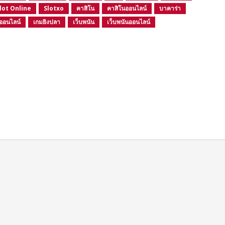
lot Online
Slotxo
คาสิโน
คาสิโนออนไลน์
บาคาร่า
ออนไลน์
เกมยิงปลา
เว็บพนัน
เว็บพนันออนไลน์