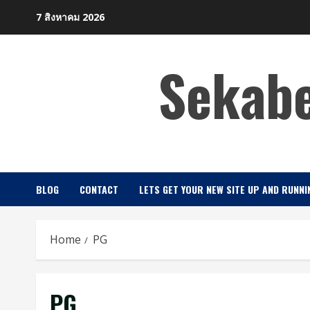
Skip
7 สิงหาคม 2026
to
content
Sekab
BLOG
CONTACT
LETS GET YOUR NEW SITE UP AND RUNNIN
Home
PG
PG