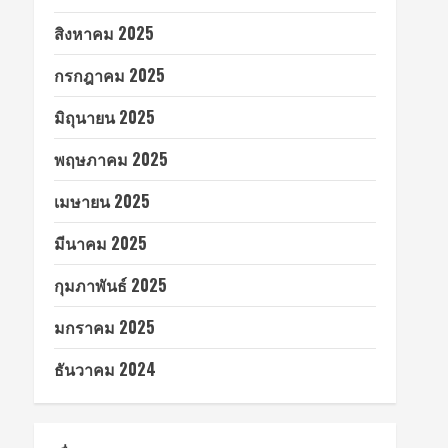
สิงหาคม 2025
กรกฎาคม 2025
มิถุนายน 2025
พฤษภาคม 2025
เมษายน 2025
มีนาคม 2025
กุมภาพันธ์ 2025
มกราคม 2025
ธันวาคม 2024