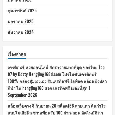
กุมภาพันธ์ 2025
มกราคม 2025
ธันวาคม 2024
เรื่องล่าสุด
เครดิตฟรี หวยออนไลน์ อัตราจ่ายมากที่สุด ของไทย Top
97 by Dotty Hengjing168d.com โปรโมชั่นเครดิตฟรี
100% กล่องสุ่มเฮงเฮง รับเครดิตฟรี ไลฟ์สด สล็อต ยิงปลา
กีฬา ไพ่ hengjing168 แจก เครดิตฟรี เยอะที่สุด 1
September 2026
สล็อตเว็บตรง 8 กันยายน 26 สล็อต168 สายแตก ลุ้นกำไร
แบบไม่เสียฟีล ชวนเพื่อนรับ 100 ฝาก-ถอน อัตโนมัติ กา