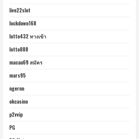
live22slot
lockdown168
lotto432 ทางเข้า
lotto888
macau69 สมัคร
mars95
ngernn
okcasino
p2vvip
PG