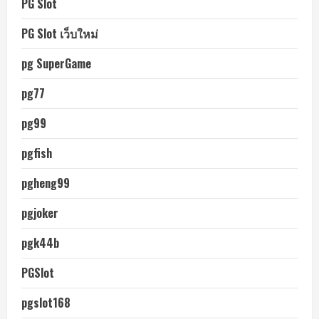
PG Slot
PG Slot เว็บใหม่
pg SuperGame
pg77
pg99
pgfish
pgheng99
pgjoker
pgk44b
PGSlot
pgslot168