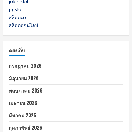
jokerslot
pgslot
สล็อตxo
สล็อตออนไลน์
คลังเก็บ
กรกฎาคม 2026
มิถุนายน 2026
พฤษภาคม 2026
เมษายน 2026
มีนาคม 2026
กุมภาพันธ์ 2026