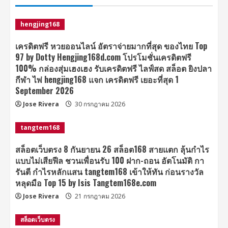
hengjing168
เครดิตฟรี หวยออนไลน์ อัตราจ่ายมากที่สุด ของไทย Top
97 by Dotty Hengjing168d.com โปรโมชั่นเครดิตฟรี
100% กล่องสุ่มเฮงเฮง รับเครดิตฟรี ไลฟ์สด สล็อต ยิงปลา
กีฬา ไพ่ hengjing168 แจก เครดิตฟรี เยอะที่สุด 1
September 2026
Jose Rivera
30 กรกฎาคม 2026
tangtem168
สล็อตเว็บตรง 8 กันยายน 26 สล็อต168 สายแตก ลุ้นกำไร
แบบไม่เสียฟีล ชวนเพื่อนรับ 100 ฝาก-ถอน อัตโนมัติ กา
รันตี กำไรหลักแสน tangtem168 เข้าให้ทัน ก่อนรางวัล
หลุดมือ Top 15 by Isis Tangtem168e.com
Jose Rivera
21 กรกฎาคม 2026
สล็อตเว็บตรง