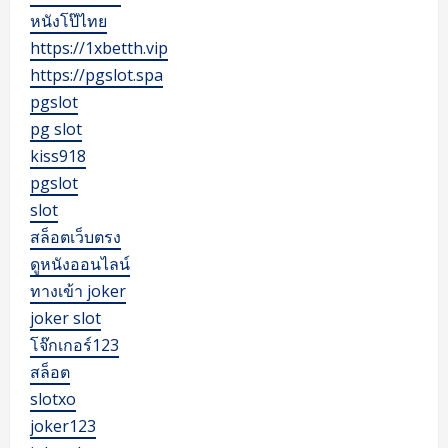
หนังโป๊ไทย
https://1xbetth.vip
https://pgslot.spa
pgslot
pg slot
kiss918
pgslot
slot
สล็อตเว็บตรง
ดูหนังออนไลน์
ทางเข้า joker
joker slot
โจ๊กเกอร์123
สล็อต
slotxo
joker123