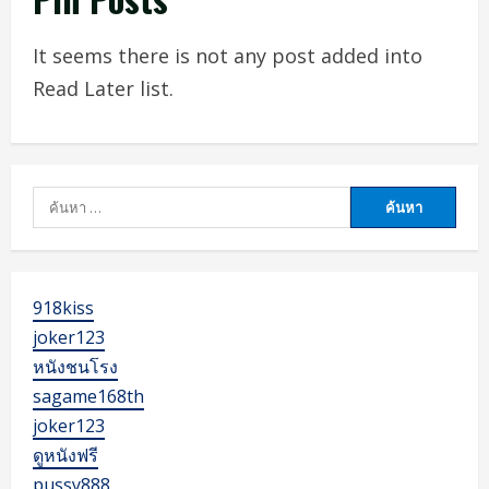
It seems there is not any post added into
Read Later list.
ค้นหา
สำหรับ:
918kiss
joker123
หนังชนโรง
sagame168th
joker123
ดูหนังฟรี
pussy888