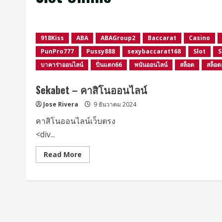
918Kiss
ABA
ABAGroup2
Baccarat
Casino
PunPro777
Pussy888
sexybaccarat168
Slot
S
บาคาร่าออนไลน์
ปั่นแตก66
พนันออนไลน์
สล็อต
สล็อต
Sekabet – คาสิโนออนไลน์
Jose Rivera
9 ธันวาคม 2024
คาสิโนออนไลน์เว็บตรง
<div...
Read
Read More
more
about
Sekabet
–
คา
สิ
โน
ออนไลน์