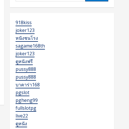
สำหรับ:
918kiss
joker123
หนังชนโรง
sagame168th
joker123
ดูหนังฟรี
pussy888
pussy888
บาคาร่า168
pgslot
pgheng99
fullslotpg
live22
ดูหนัง