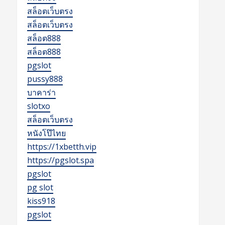
สล็อตเว็บตรง
สล็อตเว็บตรง
สล็อต888
สล็อต888
pgslot
pussy888
บาคาร่า
slotxo
สล็อตเว็บตรง
หนังโป๊ไทย
https://1xbetth.vip
https://pgslot.spa
pgslot
pg slot
kiss918
pgslot