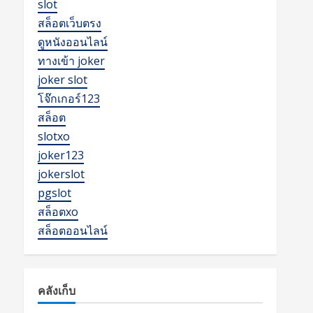
slot
สล็อตเว็บตรง
ดูหนังออนไลน์
ทางเข้า joker
joker slot
โจ๊กเกอร์123
สล็อต
slotxo
joker123
jokerslot
pgslot
สล็อตxo
สล็อตออนไลน์
คลังเก็บ