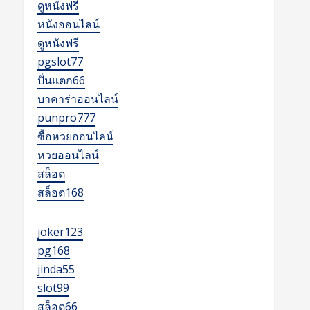
ดูหนังฟรี
หนังออนไลน์
ดูหนังฟรี
pgslot77
ปั่นแตก66
บาคาร่าออนไลน์
punpro777
ซื้อหวยออนไลน์
หวยออนไลน์
สล็อต
สล็อต168
joker123
pg168
jinda55
slot99
สล็อต66