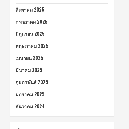
สิงหาคม 2025
กรกฎาคม 2025
มิถุนายน 2025
พฤษภาคม 2025
เมษายน 2025
มีนาคม 2025
กุมภาพันธ์ 2025
มกราคม 2025
ธันวาคม 2024