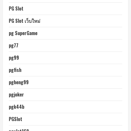
PG Slot
PG Slot เว็บใหม่
pg SuperGame
pg77
pg99
pgfish
pgheng99
pgjoker
pgk44b
PGSlot