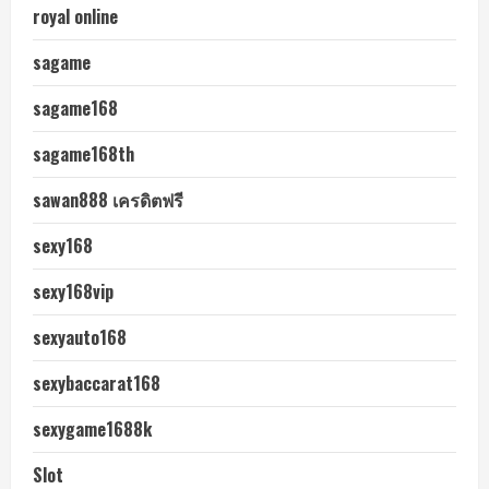
royal online
sagame
sagame168
sagame168th
sawan888 เครดิตฟรี
sexy168
sexy168vip
sexyauto168
sexybaccarat168
sexygame1688k
Slot