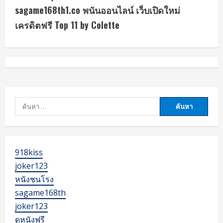
u
sagame168th1.co พนันออนไลน์ เว็บเปิดใหม่
เครดิตฟรี Top 11 by Colette
e
R
e
a
ค้นหา
d
สำหรับ:
i
n
918kiss
joker123
g
หนังชนโรง
sagame168th
joker123
ดูหนังฟรี