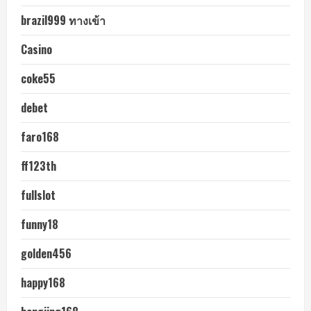
brazil999 ทางเข้า
Casino
coke55
debet
faro168
ff123th
fullslot
funny18
golden456
happy168