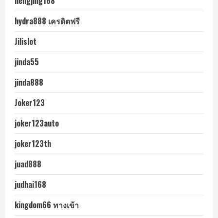
hengjing168
hydra888 เครดิตฟรี
Jilislot
jinda55
jinda888
Joker123
joker123auto
joker123th
juad888
judhai168
kingdom66 ทางเข้า