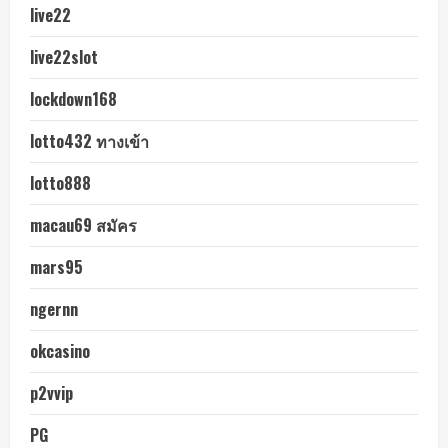
live22
live22slot
lockdown168
lotto432 ทางเข้า
lotto888
macau69 สมัคร
mars95
ngernn
okcasino
p2vvip
PG