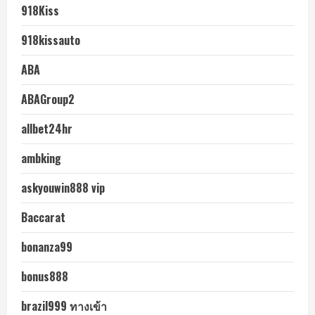
918Kiss
918kissauto
ABA
ABAGroup2
allbet24hr
ambking
askyouwin888 vip
Baccarat
bonanza99
bonus888
brazil999 ทางเข้า