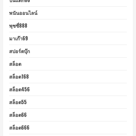
ปั่นแตก66
พนันออนไลน์
พุซซี่888
มาเก๊า69
สปอร์ตบุ๊ก
สล็อต
สล็อต168
สล็อต456
สล็อต55
สล็อต66
สล็อต666