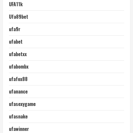
UFA11k
Ufa89bet
ufa9r
ufabet
ufabetxx
ufabombx
ufafox88
ufanance
ufasexygame
ufasnake
ufawinner