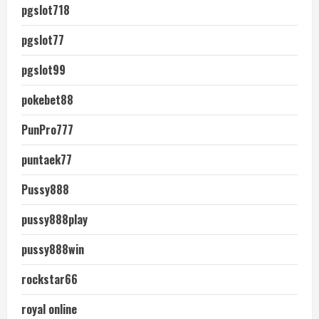
pgslot718
pgslot77
pgslot99
pokebet88
PunPro777
puntaek77
Pussy888
pussy888play
pussy888win
rockstar66
royal online