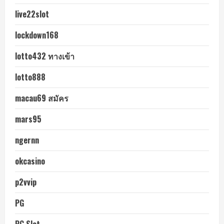
live22slot
lockdown168
lotto432 ทางเข้า
lotto888
macau69 สมัคร
mars95
ngernn
okcasino
p2vvip
PG