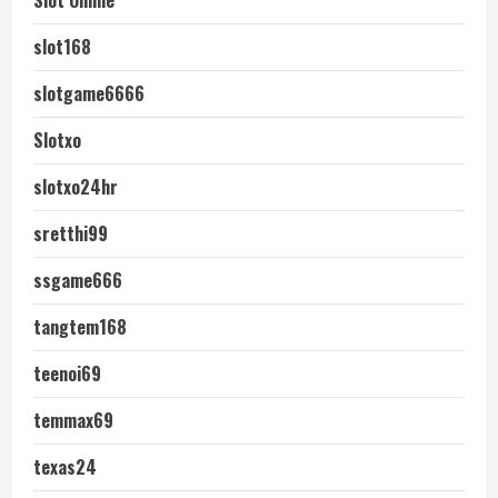
Slot Online
slot168
slotgame6666
Slotxo
slotxo24hr
sretthi99
ssgame666
tangtem168
teenoi69
temmax69
texas24