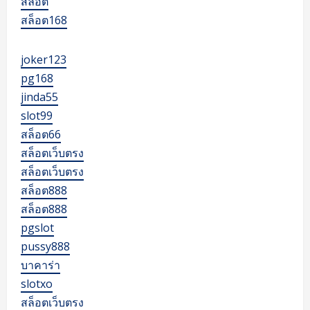
สล็อต
สล็อต168
joker123
pg168
jinda55
slot99
สล็อต66
สล็อตเว็บตรง
สล็อตเว็บตรง
สล็อต888
สล็อต888
pgslot
pussy888
บาคาร่า
slotxo
สล็อตเว็บตรง