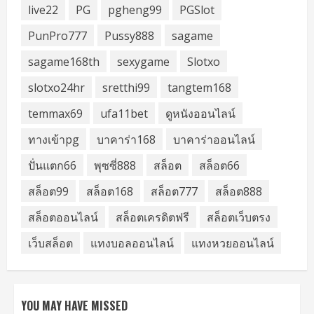
live22
PG
pgheng99
PGSlot
PunPro777
Pussy888
sagame
sagame168th
sexygame
Slotxo
slotxo24hr
sretthi99
tangtem168
temmax69
ufa11bet
ดูหนังออนไลน์
ทางเข้าpg
บาคาร่า168
บาคาร่าออนไลน์
ปั่นแตก66
พุซซี่888
สล็อต
สล็อต66
สล็อต99
สล็อต168
สล็อต777
สล็อต888
สล็อตออนไลน์
สล็อตเครดิตฟรี
สล็อตเว็บตรง
เว็บสล็อต
แทงบอลออนไลน์
แทงหวยออนไลน์
YOU MAY HAVE MISSED