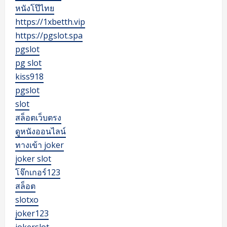
หนังโป๊ไทย
https://1xbetth.vip
https://pgslot.spa
pgslot
pg slot
kiss918
pgslot
slot
สล็อตเว็บตรง
ดูหนังออนไลน์
ทางเข้า joker
joker slot
โจ๊กเกอร์123
สล็อต
slotxo
joker123