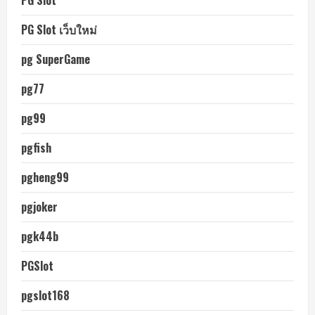
PG Slot
PG Slot เว็บใหม่
pg SuperGame
pg77
pg99
pgfish
pgheng99
pgjoker
pgk44b
PGSlot
pgslot168