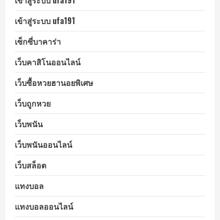
เข้าสู่ระบบ ufa191
เข้าสู่ระบบ ufa191
เซ็กซี่บาคาร่า
เว็บคาสิโนออนไลน์
เว็บซื้อหวยฮานอยพิเศษ
เว็บถูกหวย
เว็บพนัน
เว็บพนันออนไลน์
เว็บสล็อต
แทงบอล
แทงบอลออนไลน์