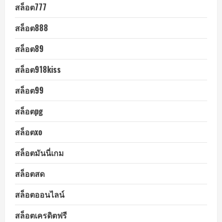
สล็อต777
สล็อต888
สล็อต89
สล็อต918kiss
สล็อต99
สล็อตpg
สล็อตxo
สล็อตมันนี่เกม
สล็อตสด
สล็อตออนไลน์
สล็อตเครดิตฟรี