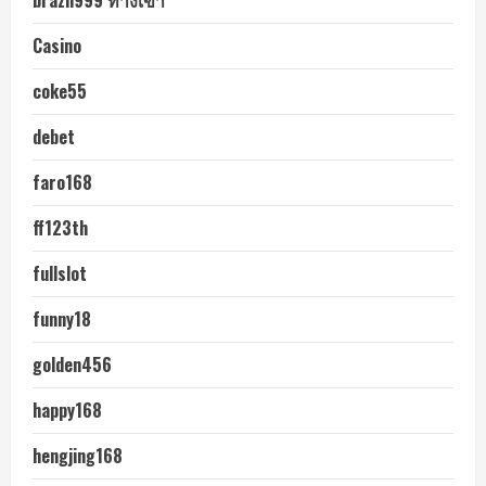
brazil999 ทางเข้า
Casino
coke55
debet
faro168
ff123th
fullslot
funny18
golden456
happy168
hengjing168