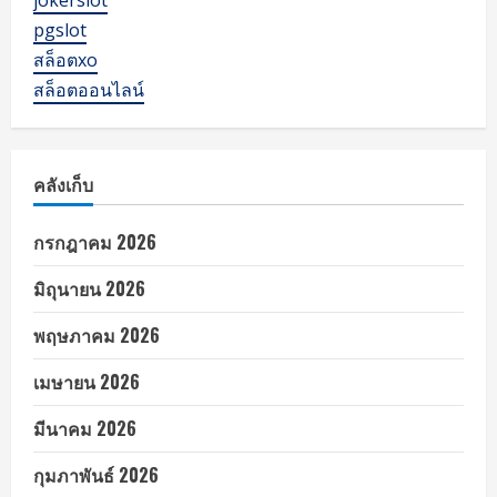
jokerslot
pgslot
สล็อตxo
สล็อตออนไลน์
คลังเก็บ
กรกฎาคม 2026
มิถุนายน 2026
พฤษภาคม 2026
เมษายน 2026
มีนาคม 2026
กุมภาพันธ์ 2026