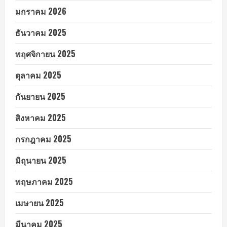
มกราคม 2026
ธันวาคม 2025
พฤศจิกายน 2025
ตุลาคม 2025
กันยายน 2025
สิงหาคม 2025
กรกฎาคม 2025
มิถุนายน 2025
พฤษภาคม 2025
เมษายน 2025
มีนาคม 2025