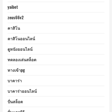
yaibet
zeus66v2
คาสิโน
คาสิโนออนไลน์
ดูหนังออนไลน์
ทดลองเล่นสล็อต
ทางเข้าpg
บาคาร่า
บาคาร่าออนไลน์
ปั่นสล็อต