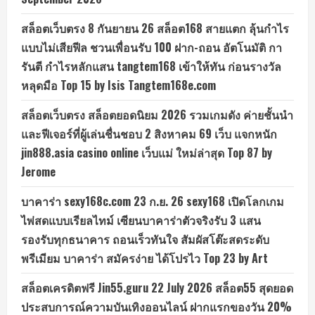
สล็อตเว็บตรง 8 กันยายน 26 สล็อต168 สายแตก ลุ้นกำไร
แบบไม่เสียฟีล ชวนเพื่อนรับ 100 ฝาก-ถอน อัตโนมัติ กา
รันตี กำไรหลักแสน tangtem168 เข้าให้ทัน ก่อนรางวัล
หลุดมือ Top 15 by Isis Tangtem168e.com
สล็อตเว็บตรง สล็อตยอดนิยม 2026 รวมเกมดัง ค่ายชั้นนำ
และฟีเจอร์ที่ผู้เล่นชื่นชอบ 2 สิงหาคม 69 เว็บ แจกหนัก
jin888.asia casino online เว็บแม่ ใหม่ล่าสุด Top 87 by
Jerome
บาคาร่า sexy168c.com 23 ก.ย. 26 sexy168 เปิดโลกเกม
ไพ่สดแบบเรียลไทม์ เซียนบาคาร่าตัวจริงรับ 3 แสน
รองรับทุกธนาคาร ถอนเร็วทันใจ สัมผัสโต๊ะสดระดับ
พรีเมียม บาคาร่า สมัครง่าย ได้โปรไว Top 23 by Art
สล็อตเครดิตฟรี Jin55.guru 22 July 2026 สล็อต55 สุดยอด
ประสบการณ์ความบันเทิงออนไลน์ ฝากแรกของวัน 20%