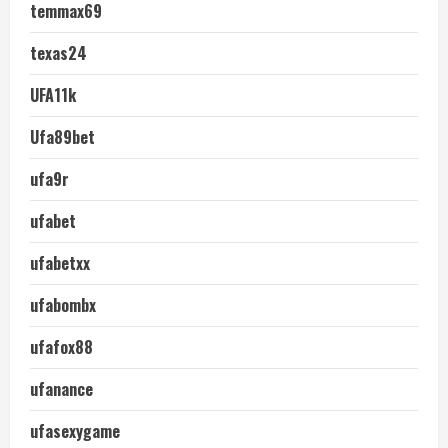
temmax69
texas24
UFA11k
Ufa89bet
ufa9r
ufabet
ufabetxx
ufabombx
ufafox88
ufanance
ufasexygame