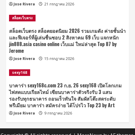
Jose Rivera
21 กรกฎาคม 2026
สล็อตเว็บตรง
สล็อตเว็บตรง สล็อตยอดนิยม 2026 รวมเกมดัง ค่ายชั้นนำ
และฟีเจอร์ที่ผู้เล่นชื่นชอบ 2 สิงหาคม 69 เว็บ แจกหนัก
jin888.asia casino online เว็บแม่ ใหม่ล่าสุด Top 87 by
Jerome
Jose Rivera
15 กรกฎาคม 2026
sexy168
บาคาร่า sexy168c.com 23 ก.ย. 26 sexy168 เปิดโลกเกม
ไพ่สดแบบเรียลไทม์ เซียนบาคาร่าตัวจริงรับ 3 แสน
รองรับทุกธนาคาร ถอนเร็วทันใจ สัมผัสโต๊ะสดระดับ
พรีเมียม บาคาร่า สมัครง่าย ได้โปรไว Top 23 by Art
Jose Rivera
9 กรกฎาคม 2026