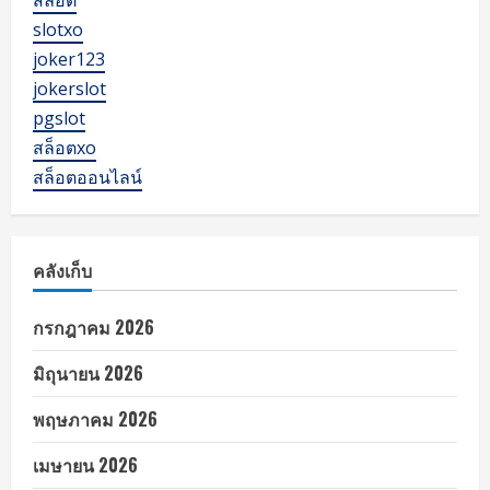
สล็อต
slotxo
joker123
jokerslot
pgslot
สล็อตxo
สล็อตออนไลน์
คลังเก็บ
กรกฎาคม 2026
มิถุนายน 2026
พฤษภาคม 2026
เมษายน 2026