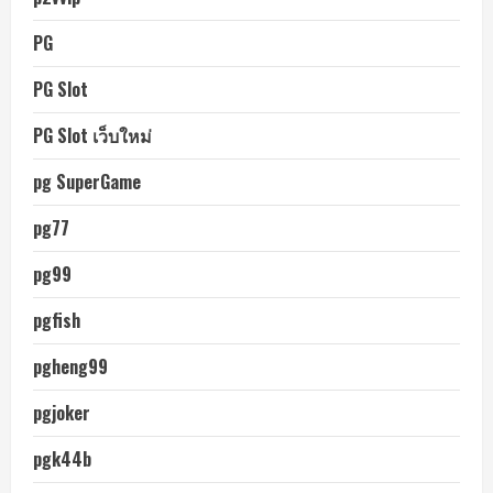
PG
PG Slot
PG Slot เว็บใหม่
pg SuperGame
pg77
pg99
pgfish
pgheng99
pgjoker
pgk44b