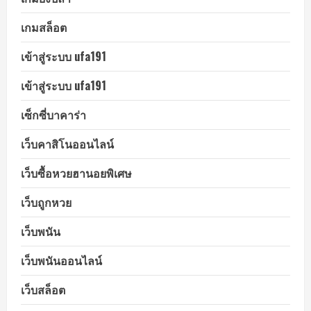
เกมสล็อต
เข้าสู่ระบบ ufa191
เข้าสู่ระบบ ufa191
เซ็กซี่บาคาร่า
เว็บคาสิโนออนไลน์
เว็บซื้อหวยฮานอยพิเศษ
เว็บถูกหวย
เว็บพนัน
เว็บพนันออนไลน์
เว็บสล็อต