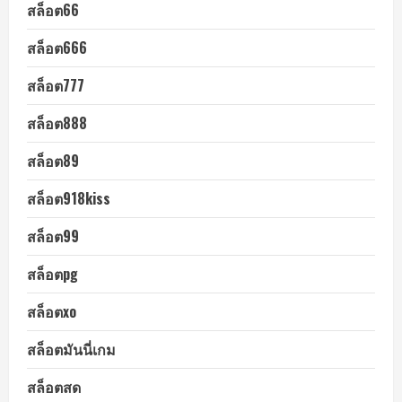
สล็อต66
สล็อต666
สล็อต777
สล็อต888
สล็อต89
สล็อต918kiss
สล็อต99
สล็อตpg
สล็อตxo
สล็อตมันนี่เกม
สล็อตสด