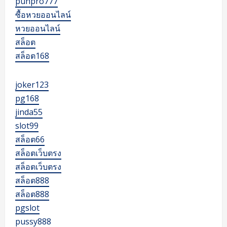
punpro777
ซื้อหวยออนไลน์
หวยออนไลน์
สล็อต
สล็อต168
joker123
pg168
jinda55
slot99
สล็อต66
สล็อตเว็บตรง
สล็อตเว็บตรง
สล็อต888
สล็อต888
pgslot
pussy888