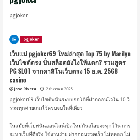
pgjoker
pgjoker
เว็บแม่ pgjoker69 ใหม่ล่าสุด Top 75 by Marilyn
เว็บไซต์ตรง ปั่นสล็อตยังไงให้แตก? รวมสูตร
PG SLOT จากคาสิโนเว็บตรง 15 ธ.ค. 2568
casino
Jose Rivera
2 ธันวาคม 2025
pgjoker69 เว็บไซต์พนันระบบออโต้ที่ฝากถอนไวใน 10 วิ
รวมทุกค่ายเกมไว้ครบจบในที่เดียว
ในสมัยที่เว็บพนันออนไลน์เปิดใหม่กันเกือบจะทุกวี่วัน การ
จะหาเว็บที่ดีจริง ใช้งานง่าย ฝากถอนรวดเร็ว ไม่หลอก ไม่