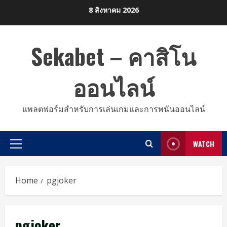
Skip
8 สิงหาคม 2026
to
content
Sekabet – คาสิโน
ออนไลน์
แพลตฟอร์มสำหรับการเล่นเกมและการพนันออนไลน์
WATCH
Primary
Menu
Home
pgjoker
pgjoker