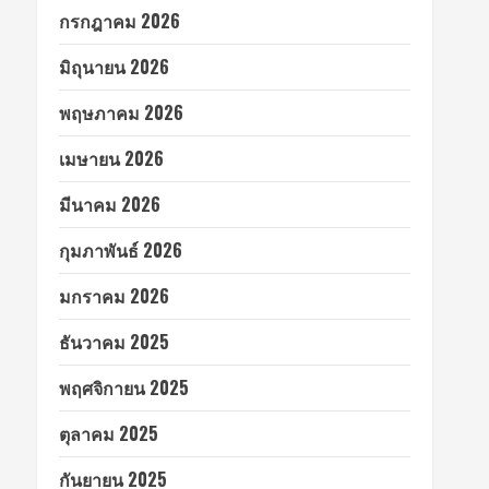
กรกฎาคม 2026
มิถุนายน 2026
พฤษภาคม 2026
เมษายน 2026
มีนาคม 2026
กุมภาพันธ์ 2026
มกราคม 2026
ธันวาคม 2025
พฤศจิกายน 2025
ตุลาคม 2025
กันยายน 2025