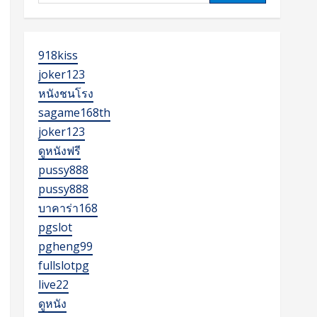
สำหรับ:
918kiss
joker123
หนังชนโรง
sagame168th
joker123
ดูหนังฟรี
pussy888
pussy888
บาคาร่า168
pgslot
pgheng99
fullslotpg
live22
ดูหนัง