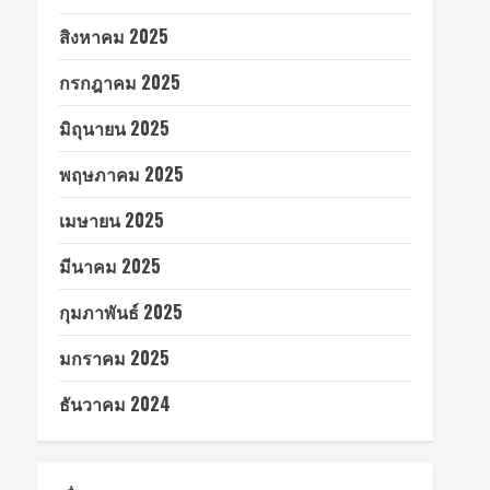
สิงหาคม 2025
กรกฎาคม 2025
มิถุนายน 2025
พฤษภาคม 2025
เมษายน 2025
มีนาคม 2025
กุมภาพันธ์ 2025
มกราคม 2025
ธันวาคม 2024