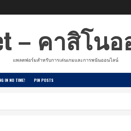
et – คาสิโนอ
แพลตฟอร์มสำหรับการเล่นเกมและการพนันออนไลน์
G IN NO TIME!
PIN POSTS