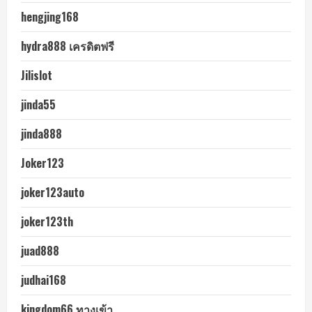
hengjing168
hydra888 เครดิตฟรี
Jilislot
jinda55
jinda888
Joker123
joker123auto
joker123th
juad888
judhai168
kingdom66 ทางเข้า