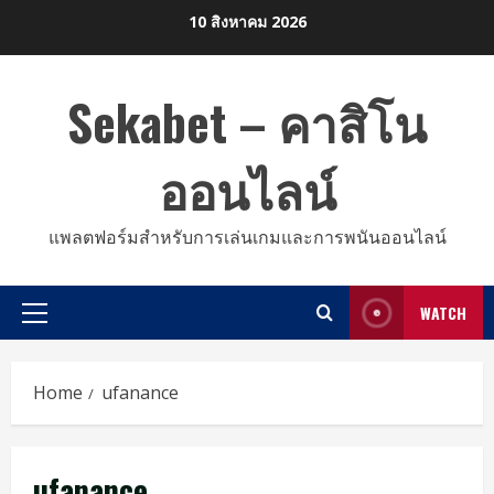
Skip
10 สิงหาคม 2026
to
content
Sekabet – คาสิโน
ออนไลน์
แพลตฟอร์มสำหรับการเล่นเกมและการพนันออนไลน์
WATCH
Primary
Menu
Home
ufanance
ufanance