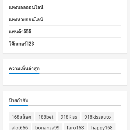
แทงบอลออนไลน์
แทงหวยออนไลน์
แพนด้า555
โจ๊กเกอร์123
ความเห็นล่าสุด
ป้ายกำกับ
168สล็อต
188bet
918Kiss
918kissauto
alot666
bonanza99
faro168
happy168