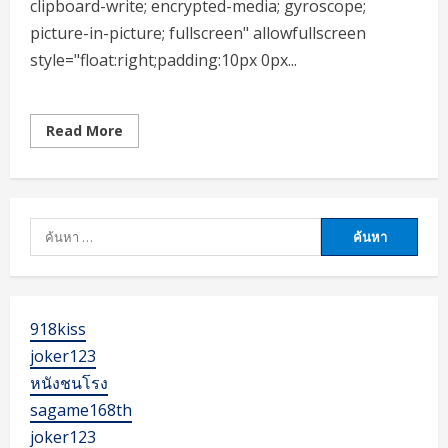
clipboard-write; encrypted-media; gyroscope;
picture-in-picture; fullscreen" allowfullscreen
style="float:right;padding:10px 0px...
Read
Read More
more
about
Ufanance
เว็บ
ตรง
จาก
UFABET
ค้นหา
สุด
สำหรับ:
ล้ำ
Top
58
by
Sonja
Ufanance11
918kiss
ทำ
เงิน
joker123
เร็ว
หนังชนโรง
ยู
ส
sagame168th
เดียว
เล่น
joker123
ได้