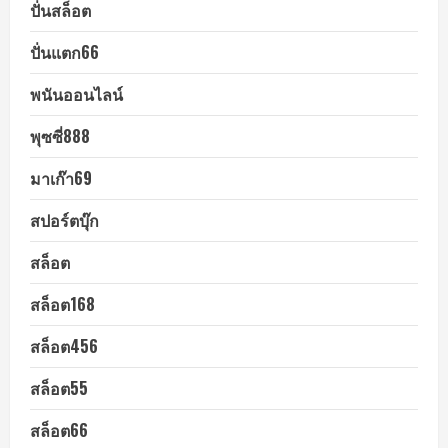
ปั่นสล็อต
ปั่นแตก66
พนันออนไลน์
พุซซี่888
มาเก๊า69
สปอร์ตบุ๊ก
สล็อต
สล็อต168
สล็อต456
สล็อต55
สล็อต66