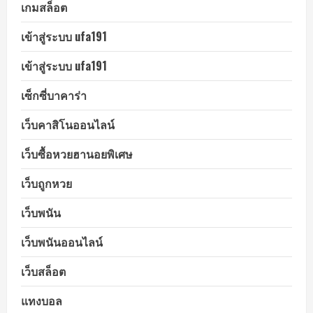
เกมสล็อต
เข้าสู่ระบบ ufa191
เข้าสู่ระบบ ufa191
เซ็กซี่บาคาร่า
เว็บคาสิโนออนไลน์
เว็บซื้อหวยฮานอยพิเศษ
เว็บถูกหวย
เว็บพนัน
เว็บพนันออนไลน์
เว็บสล็อต
แทงบอล