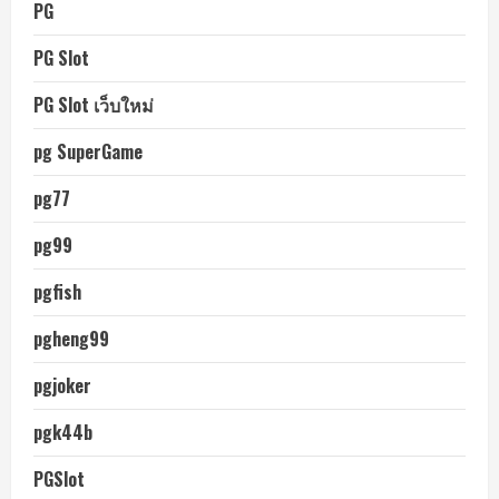
PG
PG Slot
PG Slot เว็บใหม่
pg SuperGame
pg77
pg99
pgfish
pgheng99
pgjoker
pgk44b
PGSlot