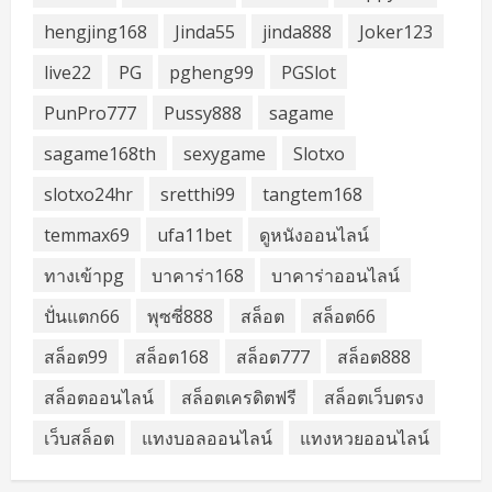
hengjing168
Jinda55
jinda888
Joker123
live22
PG
pgheng99
PGSlot
PunPro777
Pussy888
sagame
sagame168th
sexygame
Slotxo
slotxo24hr
sretthi99
tangtem168
temmax69
ufa11bet
ดูหนังออนไลน์
ทางเข้าpg
บาคาร่า168
บาคาร่าออนไลน์
ปั่นแตก66
พุซซี่888
สล็อต
สล็อต66
สล็อต99
สล็อต168
สล็อต777
สล็อต888
สล็อตออนไลน์
สล็อตเครดิตฟรี
สล็อตเว็บตรง
เว็บสล็อต
แทงบอลออนไลน์
แทงหวยออนไลน์