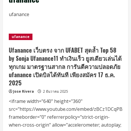
ufanance
ufanance
Ufanance เว็บตรง จาก UFABET สุดล้ำ Top 58
by Sonja Ufanance11 ทำเงินเร็ว ยูสเดียวเล่นได้
ทุกเกม มาตรฐานสากล การันตีความปลอดภัย
ufanance เปิดบิลได้ทันที เพียงสมัคร 17 ธ.ค.
2025
Jose Rivera
2 ธันวาคม 2025
<iframe width="640" height="360"
src="https://www.youtube.com/embed/zBCz1DCqPBk"
frameborder="0" referrerpolicy="strict-origin-
when-cross-origin" allow="accelerometer; autoplay;