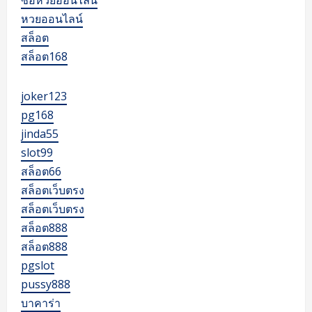
ซื้อหวยออนไลน์
หวยออนไลน์
สล็อต
สล็อต168
joker123
pg168
jinda55
slot99
สล็อต66
สล็อตเว็บตรง
สล็อตเว็บตรง
สล็อต888
สล็อต888
pgslot
pussy888
บาคาร่า