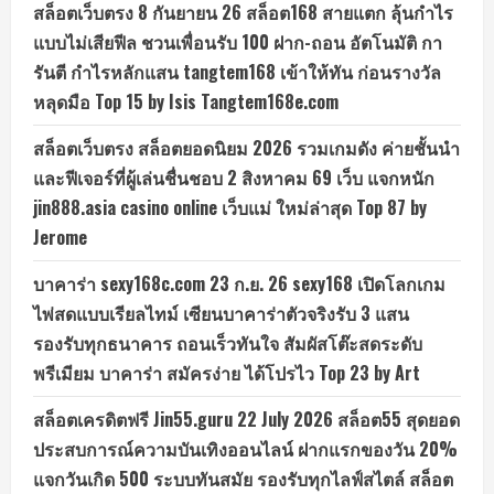
สล็อตเว็บตรง 8 กันยายน 26 สล็อต168 สายแตก ลุ้นกำไร
แบบไม่เสียฟีล ชวนเพื่อนรับ 100 ฝาก-ถอน อัตโนมัติ กา
รันตี กำไรหลักแสน tangtem168 เข้าให้ทัน ก่อนรางวัล
หลุดมือ Top 15 by Isis Tangtem168e.com
สล็อตเว็บตรง สล็อตยอดนิยม 2026 รวมเกมดัง ค่ายชั้นนำ
และฟีเจอร์ที่ผู้เล่นชื่นชอบ 2 สิงหาคม 69 เว็บ แจกหนัก
jin888.asia casino online เว็บแม่ ใหม่ล่าสุด Top 87 by
Jerome
บาคาร่า sexy168c.com 23 ก.ย. 26 sexy168 เปิดโลกเกม
ไพ่สดแบบเรียลไทม์ เซียนบาคาร่าตัวจริงรับ 3 แสน
รองรับทุกธนาคาร ถอนเร็วทันใจ สัมผัสโต๊ะสดระดับ
พรีเมียม บาคาร่า สมัครง่าย ได้โปรไว Top 23 by Art
สล็อตเครดิตฟรี Jin55.guru 22 July 2026 สล็อต55 สุดยอด
ประสบการณ์ความบันเทิงออนไลน์ ฝากแรกของวัน 20%
แจกวันเกิด 500 ระบบทันสมัย รองรับทุกไลฟ์สไตล์ สล็อต