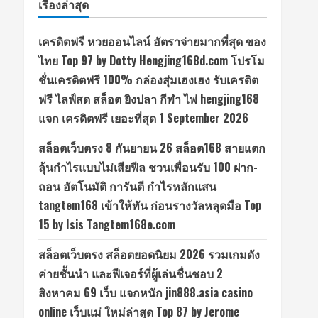
เรื่องล่าสุด
เครดิตฟรี หวยออนไลน์ อัตราจ่ายมากที่สุด ของ
ไทย Top 97 by Dotty Hengjing168d.com โปรโม
ชั่นเครดิตฟรี 100% กล่องสุ่มเฮงเฮง รับเครดิต
ฟรี ไลฟ์สด สล็อต ยิงปลา กีฬา ไพ่ hengjing168
แจก เครดิตฟรี เยอะที่สุด 1 September 2026
สล็อตเว็บตรง 8 กันยายน 26 สล็อต168 สายแตก
ลุ้นกำไรแบบไม่เสียฟีล ชวนเพื่อนรับ 100 ฝาก-
ถอน อัตโนมัติ การันตี กำไรหลักแสน
tangtem168 เข้าให้ทัน ก่อนรางวัลหลุดมือ Top
15 by Isis Tangtem168e.com
สล็อตเว็บตรง สล็อตยอดนิยม 2026 รวมเกมดัง
ค่ายชั้นนำ และฟีเจอร์ที่ผู้เล่นชื่นชอบ 2
สิงหาคม 69 เว็บ แจกหนัก jin888.asia casino
online เว็บแม่ ใหม่ล่าสุด Top 87 by Jerome