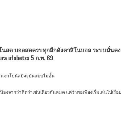
สิโนสด บอลสดครบทุกลีกดังคาสิโนบอล ระบบมั่นคง
ura ufabetxx 5 ก.พ. 69
 แจกโบนัสปัจจุบันแบบไม่อั้น
เนื่องจากว่าคิดว่าเช่นเดียวกันหมด แต่ว่าพอเพียงเริ่มเล่นไปเรื่อย