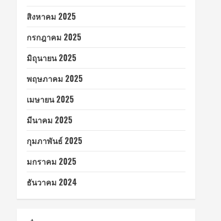
สิงหาคม 2025
กรกฎาคม 2025
มิถุนายน 2025
พฤษภาคม 2025
เมษายน 2025
มีนาคม 2025
กุมภาพันธ์ 2025
มกราคม 2025
ธันวาคม 2024