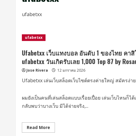
ufabetxx
ufabetxx
Ufabetxx เว็บแทงบอล อันดับ 1 ของไทย คา
ufabetxx วันเกิดรับเลย 1,000 Top 87 by Rosa
Jose Rivera
12 มกราคม 2026
Ufabetxx เล่นเว็บสล็อตเว็บไซต์ตรงค่ายใหญ่ สมัครง่าย
ผมยังเป็นคนที่เล่นสล็อตแบบเรื่อยเปื่อย เล่นเว็บไหนก็ได้
กลับพบว่าบางเว็บ มิได้จ่ายจริง,...
Read
Read More
more
about