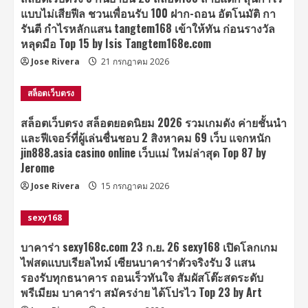
แบบไม่เสียฟีล ชวนเพื่อนรับ 100 ฝาก-ถอน อัตโนมัติ กา
รันตี กำไรหลักแสน tangtem168 เข้าให้ทัน ก่อนรางวัล
หลุดมือ Top 15 by Isis Tangtem168e.com
Jose Rivera
21 กรกฎาคม 2026
สล็อตเว็บตรง
สล็อตเว็บตรง สล็อตยอดนิยม 2026 รวมเกมดัง ค่ายชั้นนำ
และฟีเจอร์ที่ผู้เล่นชื่นชอบ 2 สิงหาคม 69 เว็บ แจกหนัก
jin888.asia casino online เว็บแม่ ใหม่ล่าสุด Top 87 by
Jerome
Jose Rivera
15 กรกฎาคม 2026
sexy168
บาคาร่า sexy168c.com 23 ก.ย. 26 sexy168 เปิดโลกเกม
ไพ่สดแบบเรียลไทม์ เซียนบาคาร่าตัวจริงรับ 3 แสน
รองรับทุกธนาคาร ถอนเร็วทันใจ สัมผัสโต๊ะสดระดับ
พรีเมียม บาคาร่า สมัครง่าย ได้โปรไว Top 23 by Art