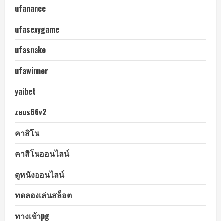
ufanance
ufasexygame
ufasnake
ufawinner
yaibet
zeus66v2
คาสิโน
คาสิโนออนไลน์
ดูหนังออนไลน์
ทดลองเล่นสล็อต
ทางเข้าpg