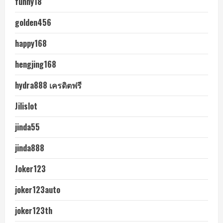
funny18
golden456
happy168
hengjing168
hydra888 เครดิตฟรี
Jilislot
jinda55
jinda888
Joker123
joker123auto
joker123th