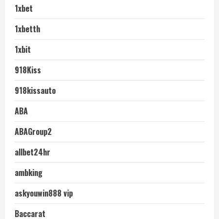
1xbet
1xbetth
1xbit
918Kiss
918kissauto
ABA
ABAGroup2
allbet24hr
ambking
askyouwin888 vip
Baccarat