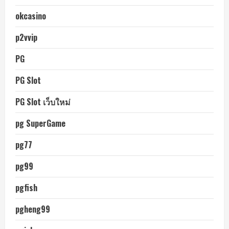
okcasino
p2vvip
PG
PG Slot
PG Slot เว็บใหม่
pg SuperGame
pg77
pg99
pgfish
pgheng99