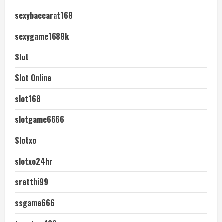
sexybaccarat168
sexygame1688k
Slot
Slot Online
slot168
slotgame6666
Slotxo
slotxo24hr
sretthi99
ssgame666