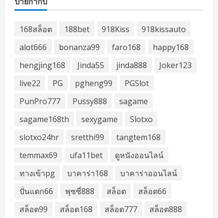
ป้ายกำกับ
168สล็อต
188bet
918Kiss
918kissauto
alot666
bonanza99
faro168
happy168
hengjing168
Jinda55
jinda888
Joker123
live22
PG
pgheng99
PGSlot
PunPro777
Pussy888
sagame
sagame168th
sexygame
Slotxo
slotxo24hr
sretthi99
tangtem168
temmax69
ufa11bet
ดูหนังออนไลน์
ทางเข้าpg
บาคาร่า168
บาคาร่าออนไลน์
ปั่นแตก66
พุซซี่888
สล็อต
สล็อต66
สล็อต99
สล็อต168
สล็อต777
สล็อต888