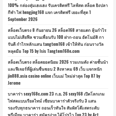
100% กล่องสุ่มเฮงเฮง รับเครดิตฟรี ไลฟ์สด สล็อต ยิงปลา
กีฬา ไพ่ hengjing168 แจก เครดิตฟรี เยอะที่สุด 1
September 2026
สล็อตเว็บตรง 8 กันยายน 26 สล็อต168 สายแตก ลุ้นกำไร
แบบไม่เสียฟีล ชวนเพื่อนรับ 100 ฝาก-ถอน อัตโนมัติ กา
รันตี กำไรหลักแสน tangtem168 เข้าให้ทัน ก่อนรางวัล
หลุดมือ Top 15 by Isis Tangtem168e.com
สล็อตเว็บตรง สล็อตยอดนิยม 2026 รวมเกมดัง ค่ายชั้นนำ
และฟีเจอร์ที่ผู้เล่นชื่นชอบ 2 สิงหาคม 69 เว็บ แจกหนัก
jin888.asia casino online เว็บแม่ ใหม่ล่าสุด Top 87 by
Jerome
บาคาร่า sexy168c.com 23 ก.ย. 26 sexy168 เปิดโลกเกม
ไพ่สดแบบเรียลไทม์ เซียนบาคาร่าตัวจริงรับ 3 แสน
รองรับทุกธนาคาร ถอนเร็วทันใจ สัมผัสโต๊ะสดระดับ
พรีเมียม บาคาร่า สมัครง่าย ได้โปรไว Top 23 by Art