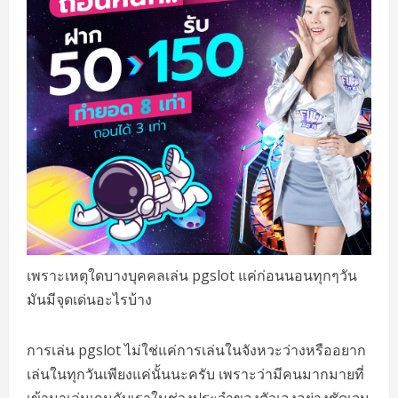
เพราะเหตุใดบางบุคคลเล่น pgslot แค่ก่อนนอนทุกๆวัน
มันมีจุดเด่นอะไรบ้าง
การเล่น pgslot ไม่ใช่แค่การเล่นในจังหวะว่างหรืออยาก
เล่นในทุกวันเพียงแค่นั้นนะครับ เพราะว่ามีคนมากมายที่