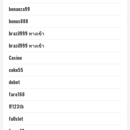
bonanza99
bonus888
brazil999 ทางเข้า
brazil999 ทางเข้า
Casino
coke55
debet
faro168
ff123th
fullslot