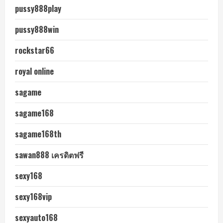
pussy888play
pussy888win
rockstar66
royal online
sagame
sagame168
sagame168th
sawan888 เครดิตฟรี
sexy168
sexy168vip
sexyauto168