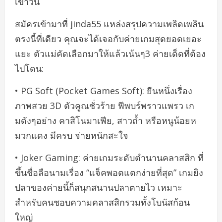
เข้าวิน
สมัครเข้ามาที่ jinda55 แหล่งสรุปความเพลิดเพลิน
ตรงนี้ที่เดียว คุณจะได้เจอกับค่ายเกมสุดยอดเยอะ
แยะ ตัวแม่คัดเลือกมาให้แล้วเน้นๆ3 ค่ายเด็ดที่ต้อง
ไปโดน:
• PG Soft (Pocket Games Soft): ยืนหนึ่งเรื่อง
ภาพสวย 3D ตัวคูณชั่วร้าย ฟีพบร์พราวแพรว เก
มดังๆอย่าง คาสิโนมาเฟีย, สาวถ้ำ หรือหนูน้อยห
มวกแดง มีครบ จ่ายหนักสะใจ
• Joker Gaming: ค่ายเกมระดับตำนานคลาสสิก ที่
ขึ้นชื่อลือนามเรื่อง “แจ็คพอตแตกง่ายที่สุด” เกมยิง
ปลาของค่ายนี้ก็สนุกสนานปลาตายไว เหมาะ
สำหรับคนชอบความคลาสสิกรวมทั้งโบนัสก้อน
ใหญ่