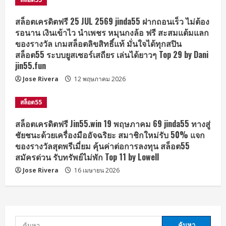
สล็อตเครดิตฟรี 25 JUL 2569 jinda55 ฝากถอนเร็ว ไม่ต้อง
รอนาน เงินเข้าไว นำเพชร หมุนกงล้อ ฟรี สะสมแต้มแลก
ของรางวัล เกมสล็อตลิขสิทธิ์แท้ มั่นใจได้ทุกสปิน
สล็อต55 ระบบยูสเซอร์เสถียร เล่นได้ยาวๆ Top 29 by Dani
jin55.fun
Jose Rivera
12 พฤษภาคม 2026
สล็อต55
สล็อตเครดิตฟรี Jin55.win 19 พฤษภาคม 69 jinda55 ทางสู่
ชัยชนะด้วยเครื่องมืออัจฉริยะ สมาชิกใหม่รับ 50% แจก
ของรางวัลสุดพรีเมี่ยม คุ้นค่าต่อการลงทุน สล็อต55
สมัครด่วน รับทรัพย์ไม่พัก Top 11 by Lowell
Jose Rivera
16 เมษายน 2026
ค้นหา