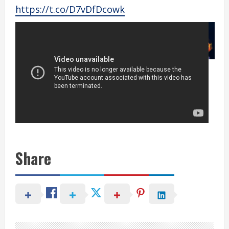
https://t.co/D7vDfDcowk
Share