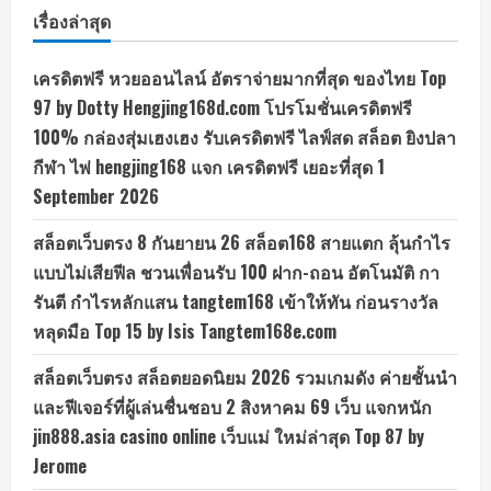
เรื่องล่าสุด
เครดิตฟรี หวยออนไลน์ อัตราจ่ายมากที่สุด ของไทย Top
97 by Dotty Hengjing168d.com โปรโมชั่นเครดิตฟรี
100% กล่องสุ่มเฮงเฮง รับเครดิตฟรี ไลฟ์สด สล็อต ยิงปลา
กีฬา ไพ่ hengjing168 แจก เครดิตฟรี เยอะที่สุด 1
September 2026
สล็อตเว็บตรง 8 กันยายน 26 สล็อต168 สายแตก ลุ้นกำไร
แบบไม่เสียฟีล ชวนเพื่อนรับ 100 ฝาก-ถอน อัตโนมัติ กา
รันตี กำไรหลักแสน tangtem168 เข้าให้ทัน ก่อนรางวัล
หลุดมือ Top 15 by Isis Tangtem168e.com
สล็อตเว็บตรง สล็อตยอดนิยม 2026 รวมเกมดัง ค่ายชั้นนำ
และฟีเจอร์ที่ผู้เล่นชื่นชอบ 2 สิงหาคม 69 เว็บ แจกหนัก
jin888.asia casino online เว็บแม่ ใหม่ล่าสุด Top 87 by
Jerome