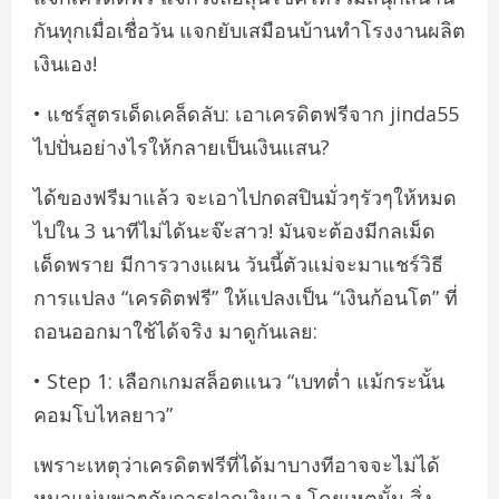
กันทุกเมื่อเชื่อวัน แจกยับเสมือนบ้านทำโรงงานผลิต
เงินเอง!
• แชร์สูตรเด็ดเคล็ดลับ: เอาเครดิตฟรีจาก jinda55
ไปปั่นอย่างไรให้กลายเป็นเงินแสน?
ได้ของฟรีมาแล้ว จะเอาไปกดสปินมั่วๆรัวๆให้หมด
ไปใน 3 นาทีไม่ได้นะจ๊ะสาว! มันจะต้องมีกลเม็ด
เด็ดพราย มีการวางแผน วันนี้ตัวแม่จะมาแชร์วิธี
การแปลง “เครดิตฟรี” ให้แปลงเป็น “เงินก้อนโต” ที่
ถอนออกมาใช้ได้จริง มาดูกันเลย:
• Step 1: เลือกเกมสล็อตแนว “เบทต่ำ แม้กระนั้น
คอมโบไหลยาว”
เพราะเหตุว่าเครดิตฟรีที่ได้มาบางทีอาจจะไม่ได้
หนาแน่นพอๆกับการฝากเงินเอง โดยเหตุนั้น สิ่ง