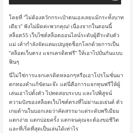
โดยที่ “ไม่ต้องควักกระเป๋าตนเองเลยแม้กระทั้งบาท
เดียว” ฟังไม่ผิดค่ะพวกคุณ! เนื่องจากในตอนนี้
สล็อต55 เว็บไซต์สล็อตออนไลน์ระดับผู้ดีระดับตัว
แม่ เค้ากำลังจัดแคมเปญสุดช็อกโลกด้วยการเป็น
“สล็อตเว็บตรง แจกเครดิตฟรี” ให้เอาไปปั่นกันแบบ
ฟินๆ
นี่ไม่ใช่การแจกเครดิตหลอกๆหรือเอาโปรโมชั่นมา
ตกทองคำแก้ขัดนะจ๊ะ แต่นี่คือการแจกทุนฟรีให้ผู้
เล่นเอาไปตั้งตัว ไปทดสอบระบบ และไปพิสูจน์
ความปังของสล็อตเว็บไซต์ตรงที่ไม่ผ่านเอเย่นต์ ตัว
เกมด้านในบอกเลยว่าคัดสรรมาแต่ระดับพรีเมียม
แตกง่าย แตกบ่อยครั้ง แตกจนคุณจะต้องขอชีวิต
และที่เริ่ดที่สุดเป็นเล่นได้เท่าไร