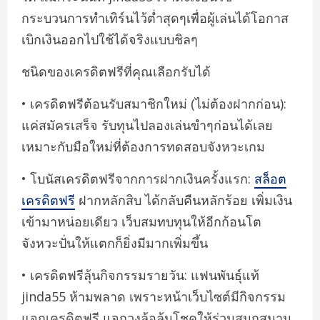
กระบวนการทำเทิร์นไว้ต่ำสุดๆเพื่อผู้เล่นได้โอกาส
เบิกเงินออกไปใช้ได้จริงแบบชิลๆ
ชนิดของเครดิตฟรีที่คุณเลือกรับได้
• เครดิตฟรีต้อนรับสมาชิกใหม่ (ไม่ต้องฝากก่อน):
แค่สมัครเสร็จ รับทุนไปลองเล่นขำๆก่อนได้เลย
เหมาะกับมือใหม่ที่ต้องการทดสอบจังหวะเกม
• โบนัสเครดิตฟรีจากการฝากเงินครั้งแรก:
สล็อต
เครดิตฟรี
ฝากหลักสิบ ได้กลับคืนหลักร้อย เพิ่มเงิน
เข้ามาหน่อยเดียว เว็บสมทบทุนให้อีกก้อนโต
จังหวะปั่นให้แตกก็ยิ่งมีมากเพิ่มขึ้น
• เครดิตฟรีลุ้นกิจกรรมรายวัน: แฟนพันธุ์แท้
jinda55 ห้ามพลาด เพราะหน้าเว็บไซต์มีกิจกรรม
แจกเครดิตฟรี แจกวงล้อลุ้นโชคให้ร่วมสนุกสนาน