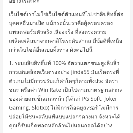
อย่างไรล่ะคะ
เว็บไซต์เราไม่ใช่เว็บไซต์ตัวแทนที่ไปเช่าลิขสิทธิ์ต่อ
บุคคลอื่นมาเปิด แม้กระนั้นเราคือผู้ครอบครอง
แพลตฟอร์มตัวจริง เสียงจริง ที่ส่งตรงความ
เพลิดเพลินมาจากคาสิโนระดับสากล มีข้อดีที่เหนือ
กว่าเว็บไซต์อื่นแบบทิ้งห่าง ดังต่อไปนี้:
1. ระบบลิขสิทธิ์แท้ 100% อัตราแตกชนะสูงลิบลิ่ว
การเล่นสล็อตเว็บตรงอย่าง jinda55 มันเริ่ดตรงที่
ตัวเกมไม่มีการปรับแก้ค่าใดๆก็ตามทั้งปวง อัตรา
ชนะ หรือค่า Win Rate เป็นไปตามมาตรฐานสากล
ของค่ายเกมชั้นแนวหน้า (ได้แก่ PG Soft, Joker
Gaming, Slotxo) ไม่มีการล็อคยูสเซอร์ ไม่มีการ
ปล่อยให้ชนะสลับแพ้แบบแปลกๆดวงมา จังหวะได้
คุณก็รับแจ็คพอตหลักล้านไปนอนกอดได้อย่าง