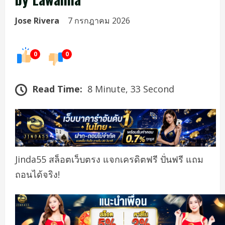
Jose Rivera
7 กรกฎาคม 2026
0
0
Read Time:
8 Minute, 33 Second
Jinda55 สล็อตเว็บตรง แจกเครดิตฟรี ปั่นฟรี แถม
ถอนได้จริง!