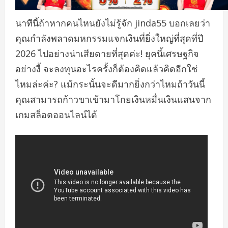
นาทีนี้ถ้าหากคนไหนยังไม่รู้จัก jinda55 บอกเลยว่า
คุณกำลังพลาดมหกรรมแจกเงินที่ยิ่งใหญ่ที่สุดที่ปี
2026 ไปอย่างน่าเสียดายที่สุดค่ะ! ยุคนี้เศรษฐกิจ
อย่างงี้ จะลงทุนอะไรครั้งก็ต้องคิดแล้วคิดอีกใช่
ไหมล่ะค่ะ? แม้กระนั้นจะดีมากยิ่งกว่าไหมถ้าวันนี้
คุณสามารถก้าวขาเข้ามาโกยเงินหมื่นเงินแสนจาก
เกมสล็อตออนไลน์ได้