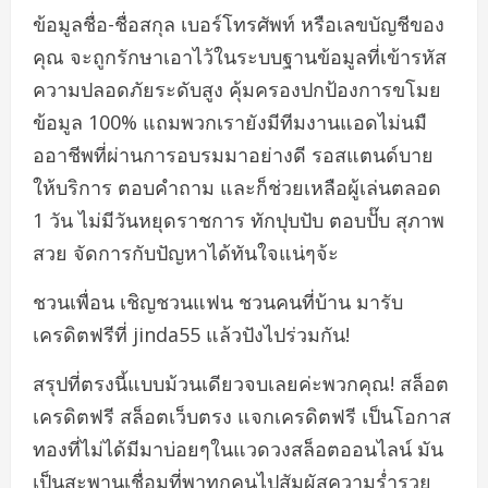
ข้อมูลชื่อ-ชื่อสกุล เบอร์โทรศัพท์ หรือเลขบัญชีของ
คุณ จะถูกรักษาเอาไว้ในระบบฐานข้อมูลที่เข้ารหัส
ความปลอดภัยระดับสูง คุ้มครองปกป้องการขโมย
ข้อมูล 100% แถมพวกเรายังมีทีมงานแอดไม่นมื
ออาชีพที่ผ่านการอบรมมาอย่างดี รอสแตนด์บาย
ให้บริการ ตอบคำถาม และก็ช่วยเหลือผู้เล่นตลอด
1 วัน ไม่มีวันหยุดราชการ ทักปุบปับ ตอบปั๊บ สุภาพ
สวย จัดการกับปัญหาได้ทันใจแน่ๆจ้ะ
ชวนเพื่อน เชิญชวนแฟน ชวนคนที่บ้าน มารับ
เครดิตฟรีที่ jinda55 แล้วปังไปร่วมกัน!
สรุปที่ตรงนี้แบบม้วนเดียวจบเลยค่ะพวกคุณ! สล็อต
เครดิตฟรี สล็อตเว็บตรง แจกเครดิตฟรี เป็นโอกาส
ทองที่ไม่ได้มีมาบ่อยๆในแวดวงสล็อตออนไลน์ มัน
เป็นสะพานเชื่อมที่พาทุกคนไปสัมผัสความร่ำรวย