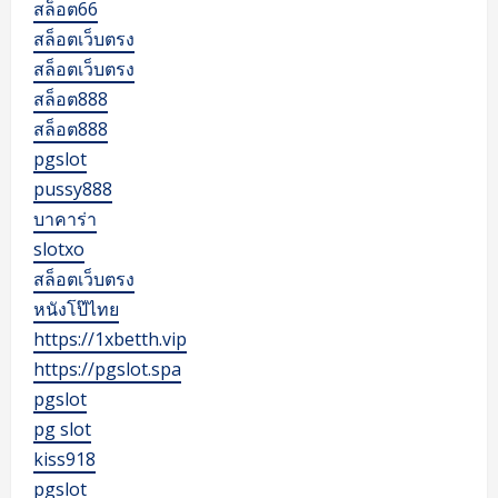
สล็อต66
สล็อตเว็บตรง
สล็อตเว็บตรง
สล็อต888
สล็อต888
pgslot
pussy888
บาคาร่า
slotxo
สล็อตเว็บตรง
หนังโป๊ไทย
https://1xbetth.vip
https://pgslot.spa
pgslot
pg slot
kiss918
pgslot