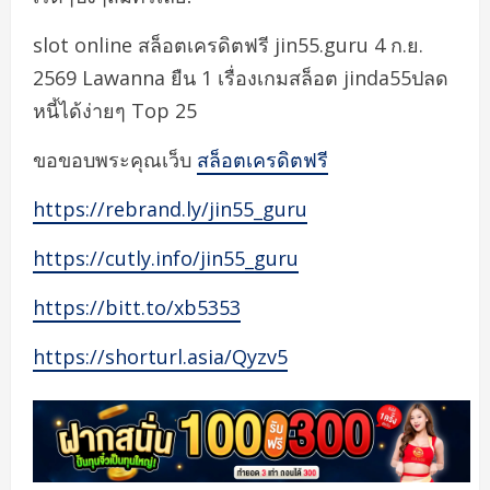
slot online สล็อตเครดิตฟรี jin55.guru 4 ก.ย.
2569 Lawanna ยืน 1 เรื่องเกมสล็อต jinda55ปลด
หนี้ได้ง่ายๆ Top 25
ขอขอบพระคุณเว็บ
สล็อตเครดิตฟรี
https://rebrand.ly/jin55_guru
https://cutly.info/jin55_guru
https://bitt.to/xb5353
https://shorturl.asia/Qyzv5