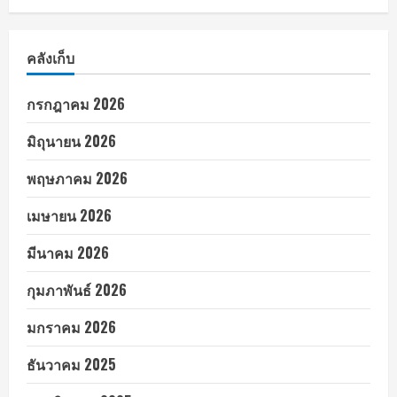
คลังเก็บ
กรกฎาคม 2026
มิถุนายน 2026
พฤษภาคม 2026
เมษายน 2026
มีนาคม 2026
กุมภาพันธ์ 2026
มกราคม 2026
ธันวาคม 2025