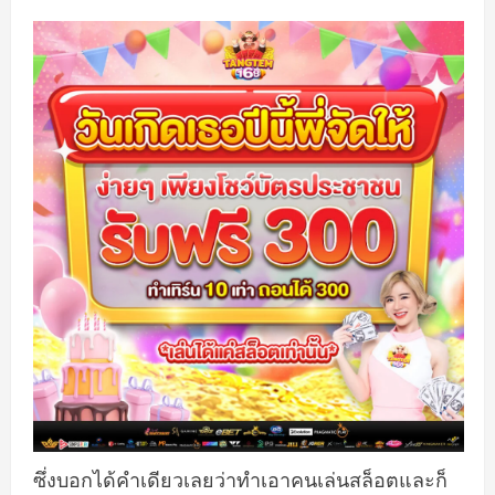
ซึ่งบอกได้คำเดียวเลยว่าทำเอาคนเล่นสล็อตและก็