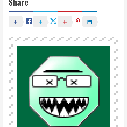
Share