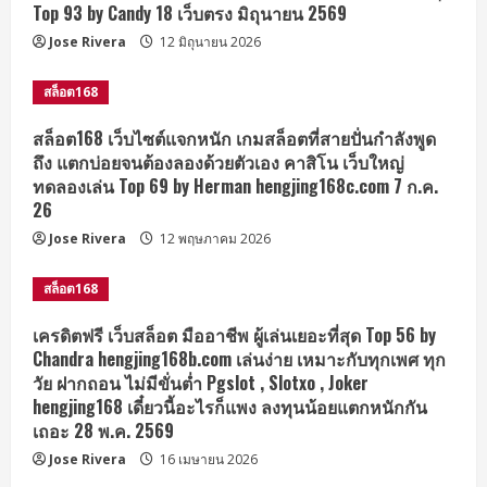
Top 93 by Candy 18 เว็บตรง มิถุนายน 2569
Jose Rivera
12 มิถุนายน 2026
สล็อต168
สล็อต168 เว็บไซต์แจกหนัก เกมสล็อตที่สายปั่นกำลังพูด
ถึง แตกบ่อยจนต้องลองด้วยตัวเอง คาสิโน เว็บใหญ่
ทดลองเล่น Top 69 by Herman hengjing168c.com 7 ก.ค.
26
Jose Rivera
12 พฤษภาคม 2026
สล็อต168
เครดิตฟรี เว็บสล็อต มืออาชีพ ผู้เล่นเยอะที่สุด Top 56 by
Chandra hengjing168b.com เล่นง่าย เหมาะกับทุกเพศ ทุก
วัย ฝากถอน ไม่มีขั่นต่ำ Pgslot , Slotxo , Joker
hengjing168 เดี๋ยวนี้อะไรก็แพง ลงทุนน้อยแตกหนักกัน
เถอะ 28 พ.ค. 2569
Jose Rivera
16 เมษายน 2026