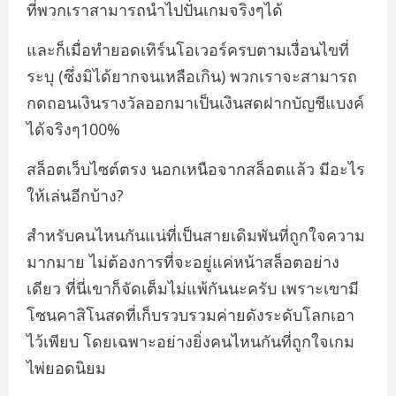
ที่พวกเราสามารถนำไปปั่นเกมจริงๆได้
และก็เมื่อทำยอดเทิร์นโอเวอร์ครบตามเงื่อนไขที่
ระบุ (ซึ่งมิได้ยากจนเหลือเกิน) พวกเราจะสามารถ
กดถอนเงินรางวัลออกมาเป็นเงินสดฝากบัญชีแบงค์
ได้จริงๆ100%
สล็อตเว็บไซต์ตรง นอกเหนือจากสล็อตแล้ว มีอะไร
ให้เล่นอีกบ้าง?
สำหรับคนไหนกันแน่ที่เป็นสายเดิมพันที่ถูกใจความ
มากมาย ไม่ต้องการที่จะอยู่แค่หน้าสล็อตอย่าง
เดียว ที่นี่เขาก็จัดเต็มไม่แพ้กันนะครับ เพราะเขามี
โซนคาสิโนสดที่เก็บรวบรวมค่ายดังระดับโลกเอา
ไว้เพียบ โดยเฉพาะอย่างยิ่งคนไหนกันที่ถูกใจเกม
ไพ่ยอดนิยม