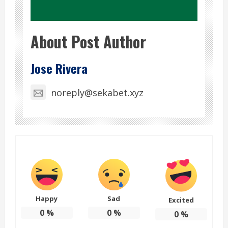
About Post Author
Jose Rivera
noreply@sekabet.xyz
Happy
Sad
Excited
0
%
0
%
0
%