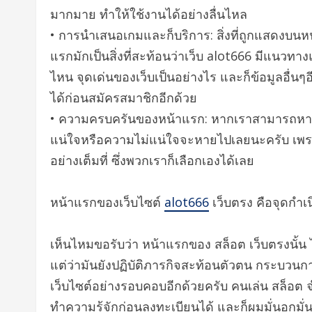
มากมาย ทำให้ใช้งานได้อย่างลื่นไหล
• การนำเสนอเกมและก็บริการ: สิ่งที่ถูกแสดงบนห
แรกมักเป็นสิ่งที่สะท้อนว่าเว็บ alot666 มีแนวทา
ไหน จุดเด่นของเว็บเป็นอย่างไร และก็ข้อมูลอื่น
ได้ก่อนสมัครสมาชิกอีกด้วย
• ความครบครันของหน้าแรก: หากเราสามารถหาข้อม
แน่ใจหรือความไม่แน่ใจจะหายไปเลยนะครับ เพราะนี
อย่างเต็มที่ ซึ่งพวกเราก็เลือกเองได้เลย
หน้าแรกของเว็บไซต์
alot666
เว็บตรง คือจุดกำเน
เห็นไหมขอรับว่า หน้าแรกของ สล็อต เว็บตรงนั้น ไม
แต่ว่ามันยังปฏิบัติภารกิจสะท้อนตัวตน กระบวนก
เว็บไซต์อย่างรอบคอบอีกด้วยครับ คนเล่น สล็อต จ
ทำความรู้จักก่อนลงทะเบียนได้ และก็ผมมั่นอกมั