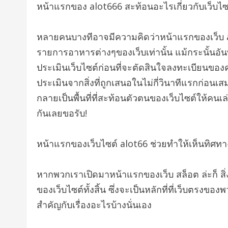
หน้าแรกของ alot666 สะท้อนอะไรเกี่ยวกับเว็บไซต
หลายคนบางทีอาจมีความคิดว่าหน้าแรกของเว็บ a
รายการอาหารต่างๆของเว็บเท่านั้น แม้กระนั้นอั
ประเมินเว็บไซต์ก่อนที่จะตัดสินใจลงทะเบียนของ
ประเมินจากสิ่งที่ถูกเสนอในไม่กี่วินาทีแรกก่อนเ
กลายเป็นพื้นที่ที่สะท้อนตัวตนของเว็บไซต์ให้คนเล
กันเลยขอรับ!
หน้าแรกของเว็บไซต์ alot66 ช่วยทำให้เห็นทิศทาง
หากพวกเราเปิดมาหน้าแรกของเว็บ สล็อต ล่ะก็ สิ
ของเว็บไซต์ทั้งสิ้น ซึ่งจะเป็นหลักที่ที่เว็บตรงข
สำคัญกับเรื่องอะไรบ้างนั่นเอง