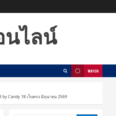
อนไลน์
WATCH
93 by Candy 18 เว็บตรง มิถุนายน 2569