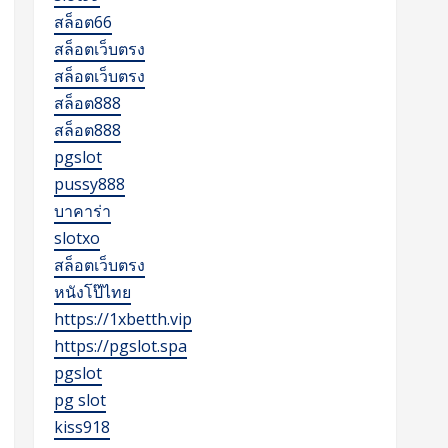
สล็อต66
สล็อตเว็บตรง
สล็อตเว็บตรง
สล็อต888
สล็อต888
pgslot
pussy888
บาคาร่า
slotxo
สล็อตเว็บตรง
หนังโป๊ไทย
https://1xbetth.vip
https://pgslot.spa
pgslot
pg slot
kiss918