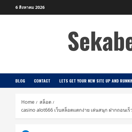
Skip
6 สิงหาคม 2026
to
content
Sekab
BLOG
CONTACT
LETS GET YOUR NEW SITE UP AND RUNNIN
Home
สล็อต
casino alot666 เว็บสล็อตแตกง่าย เล่นสนุก ฝากถอนเร็ว