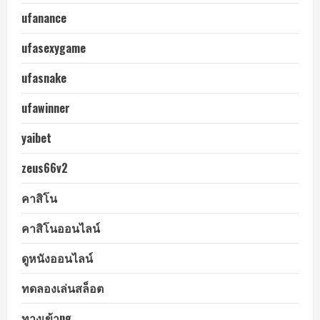
ufanance
ufasexygame
ufasnake
ufawinner
yaibet
zeus66v2
คาสิโน
คาสิโนออนไลน์
ดูหนังออนไลน์
ทดลองเล่นสล็อต
ทางเข้าpg