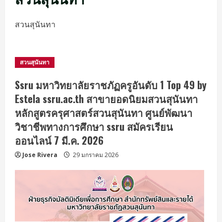
สวนสุนันทา
สวนสุนันทา
Ssru มหาวิทยาลัยราชภัฏครูอันดับ 1 Top 49 by
Estela ssru.ac.th สาขายอดนิยมสวนสุนันทา
หลักสูตรครุศาสตร์สวนสุนันทา ศูนย์พัฒนา
วิชาชีพทางการศึกษา ssru สมัครเรียน
ออนไลน์ 7 มี.ค. 2026
Jose Rivera
29 มกราคม 2026