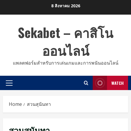
Skip
8 สิงหาคม 2026
to
content
Sekabet – คาสิโน
ออนไลน์
แพลตฟอร์มสำหรับการเล่นเกมและการพนันออนไลน์
WATCH
Primary
Menu
Home
สวนสุนันทา
สวนสุนันทา