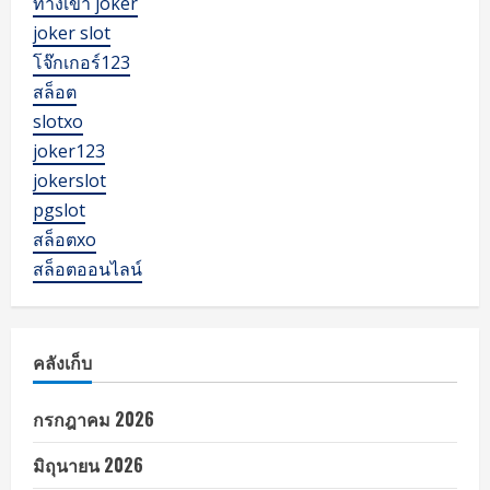
ทางเข้า joker
joker slot
โจ๊กเกอร์123
สล็อต
slotxo
joker123
jokerslot
pgslot
สล็อตxo
สล็อตออนไลน์
คลังเก็บ
กรกฎาคม 2026
มิถุนายน 2026