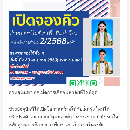
สวนสุนันทา กลเม็ดการเลือกมหาลัยที่ใช่ที่สุด
ช่วงปัจจุบันนี้ได้เปิดโอกาสกว้างให้กับเด็กรุ่นใหม่ได้
ปรับปรุงตัวตนแล้วก็มีมุมมองที่กว้างขึ้น รวมถึงยังเข้าใจ
หลักสูตรการศึกษาการศึกษาเล่าเรียนต่อในระดับ