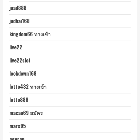
juad888
judhai168
kingdom66 ทางเข้า
live22
live22slot
lockdown168
lotto432 ทางเข้า
lotto888
macau69 สมัคร
mars95
ngernn