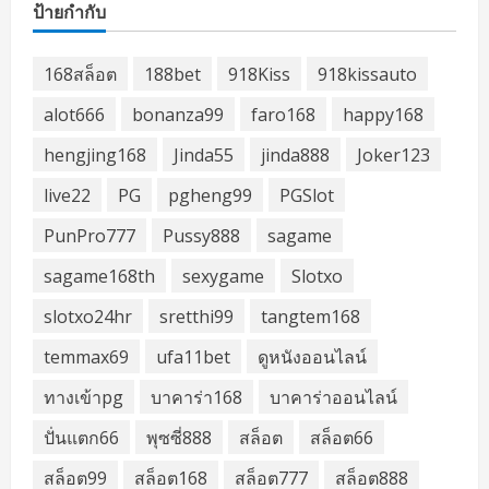
ป้ายกำกับ
168สล็อต
188bet
918Kiss
918kissauto
alot666
bonanza99
faro168
happy168
hengjing168
Jinda55
jinda888
Joker123
live22
PG
pgheng99
PGSlot
PunPro777
Pussy888
sagame
sagame168th
sexygame
Slotxo
slotxo24hr
sretthi99
tangtem168
temmax69
ufa11bet
ดูหนังออนไลน์
ทางเข้าpg
บาคาร่า168
บาคาร่าออนไลน์
ปั่นแตก66
พุซซี่888
สล็อต
สล็อต66
สล็อต99
สล็อต168
สล็อต777
สล็อต888