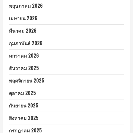
พฤษภาคม 2026
เมษายน 2026
มีนาคม 2026
กุมภาพันธ์ 2026
มกราคม 2026
ธันวาคม 2025
พฤศจิกายน 2025
ตุลาคม 2025
กันยายน 2025
สิงหาคม 2025
กรกฎาคม 2025