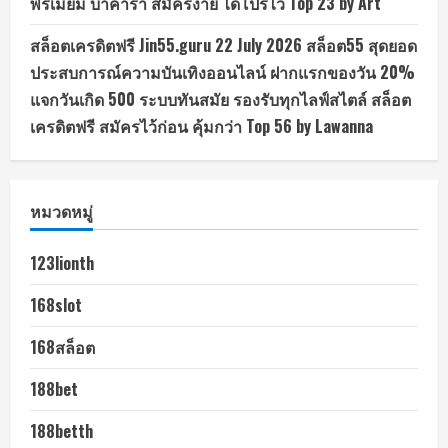
พรีเมียม บาคาร่า สมัครง่าย ได้โปรไว Top 23 by Art
สล็อตเครดิตฟรี Jin55.guru 22 July 2026 สล็อต55 สุดยอด
ประสบการณ์ความบันเทิงออนไลน์ ฝากแรกของวัน 20%
แจกวันเกิด 500 ระบบทันสมัย รองรับทุกไลฟ์สไตล์ สล็อต
เครดิตฟรี สมัครไว้ก่อน คุ้มกว่า Top 56 by Lawanna
หมวดหมู่
123lionth
168slot
168สล็อต
188bet
188betth