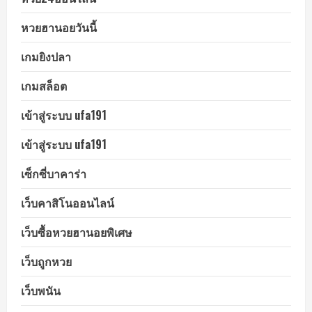
หวยฮานอยวันนี้
เกมยิงปลา
เกมสล็อต
เข้าสู่ระบบ ufa191
เข้าสู่ระบบ ufa191
เซ็กซี่บาคาร่า
เว็บคาสิโนออนไลน์
เว็บซื้อหวยฮานอยพิเศษ
เว็บถูกหวย
เว็บพนัน