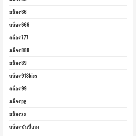
สล็อต66
สล็อต666
สล็อต777
สล็อต888
สล็อต89
สล็อต918kiss
สล็อต99
สล็อตpg
สล็อตxo
สล็อตมันนี่เกม