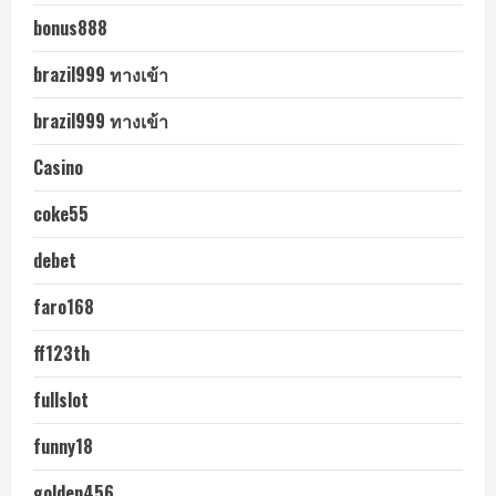
bonus888
brazil999 ทางเข้า
brazil999 ทางเข้า
Casino
coke55
debet
faro168
ff123th
fullslot
funny18
golden456