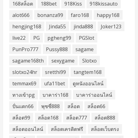
168สล็อต
188bet
918Kiss
918kissauto
alot666
bonanza99
faro168
happy168
hengjing168
Jinda55
jinda888
Joker123
live22
PG
pgheng99
PGSlot
PunPro777
Pussy888
sagame
sagame168th
sexygame
Slotxo
slotxo24hr
sretthi99
tangtem168
temmax69
ufa11bet
ดูหนังออนไลน์
ทางเข้าpg
บาคาร่า168
บาคาร่าออนไลน์
ปั่นแตก66
พุซซี่888
สล็อต
สล็อต66
สล็อต99
สล็อต168
สล็อต777
สล็อต888
สล็อตออนไลน์
สล็อตเครดิตฟรี
สล็อตเว็บตรง