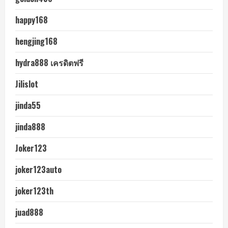
happy168
hengjing168
hydra888 เครดิตฟรี
Jilislot
jinda55
jinda888
Joker123
joker123auto
joker123th
juad888