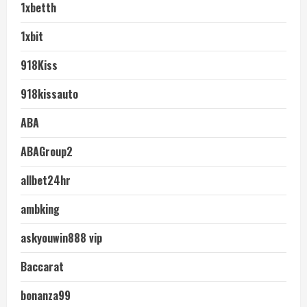
1xbetth
1xbit
918Kiss
918kissauto
ABA
ABAGroup2
allbet24hr
ambking
askyouwin888 vip
Baccarat
bonanza99