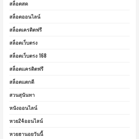
สล็อตสด
สล็อตออนไลน์
สล็อตเครดิตฟรี
สล็อตเว็บตรง
สล็อตเว็บตรง 168
สล็อตเเครดิตฟรี
สล็อตแตกดี
สวนสุนันทา
หนังออนไลน์
หวย24ออนไลน์
หวยฮานอยวันนี้