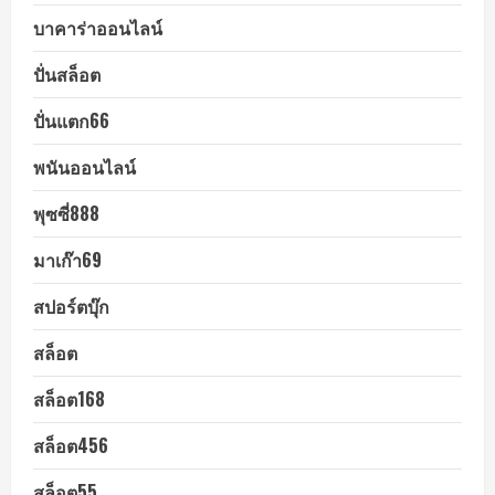
บาคาร่าออนไลน์
ปั่นสล็อต
ปั่นแตก66
พนันออนไลน์
พุซซี่888
มาเก๊า69
สปอร์ตบุ๊ก
สล็อต
สล็อต168
สล็อต456
สล็อต55