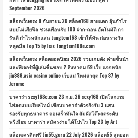
September 2026
สล็อตเว็บตรง 8 กันยายน 26 สล็อต168 สายแตก ลุ้นกำไร
แบบไม่เสียฟีล ชวนเพื่อนรับ 100 ฝาก-ถอน อัตโนมัติ กา
รันตี กำไรหลักแสน tangtem168 เข้าให้ทัน ก่อนรางวัล
หลุดมือ Top 15 by Isis Tangtem168e.com
สล็อตเว็บตรง สล็อตยอดนิยม 2026 รวมเกมดัง ค่ายชั้นนำ
และฟีเจอร์ที่ผู้เล่นชื่นชอบ 2 สิงหาคม 69 เว็บ แจกหนัก
jin888.asia casino online เว็บแม่ ใหม่ล่าสุด Top 87 by
Jerome
บาคาร่า sexy168c.com 23 ก.ย. 26 sexy168 เปิดโลกเกม
ไพ่สดแบบเรียลไทม์ เซียนบาคาร่าตัวจริงรับ 3 แสน
รองรับทุกธนาคาร ถอนเร็วทันใจ สัมผัสโต๊ะสดระดับ
พรีเมียม บาคาร่า สมัครง่าย ได้โปรไว Top 23 by Art
สล็อตเครดิตฟรี Jin55.guru 22 July 2026 สล็อต55 สุดยอด