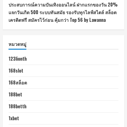
ประสบการณ์ความบันเทิงออนไลน์ ฝากแรกของวัน 20%
แจกวันเกิด 500 ระบบทันสมัย รองรับทุกไลฟ์สไตล์ สล็อต
เครดิตฟรี สมัครไว้ก่อน คุ้มกว่า Top 56 by Lawanna
หมวดหมู่
123lionth
168slot
168สล็อต
188bet
188betth
1xbet