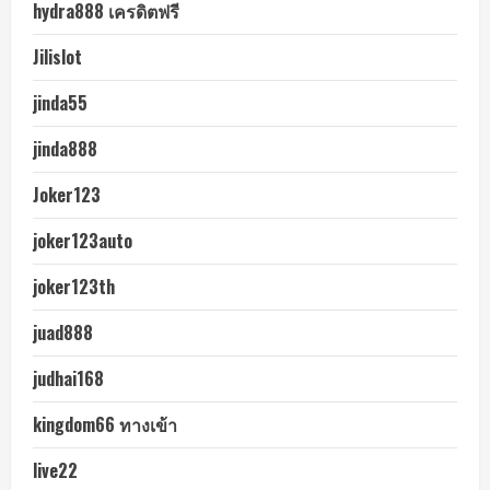
hydra888 เครดิตฟรี
Jilislot
jinda55
jinda888
Joker123
joker123auto
joker123th
juad888
judhai168
kingdom66 ทางเข้า
live22