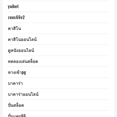
yaibet
zeus66v2
คาสิโน
คาสิโนออนไลน์
ดูหนังออนไลน์
ทดลองเล่นสล็อต
ทางเข้าpg
บาคาร่า
บาคาร่าออนไลน์
ปั่นสล็อต
ปั่นแตก66