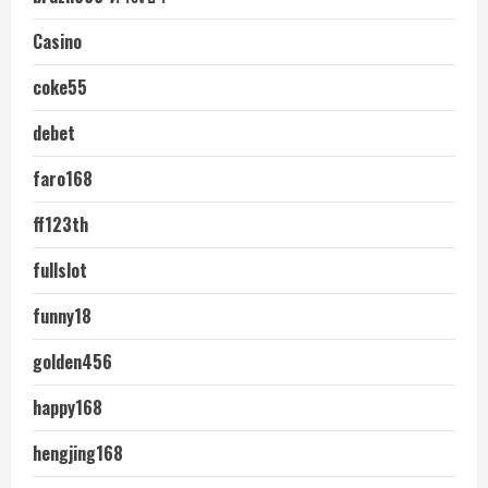
Casino
coke55
debet
faro168
ff123th
fullslot
funny18
golden456
happy168
hengjing168