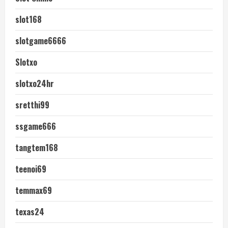
slot168
slotgame6666
Slotxo
slotxo24hr
sretthi99
ssgame666
tangtem168
teenoi69
temmax69
texas24