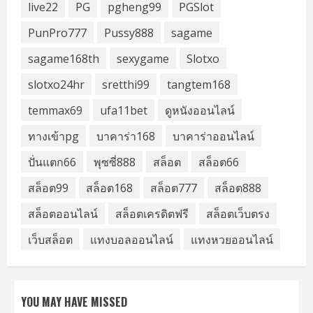
live22
PG
pgheng99
PGSlot
PunPro777
Pussy888
sagame
sagame168th
sexygame
Slotxo
slotxo24hr
sretthi99
tangtem168
temmax69
ufa11bet
ดูหนังออนไลน์
ทางเข้าpg
บาคาร่า168
บาคาร่าออนไลน์
ปั่นแตก66
พุซซี่888
สล็อต
สล็อต66
สล็อต99
สล็อต168
สล็อต777
สล็อต888
สล็อตออนไลน์
สล็อตเครดิตฟรี
สล็อตเว็บตรง
เว็บสล็อต
แทงบอลออนไลน์
แทงหวยออนไลน์
YOU MAY HAVE MISSED