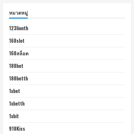
หมวดหมู่
123lionth
168slot
168สล็อต
188bet
188betth
1xbet
1xbetth
1xbit
918Kiss