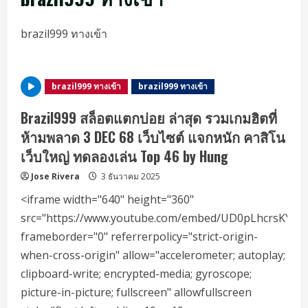
brazil999 ทางเข้า
brazil999 ทางเข้า
brazil999 ทางเข้า
Brazil999 สล็อตแตกบ่อย ล่าสุด รวมเกมฮิตที่
ห้ามพลาด 3 DEC 68 เว็บไซต์ แจกหนัก คาสิโน
เว็บใหญ่ ทดลองเล่น Top 46 by Hung
Jose Rivera
3 ธันวาคม 2025
<iframe width="640" height="360"
src="https://www.youtube.com/embed/UD0pLhcrsKY"
frameborder="0" referrerpolicy="strict-origin-
when-cross-origin" allow="accelerometer; autoplay;
clipboard-write; encrypted-media; gyroscope;
picture-in-picture; fullscreen" allowfullscreen