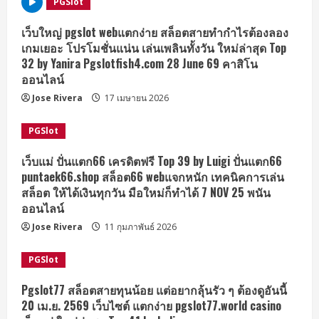
i
PGSlot
เว็บใหญ่ pgslot webแตกง่าย สล็อตสายทำกำไรต้องลอง
n
เกมเยอะ โปรโมชั่นแน่น เล่นเพลินทั้งวัน ใหม่ล่าสุด Top
g
32 by Yanira Pgslotfish4.com 28 June 69 คาสิโน
ออนไลน์
Jose Rivera
17 เมษายน 2026
PGSlot
เว็บแม่ ปั่นแตก66 เครดิตฟรี Top 39 by Luigi ปั่นแตก66
puntaek66.shop สล็อต66 webแจกหนัก เทคนิคการเล่น
สล็อต ให้ได้เงินทุกวัน มือใหม่ก็ทำได้ 7 NOV 25 พนัน
ออนไลน์
Jose Rivera
11 กุมภาพันธ์ 2026
PGSlot
Pgslot77 สล็อตสายทุนน้อย แต่อยากลุ้นรัว ๆ ต้องดูอันนี้
20 เม.ย. 2569 เว็บไซต์ แตกง่าย pgslot77.world casino