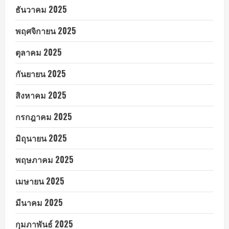
ธันวาคม 2025
พฤศจิกายน 2025
ตุลาคม 2025
กันยายน 2025
สิงหาคม 2025
กรกฎาคม 2025
มิถุนายน 2025
พฤษภาคม 2025
เมษายน 2025
มีนาคม 2025
กุมภาพันธ์ 2025