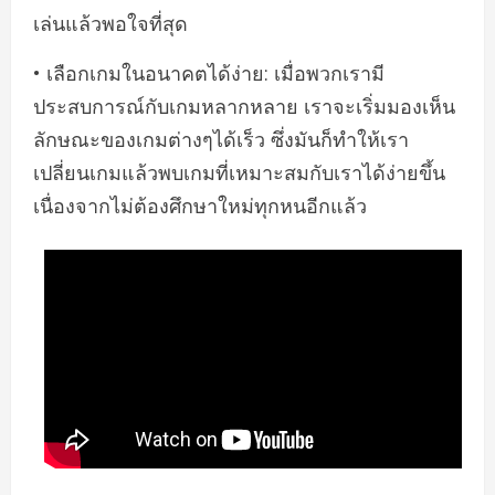
เล่นแล้วพอใจที่สุด
• เลือกเกมในอนาคตได้ง่าย: เมื่อพวกเรามี
ประสบการณ์กับเกมหลากหลาย เราจะเริ่มมองเห็น
ลักษณะของเกมต่างๆได้เร็ว ซึ่งมันก็ทำให้เรา
เปลี่ยนเกมแล้วพบเกมที่เหมาะสมกับเราได้ง่ายขึ้น
เนื่องจากไม่ต้องศึกษาใหม่ทุกหนอีกแล้ว