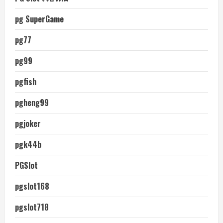
pg SuperGame
pg77
pg99
pgfish
pgheng99
pgjoker
pgk44b
PGSlot
pgslot168
pgslot718