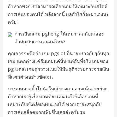
ถ้าหากพวกเราสามารถเลือกเกมให้เหมาะกับสไตล์
การเล่นของตนได้ หลังจากนี้ ผลกำไรก็จะมาเองนะ
ครับ!
การเลือกเกม pgheng ให้เหมาะสมกับตนเอง
สำคัญกับการเล่นแค่ไหน?
คุณอาจจะคิดว่า เกม pgslot ก็น่าจะราวกับๆกันทุก
เกม แตกต่างแค่ธีมเกมแค่นั้น แต่อันที่จริง เกมของ
pg แต่ละเกมถูกวางแบบให้มีพฤติกรรมการจ่ายเงิน
ที่แตกต่างอย่างชัดเจน
บางเกมอาจย้ำโบนัสใหญ่ บางเกมอาจเน้นจ่ายย่อย
ถ้าหากเรารู้เรื่องเกมที่จะเล่น แล้วก็เลือกเกมที่
เหมาะกับสไตล์ของตนเองได้ พวกเราจะสนุกกับ
การเล่นสล็อตมากเพิ่มขึ้นเลยล่ะครับผม