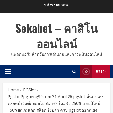
Skip
9 สิงหาคม 2026
to
content
Sekabet – คาสิโน
ออนไลน์
แพลตฟอร์มสำหรับการเล่นเกมและการพนันออนไลน์
WATCH
Primary
Menu
Home
PGSlot
Pgslot Ppgheng99.com 31 April 26 pgslot มั่นคง เฮง
ตลอดปี เงินดีตลอดไป สมาชิกใหม่รับ 250% แฮปปี้ไทม์
150%ยกเกมเด็ด สล็อต ยิงปลา ครบ pgslot อยากเฮง