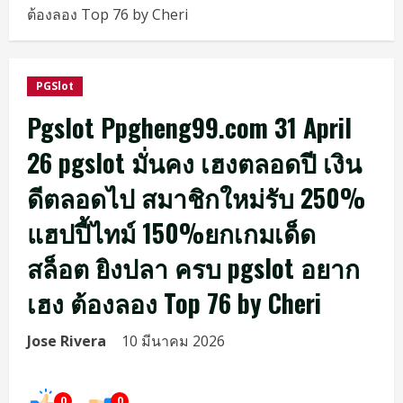
ต้องลอง Top 76 by Cheri
PGSlot
Pgslot Ppgheng99.com 31 April
26 pgslot มั่นคง เฮงตลอดปี เงิน
ดีตลอดไป สมาชิกใหม่รับ 250%
แฮปปี้ไทม์ 150%ยกเกมเด็ด
สล็อต ยิงปลา ครบ pgslot อยาก
เฮง ต้องลอง Top 76 by Cheri
Jose Rivera
10 มีนาคม 2026
0
0