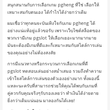
สนุกสนานกับการเลือกเกม pgheng ที่ใช่ เลือกให้
เหมาะสมกับตนเอง ได้กำไรได้ง่ายกว่าเดิม
ผมเชื่อว่าทุกคนจะบันเทิงใจกับเกม pgheng ได้
อย่างแน่แท้อยู่แล้วขอรับ เพราะเว็บไซต์สล็อตของ
พวกเรามีเกม pgslot ให้เลือกเยอะมากมากมาย
มันจะต้องมีเกมที่ดีและก็เหมาะสมกับสไตล์การเล่น
ของคุณอย่างไม่ต้องสงสัย
การมีแนวทางหรือกระบวนการเลือกเกมที่ดี
pgslot ทดสอบเล่นอย่างสม่ำเสมอ รวมถึงทำความ
เข้าใจสไตล์การเล่นของตัวเองอย่างมาก ทั้งผองนี้
แหละนะครับที่สามารถช่วยให้คุณได้พบกับเกมที่
คู่ควรกับคุณจริงๆรับรองเลยว่า ทำเงินได้ง่ายดาย
ยิ่งกว่าเดิมแน่นอน มาลองกันได้เลย!