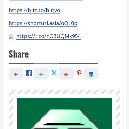
https://bitt.to/blrjvo
https://shorturl.asia/oQL0p
https://t.co/nO3UQMk954
Share