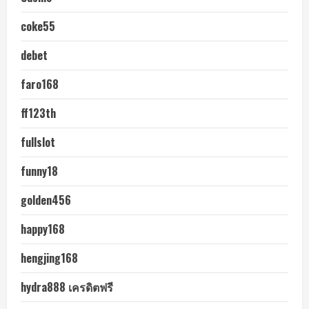
coke55
debet
faro168
ff123th
fullslot
funny18
golden456
happy168
hengjing168
hydra888 เครดิตฟรี