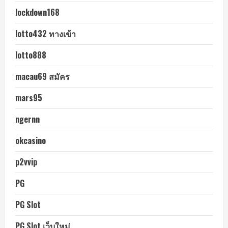
lockdown168
lotto432 ทางเข้า
lotto888
macau69 สมัคร
mars95
ngernn
okcasino
p2vvip
PG
PG Slot
PG Slot เว็บใหม่