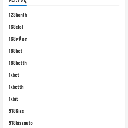
หมวดหมู่
123lionth
168slot
168สล็อต
188bet
188betth
1xbet
1xbetth
1xbit
918Kiss
918kissauto