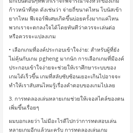
มักเป็นตอนๆที่พวกเราจะพิจารณาจังหวะของเกม
ก้าวหน้าที่สุด ดังเช่นว่า จ่ายถี่ขนาดไหน โบนัสเข้า
ยากไหม ฟีเจอร์พิเศษเกิดขึ้นบ่อยครั้งมากแค่ไหน
พวกเราจะตกลงใจได้โดยทันทีว่าควรจะเล่นต่อ
หรือควรจะแปลงเกม
• เลือกเกมที่องค์ประกอบเข้าใจง่าย: สำหรับผู้ที่ยัง
ไม่คุ้นกับเกม pgheng มากนัก การเลือกเกมที่มีองค์
ประกอบเข้าใจง่ายจะช่วยให้เราศึกษาระบบของ
เกมได้เร็วขึ้น เกมที่สลับซับซ้อนเยอะเกินไปอาจจะ
ทำให้เราสับสนไหมรู้เรื่องคำตอบของเกมไปเลย
3. การทดลองเล่นหลายเกมช่วยให้เจอสไตล์ของตน
เพิ่มขึ้นเรื่อยๆ
ผมบอกเลยว่า ไม่มีอะไรดีไปกว่าการทดสอบเล่น
หลายเกมอีกแล้วนะครับ การทดลองเล่นเกม