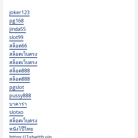
joker123
pg168
jinda55
slot99
สล็อต66
สล็อตเว็บตรง
สล็อตเว็บตรง
สล็อต888
สล็อต888
pgslot
pussy888
บาคาร่า
slotxo
สล็อตเว็บตรง
หนังโป๊ไทย
https://1xbetth.vip