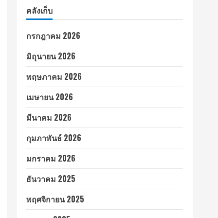
คลังเก็บ
กรกฎาคม 2026
มิถุนายน 2026
พฤษภาคม 2026
เมษายน 2026
มีนาคม 2026
กุมภาพันธ์ 2026
มกราคม 2026
ธันวาคม 2025
พฤศจิกายน 2025