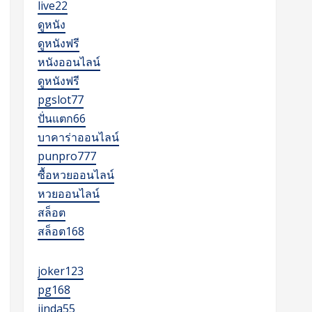
live22
ดูหนัง
ดูหนังฟรี
หนังออนไลน์
ดูหนังฟรี
pgslot77
ปั่นแตก66
บาคาร่าออนไลน์
punpro777
ซื้อหวยออนไลน์
หวยออนไลน์
สล็อต
สล็อต168
joker123
pg168
jinda55