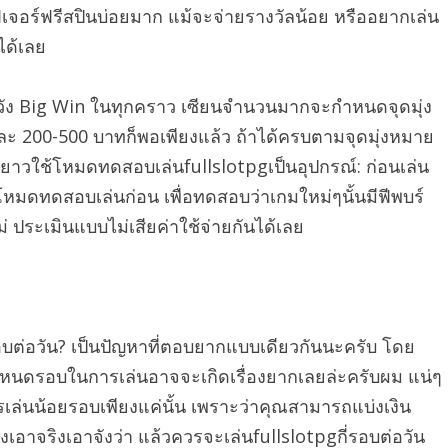
าฟีเจอร์ฟรีสปินบ่อยมาก แม้จะจ่ายรางวัลน้อย หรืออยากเล่น
ได้เลย
ัง Big Win ในทุกคราว เซียนจำนวนมากจะกำหนดจุดมุ่ง
ะ 200-500 บาทก็พอเพียงแล้ว ถ้าได้ครบตามจุดมุ่งหมาย
ยาวใช้โหมดทดสอบเล่นfullslotpgเป็นอุปกรณ์: ก่อนเล่น
มดทดสอบเล่นก่อน เพื่อทดสอบว่าเกมใหม่ๆนั้นมีฟีพบร์
ม่ ประเมินแบบไม่เสียค่าใช้จ่ายกันได้เลย
รอบต่อวัน? เป็นปัญหาที่ตอบยากแบบเดียวกันนะครับ โดย
กำหนดรอบในการเล่นอาจจะเกิดเรื่องยากเลยล่ะครับผม แน่ๆ
รเล่นน้อยรอบเพียงแค่นั้น เพราะว่าคุณสามารถแบ่งเงิน
่างเอาจริงเอาจังว่า แล้วควรจะเล่นfullslotpgกี่รอบต่อวัน