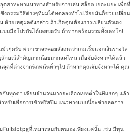
มอุตสาหะหาแนวทางสำหรับการเล่น สล็อต เยอะแยะ เพื่อที่
ึ่งกรรมวิธีต่างๆที่ผมได้ทดลองทำไปเรื่อยมันก็ช่วยเปลี่ยน
้น ด้วยเหตุผลดังกล่าว ถ้าเกิดคุณต้องการเปลี่ยนตัวเอง
แบบมือโปรกันได้เลยขอรับ ถ้าหากพร้อมรวมทั้งเลทโก!
ล่นมั่วๆครับ พวกเขาจะคอยสังเกตว่าเกมเริ่มแจกเงินรางวัล
ลักษณ์สำคัญมากน้อยมากแค่ไหน เมื่อจับจังหวะได้แล้ว
ป็นจุดที่ต่างจากนักพนันทั่วๆไป ถ้าหากคุณจับจังหวะได้ คุณ
มอกันทุกตา เซียนจำนวนมากจะเลือกเบทต่ำในทีแรกๆ แล้ว
าสสำหรับเพื่อการเข้าฟรีสปิน แนวทางแบบนี้จะช่วยลดการ
มFullslotpgที่เหมาะสมกับตนเองเพียงแค่นั้น เช่น มีทุน