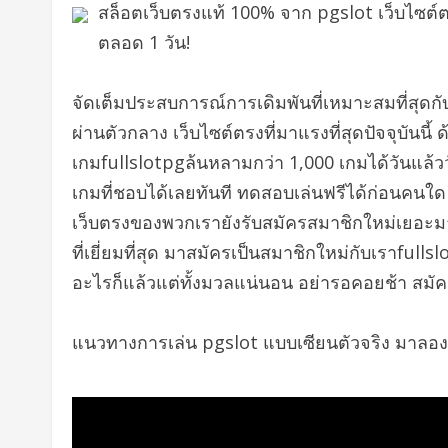
สล็อตเว็บตรงแท้ 100% จาก pgslot เว็บไซต์ตร
ตลอด 1 วัน!
จัดเต็มประสบการณ์การเดิมพันที่เหมาะสมที่สุดกับ
ผ่านตัวกลาง เว็บไซต์ตรงที่มาแรงที่สุดปัจจุบัน
เกมfullslotpgล้นหลามกว่า 1,000 เกมได้วันแล้ววั
เกมที่ชอบได้เลยทันที ทดสอบเล่นฟรีได้ก่อนคนใด
เว็บตรงของพวกเรายังรับสมัครสมาชิกใหม่เยอะ
ที่เยี่ยมที่สุด มาสมัครเป็นสมาชิกใหม่กับเราfull
อะไรก็แล้วแต่ทั้งมวลแน่นอน อย่ารอคอยช้า สมัค
แนวทางการเล่น pgslot แบบเซียนตัวจริง มาลอง