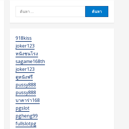
ค้นหา
สำหรับ:
918kiss
joker123
หนังชนโรง
sagame168th
joker123
ดูหนังฟรี
pussy888
pussy888
บาคาร่า168
pgslot
pgheng99
fullslotpg