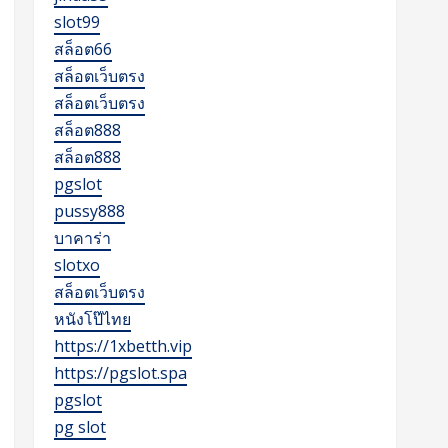
slot99
สล็อต66
สล็อตเว็บตรง
สล็อตเว็บตรง
สล็อต888
สล็อต888
pgslot
pussy888
บาคาร่า
slotxo
สล็อตเว็บตรง
หนังโป๊ไทย
https://1xbetth.vip
https://pgslot.spa
pgslot
pg slot