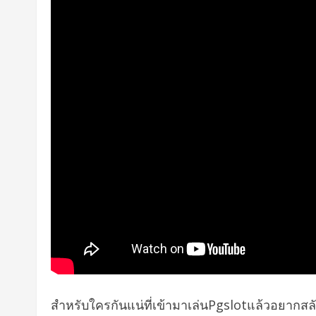
สำหรับใครกันแน่ที่เข้ามาเล่นPgslotแล้วอยากสล