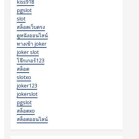
kiss918
pgslot
slot
สล็อตเว็บตรง
ดูหนังออนไลน์
ทางเข้า joker
joker slot
โจ๊กเกอร์123
สล็อต
slotxo
joker123
jokerslot
pgslot
สล็อตxo
สล็อตออนไลน์