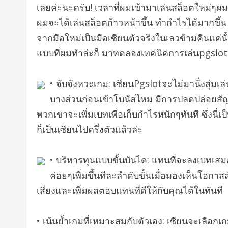
เลยค่ะนะครับ! เวลาที่ผมเข้ามาเล่นสล็อตใหม่ๆผ
ผมจะได้เล่นสล็อตก้าวหน้าขึ้น ทำกำไรได้มากขึ้น ซ
จากมือใหม่เป็นมือเซียนตัวจริงในเลวข้ามคืนแค่นั
แบบที่ผมทำล่ะก็ มาทดลองเทคนิคการเล่นpgslot
• จับจังหวะเกม: เซียนPgslotจะไม่มานั่งสุ่มเ
บางส่วนก่อนเข้าโบนัสไหม มีการปลดปล่อยสัญ
พวกเขาจะเพิ่มเบทเพื่อเก็บกำไรหนักๆทันที ซึ่งนี่เ
ก็เป็นเซียนไปครึ่งตัวแล้วล่ะ
• บริหารทุนแบบขั้นบันได: แทนที่จะลงเบทเส
ค่อยๆเพิ่มขึ้นทีละลำดับขั้นเมื่อมองเห็นโอก
เสี่ยงและเพิ่มผลตอบแทนที่ดีให้กับคุณได้ในทันที
• เน้นย้ำเกมที่เหมาะสมกับตัวเอง: เซียนจะเลือกเก