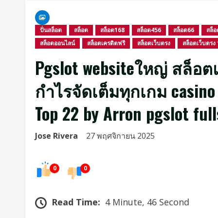
ปั่นสล็อต
สล็อต
สล็อต168
สล็อต456
สล็อต66
สล็
สล็อตออนไลน์
สล็อตเครดิตฟรี
สล็อตเว็บตรง
สล็อตเว็บตรง
Pgslot websiteใหญ่ สล็อต
กำไรจัดเต็มทุกเกม casino 
Top 22 by Arron pgslot fu
Jose Rivera
27 พฤศจิกายน 2025
0
0
Read Time:
4 Minute, 46 Second