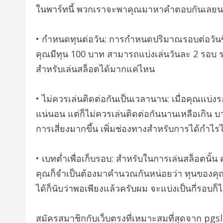
ในพาร์ทนี้ พวกเราจะพาคุณมาหาคำตอบกันเลยน
• กำหนดทุนต่อวัน: การกำหนดปริมาณรอบต่อวันขึ
คุณมีทุน 100 บาท สามารถแบ่งเล่นวันละ 2 รอบ รอบละ
สำหรับเล่นสล็อตได้มากแค่ไหน
• ไม่ควรเล่นติดต่อกันเป็นเวลานาน: เมื่อคุณแบ่งร
แน่นอน แต่ก็ไม่ควรเล่นติดต่อกันนานเหลือเกิน 
การเสี่ยงมากขึ้น เพิ่มช่องทางสำหรับการได้กำไร
• เบทต่ำเพื่อเก็บรอบ: สำหรับในการเล่นสล็อตนั้น 
คุณก็จำเป็นต้องมาคำนวณกันหน่อยว่า ทุนของคุ
ได้ก็นับว่าพอเพียงแล้วครับผม จะแบ่งเป็นกี่รอบก
สมัครสมาชิกกับเว็บตรงที่เหมาะสมที่สุดจาก pgslot 