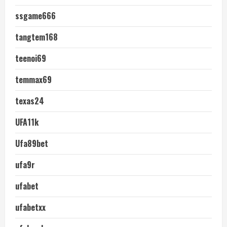
ssgame666
tangtem168
teenoi69
temmax69
texas24
UFA11k
Ufa89bet
ufa9r
ufabet
ufabetxx