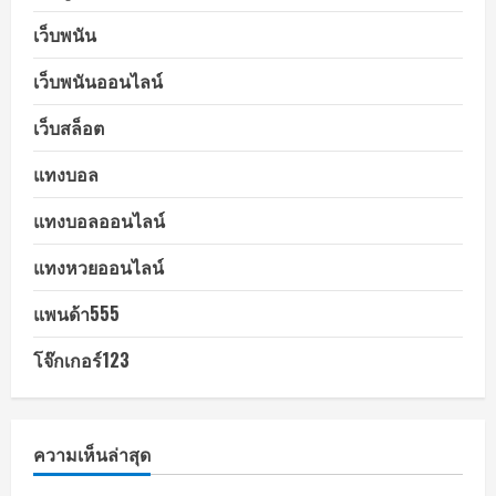
เว็บพนัน
เว็บพนันออนไลน์
เว็บสล็อต
แทงบอล
แทงบอลออนไลน์
แทงหวยออนไลน์
แพนด้า555
โจ๊กเกอร์123
ความเห็นล่าสุด