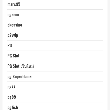
mars95
ngernn
okcasino
p2vvip
PG
PG Slot
PG Slot เว็บใหม่
pg SuperGame
pg77
pg99
pgfish