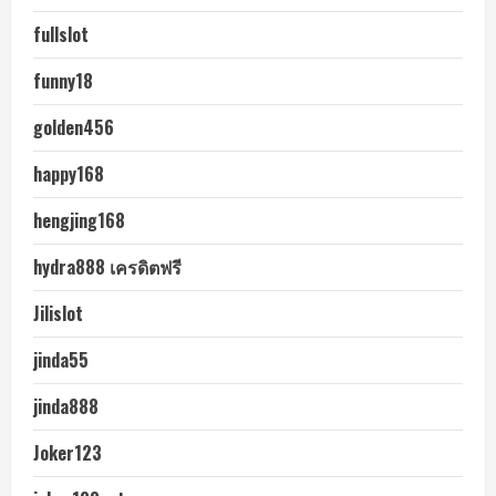
fullslot
funny18
golden456
happy168
hengjing168
hydra888 เครดิตฟรี
Jilislot
jinda55
jinda888
Joker123