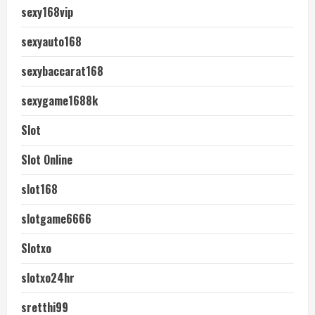
sexy168vip
sexyauto168
sexybaccarat168
sexygame1688k
Slot
Slot Online
slot168
slotgame6666
Slotxo
slotxo24hr
sretthi99