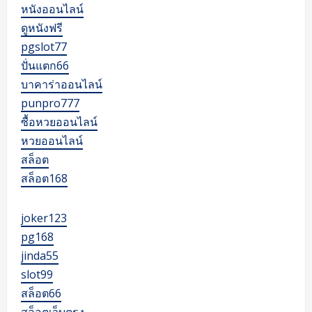
หนังออนไลน์
ดูหนังฟรี
pgslot77
ปั่นแตก66
บาคาร่าออนไลน์
punpro777
ซื้อหวยออนไลน์
หวยออนไลน์
สล็อต
สล็อต168
joker123
pg168
jinda55
slot99
สล็อต66