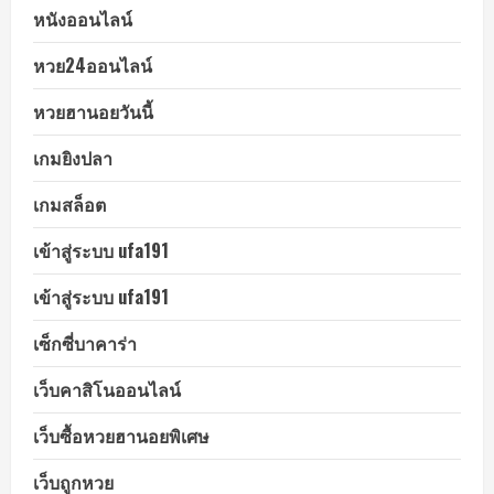
หนังออนไลน์
หวย24ออนไลน์
หวยฮานอยวันนี้
เกมยิงปลา
เกมสล็อต
เข้าสู่ระบบ ufa191
เข้าสู่ระบบ ufa191
เซ็กซี่บาคาร่า
เว็บคาสิโนออนไลน์
เว็บซื้อหวยฮานอยพิเศษ
เว็บถูกหวย