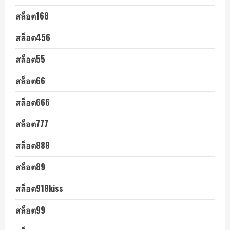
สล็อต168
สล็อต456
สล็อต55
สล็อต66
สล็อต666
สล็อต777
สล็อต888
สล็อต89
สล็อต918kiss
สล็อต99