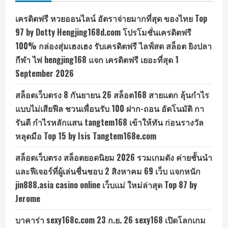
เครดิตฟรี หวยออนไลน์ อัตราจ่ายมากที่สุด ของไทย Top
97 by Dotty Hengjing168d.com โปรโมชั่นเครดิตฟรี
100% กล่องสุ่มเฮงเฮง รับเครดิตฟรี ไลฟ์สด สล็อต ยิงปลา
กีฬา ไพ่ hengjing168 แจก เครดิตฟรี เยอะที่สุด 1
September 2026
สล็อตเว็บตรง 8 กันยายน 26 สล็อต168 สายแตก ลุ้นกำไร
แบบไม่เสียฟีล ชวนเพื่อนรับ 100 ฝาก-ถอน อัตโนมัติ กา
รันตี กำไรหลักแสน tangtem168 เข้าให้ทัน ก่อนรางวัล
หลุดมือ Top 15 by Isis Tangtem168e.com
สล็อตเว็บตรง สล็อตยอดนิยม 2026 รวมเกมดัง ค่ายชั้นนำ
และฟีเจอร์ที่ผู้เล่นชื่นชอบ 2 สิงหาคม 69 เว็บ แจกหนัก
jin888.asia casino online เว็บแม่ ใหม่ล่าสุด Top 87 by
Jerome
บาคาร่า sexy168c.com 23 ก.ย. 26 sexy168 เปิดโลกเกม