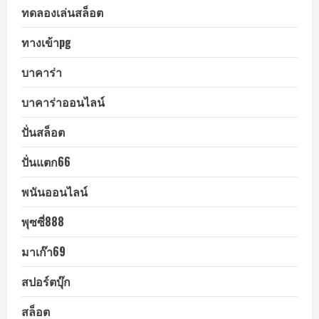
ทดลองเล่นสล็อต
ทางเข้าpg
บาคาร่า
บาคาร่าออนไลน์
ปั่นสล็อต
ปั่นแตก66
พนันออนไลน์
พุซซี่888
มาเก๊า69
สปอร์ตบุ๊ก
สล็อต