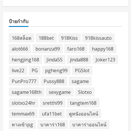
ป้ายกำกับ
168สล็อต
188bet
918Kiss
918kissauto
alot666
bonanza99
faro168
happy168
hengjing168
Jinda55
jinda888
Joker123
live22
PG
pgheng99
PGSlot
PunPro777
Pussy888
sagame
sagame168th
sexygame
Slotxo
slotxo24hr
sretthi99
tangtem168
temmax69
ufa11bet
ดูหนังออนไลน์
ทางเข้าpg
บาคาร่า168
บาคาร่าออนไลน์