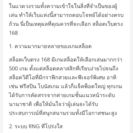
ในแวดวงรวมทั้งความเข้าใจในสิ่งที่จำเป็นของผู้
เล่น ทำให้เว็บแห่งนี้สามารถตอบโจทย์ได้อย่างครบ
ถ้วน นี่เป็นเหตุผลที่คุณควรที่จะเลือก สล็อตเว็บตรง
168
1. ความมากมายหลายของเกมสล็อต
สล็อตเว็บตรง 168 มีเกมสล็อตให้เลือกเล่นมากกว่า
500 เกม ตั้งแต่สล็อตคลาสสิกที่เรียบง่ายไปจนถึง
สล็อตวิดีโอที่มีกราฟิกสวยและฟีเจอร์พิเศษ อาทิ
เช่น ฟรีสปิน โบนัสเกม แล้วก็แจ็คพ็อตใหญ่ ทุกเกม
ได้รับการคัดสรรจากค่ายเกมชั้นแนวหน้าระดับ
นานาชาติ เพื่อให้มั่นใจว่าผู้เล่นจะได้รับ
ประสบการณ์ที่สนุกสนานรวมทั้งมีโอกาสชนะสูง
2. ระบบ RNG ที่โปร่งใส