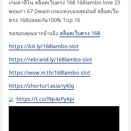
เกมคาสิโน สล็อตเว็บตรง 168 168lambo.love 23
พฤษภา 67 Dwain เกมแทงบอลสุดมันส์ สล็อตเว็บ
ตรง 168ปลอดภัย100% Top 16
ขอขอบคุณมากอ้างอิง
สล็อตเว็บตรง 168
https://bit.ly/168lambo-slot
https://rebrand.ly/168lambo-slot
https://wow.in.th/168lambo-slot
https://shorturl.asia/iyKIq
https://t.co/l9p4zPyXpi