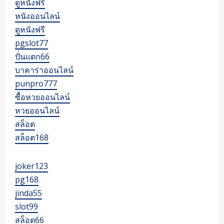
ดูหนังฟรี
หนังออนไลน์
ดูหนังฟรี
pgslot77
ปั่นแตก66
บาคาร่าออนไลน์
punpro777
ซื้อหวยออนไลน์
หวยออนไลน์
สล็อต
สล็อต168
joker123
pg168
jinda55
slot99
สล็อต66