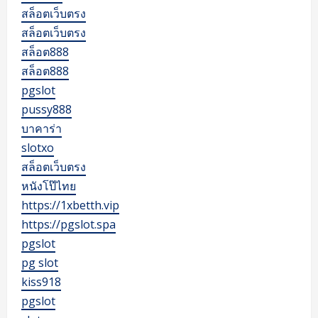
สล็อตเว็บตรง
สล็อตเว็บตรง
สล็อต888
สล็อต888
pgslot
pussy888
บาคาร่า
slotxo
สล็อตเว็บตรง
หนังโป๊ไทย
https://1xbetth.vip
https://pgslot.spa
pgslot
pg slot
kiss918
pgslot