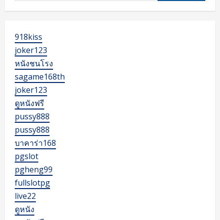
สำหรับ:
918kiss
joker123
หนังชนโรง
sagame168th
joker123
ดูหนังฟรี
pussy888
pussy888
บาคาร่า168
pgslot
pgheng99
fullslotpg
live22
ดูหนัง