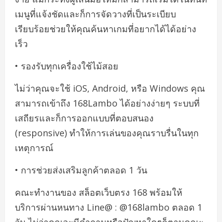
เมนูที่แจ้งชัดและก็การจัดวางที่เป็นระเบียบ
เรียบร้อยช่วยให้คุณค้นหาเกมที่อยากได้ได้อย่าง
เร็ว
• รองรับทุกเครื่องใช้ไม้สอย
ไม่ว่าคุณจะใช้ iOS, Android, หรือ Windows คุณ
สามารถเข้าถึง 168Lambo ได้อย่างง่ายๆ ระบบที่
เสถียรและก็การออกแบบที่ตอบสนอง
(responsive) ทำให้การเล่นของคุณราบรื่นในทุก
เหตุการณ์
• การช่วยส่งเสริมลูกค้าตลอด 1 วัน
คณะทำงานของ สล็อตเว็บตรง 168 พร้อมให้
บริการผ่านหนทาง Line@ : @168lambo ตลอด 1