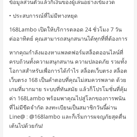
ข้อมูลส่วนตัวแล้วก็เงินของผู้เล่นอย่างเข้มงวด
• ประสบการณ์ที่ไม่มีทางหยุด
168Lambo เปิดให้บริการตลอด 24 ชั่วโมง 7 วัน
ต่ออาทิตย์ คุณสามารถสนุกสนานได้ทุกที่ที่ต้องการ
หากคุณกำลังมองหาแพลตฟอร์มสล็อตออนไลน์ที่
ครบถ้วนทั้งความสนุกสนาน ความปลอดภัย รวมทั้ง
โอกาสสำหรับเพื่อการได้กำไร สล็อตเว็บตรง สล็อต
เว็บตรง 168 เป็นคำตอบที่คุณไม่สมควรพลาด ด้วย
เกมที่มากมาย ระบบที่ทันสมัย แล้วก็โปรโมชั่นที่คุ้ม
ค่า 168Lambo พร้อมพาคุณไปสู่โลกของการพนัน
ที่ไม่มีขีดจำกัด ลงทะเบียนเป็นสมาชิกวันนี้ผ่าน
Line@ : @168lambo และก็เริ่มการผจญภัยสุดตื่น
เต้นไปด้วยกัน!