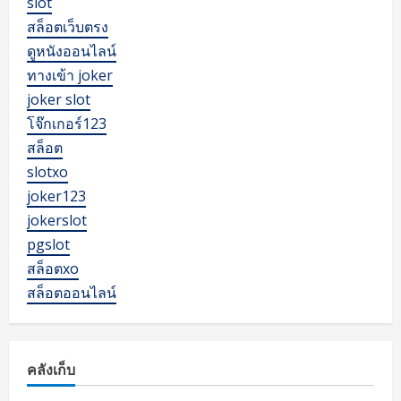
slot
สล็อตเว็บตรง
ดูหนังออนไลน์
ทางเข้า joker
joker slot
โจ๊กเกอร์123
สล็อต
slotxo
joker123
jokerslot
pgslot
สล็อตxo
สล็อตออนไลน์
คลังเก็บ