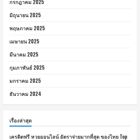
กรกฎาคม 2025
มิถุนายน 2025
พฤษภาคม 2025
เมษายน 2025
มีนาคม 2025
กุมภาพันธ์ 2025
มกราคม 2025
ธันวาคม 2024
เรื่องล่าสุด
เครดิตฟรี หวยออนไลน์ อัตราจ่ายมากที่สุด ของไทย Top