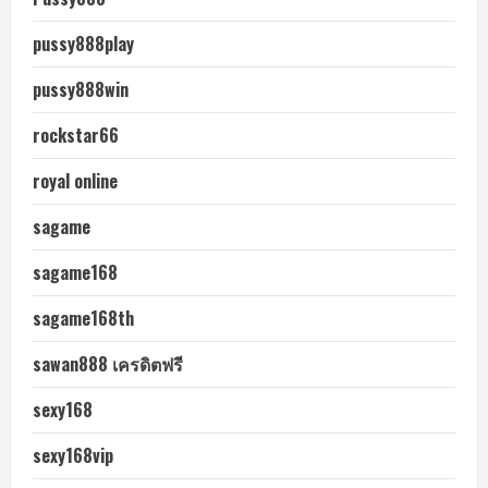
pussy888play
pussy888win
rockstar66
royal online
sagame
sagame168
sagame168th
sawan888 เครดิตฟรี
sexy168
sexy168vip