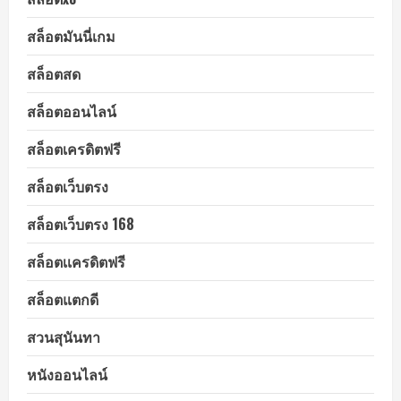
สล็อตมันนี่เกม
สล็อตสด
สล็อตออนไลน์
สล็อตเครดิตฟรี
สล็อตเว็บตรง
สล็อตเว็บตรง 168
สล็อตเเครดิตฟรี
สล็อตแตกดี
สวนสุนันทา
หนังออนไลน์