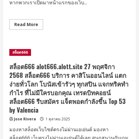
หากพวกเราเปิดมาหน้าแรกของเว็บ...
Read
Read More
more
about
casino
alot666
เว็บ
สล็อต
สล็อต666
แตก
ง่าย
เล่น
สล็อต666 alot666.alott.site 27 พฤศจิกา
สนุก
ฝาก
2568 สล็อต666 บริการ คาสิโนออนไลน์ แตก
ถอน
เร็ว
ง่ายทั่วโลก โบนัสเข้ารัวๆ ทุกสปิน แจกทริคทำ
รวม
ค่าย
กำไร ที่ไม่มีใครบอกคุณ เทรดบิทคอยน์
ดัง
ครบ
สล็อต666 รีบสมัคร แจ็ตพอตกำลังขึ้น Top 53
ใน
เว็บ
by Valencia
เดียว
เว็บ
Jose Rivera
1 ตุลาคม 2025
ตรง
alot66.net
ใหม่
มองหาสล็อตเว็บไซต์ตรงไม่ผ่านเอเย่นต์ มองหา
ล่าสุด
Top
สล็อต666 เว็บตรงไม่ผ่านเอเย่นต์ได้เลย สนุกสนานกับเกม