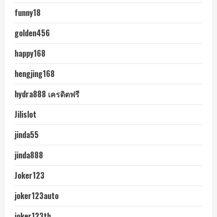
funny18
golden456
happy168
hengjing168
hydra888 เครดิตฟรี
Jilislot
jinda55
jinda888
Joker123
joker123auto
joker123th