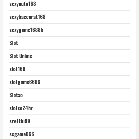
sexyauto168
sexybaccarat168
sexygame1688k
Slot
Slot Online
slot168
slotgame6666
Slotxo
slotxo24hr
sretthi99
ssgame666