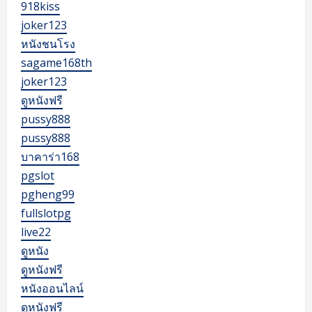
ออนไลน์
918kiss
แตก
ง่าย
joker123
ทั่ว
หนังชนโรง
โลก
โบนัส
sagame168th
เข้า
รัวๆ
joker123
ทุก
สปิน
ดูหนังฟรี
แจก
ทริค
pussy888
ทำ
กำไร
pussy888
ที่
ไม่มี
บาคาร่า168
ใคร
บอก
pgslot
คุณ
เทรด
pgheng99
บิท
คอย
fullslotpg
น์
สล็อต666
live22
รีบ
สมัคร
ดูหนัง
แจ็ต
พอ
ดูหนังฟรี
ตกำ
ลัง
หนังออนไลน์
ขึ้น
ดูหนังฟรี
Top