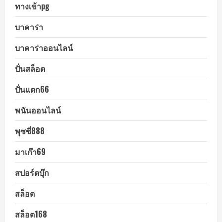
ทางเข้าpg
บาคาร่า
บาคาร่าออนไลน์
ปั่นสล็อต
ปั่นแตก66
พนันออนไลน์
พุซซี่888
มาเก๊า69
สปอร์ตบุ๊ก
สล็อต
สล็อต168