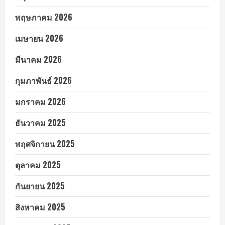
พฤษภาคม 2026
เมษายน 2026
มีนาคม 2026
กุมภาพันธ์ 2026
มกราคม 2026
ธันวาคม 2025
พฤศจิกายน 2025
ตุลาคม 2025
กันยายน 2025
สิงหาคม 2025