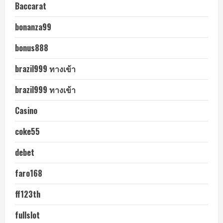
Baccarat
bonanza99
bonus888
brazil999 ทางเข้า
brazil999 ทางเข้า
Casino
coke55
debet
faro168
ff123th
fullslot