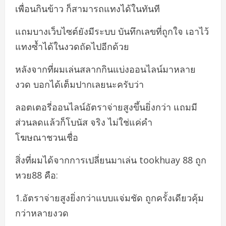
เพื่อนกินข้าว ก็สามารถแทงได้ในทันที
แถมบางเว็บไซต์ยังมีระบบ บันทึกเลขที่ถูกใจ เอาไว้
แทงซ้ำได้ในงวดถัดไปอีกด้วย
หลังจากที่ผมเล่นสลากกินแบ่งออนไลน์มาหลาย
งวด บอกได้เต็มปากเลยนะครับว่า
ลอตเตอรี่ออนไลน์อัตราจ่ายสูงขึ้นยิ่งกว่า แถมมี
ส่วนลดแล้วก็โบนัส จริง ไม่ใช่แค่คำ
โฆษณาชวนเชื่อ
สิ่งที่ผมได้จากการเปลี่ยนมาเล่น tookhuay 88 ถูก
หวย88 คือ:
1.อัตราจ่ายสูงยิ่งกว่าแบบแจ่มชัด ถูกครั้งเดียวคุ้ม
กว่าหลายงวด