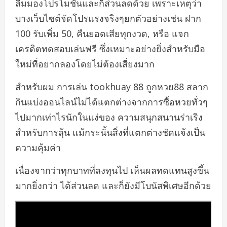
ลืมมองโปรโมชั่นและก็ส่วนลดด้วย เพราะเหตุว่า
บางเว็บไซต์จัดโปรแรงจริงๆยกตัวอย่างเช่น ฝาก
100 รับเพิ่ม 50, คืนยอดเสียทุกงวด, หรือ แจก
เครดิตทดสอบเล่นฟรี ซึ่งเหมาะอย่างยิ่งสำหรับมือ
ใหม่ที่อยากลองโดยไม่ต้องเสี่ยงมาก
สำหรับผม การเล่น tookhuay 88 ถูกหวย88 สลาก
กินแบ่งออนไลน์ไม่ได้แตกต่างจากการซื้อหวยทั่วๆ
ไปมากเท่าไรนักในแง่ของ ความสนุกสนานร่าเริง
สำหรับการลุ้น แม้กระนั้นสิ่งที่แตกต่างชัดแจ้งเป็น
ความคุ้มค่า
เนื่องจากว่าทุกบาทที่ลงทุนไป เห็นผลทดแทนสูงขึ้น
มากยิ่งกว่า ได้ส่วนลด และก็ยังมีโบนัสพิเศษอีกด้วย