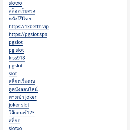
slotxo
สล็อตเว็บตรง
หนังโป๊ไทย
https://1xbetth.vip
https://pgslot.spa
pgslot
pg slot
kiss918
pgslot
slot
สล็อตเว็บตรง
ดูหนังออนไลน์
ทางเข้า joker
joker slot
โจ๊กเกอร์123
สล็อต
slotxo