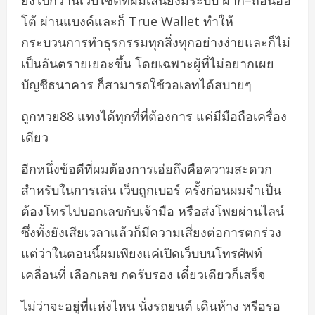
ยิ่งไปกว่านี้เว็บไซต์ที่ผมเล่นยังมีระบบ ฝาก–ถอนออ
โต้ ผ่านแบงค์และก็ True Wallet ทำให้
กระบวนการทำธุรกรรมทุกสิ่งทุกอย่างง่ายและก็ไม่
เป็นอันตรายเยอะขึ้น โดยเฉพาะผู้ที่ไม่อยากเผย
บัญชีธนาคาร ก็สามารถใช้วอเลทได้สบายๆ
ถูกหวย88 แทงได้ทุกที่ที่ต้องการ แค่มีมือถือเครื่อง
เดียว
อีกหนึ่งข้อดีที่ผมต้องการเอ๋ยถึงคือความสะดวก
สำหรับในการเล่น เว็บถูกเบอร์ ครั้งก่อนผมจำเป็น
ต้องโทรไปบอกเลขกับเจ้ามือ หรือส่งโพยผ่านไลน์
ซึ่งทั้งยังเสียเวลาแล้วก็มีความเสี่ยงต่อการตกร่วง
แต่ว่าในตอนนี้ผมเพียงแค่เปิดเว็บบนโทรศัพท์
เคลื่อนที่ เลือกเลข กดรับรอง เดี๋ยวเดียวก็เสร็จ
ไม่ว่าจะอยู่ที่แห่งไหน นั่งรถยนต์ เดินห้าง หรือรอ