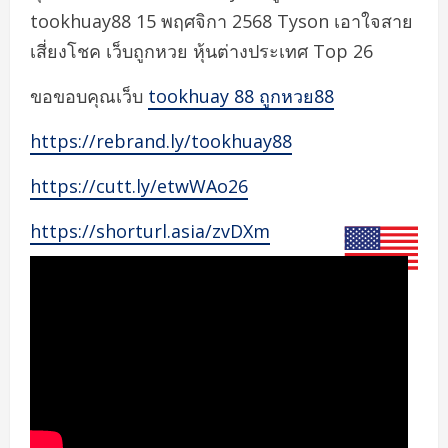
tookhuay88 15 พฤศจิกา 2568 Tyson เอาใจสาย
เสี่ยงโชค เว็บถูกหวย หุ้นต่างประเทศ Top 26
ขอขอบคุณเว็บ
tookhuay 88 ถูกหวย88
https://rebrand.ly/tookhuay88
https://cutt.ly/etwWAo26
https://shorturl.asia/zvDXm