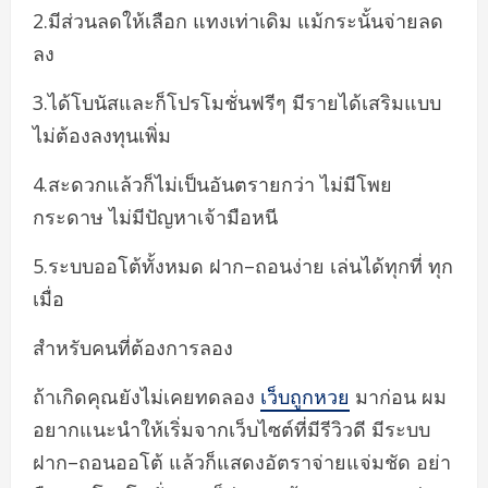
2.มีส่วนลดให้เลือก แทงเท่าเดิม แม้กระนั้นจ่ายลด
ลง
3.ได้โบนัสและก็โปรโมชั่นฟรีๆ มีรายได้เสริมแบบ
ไม่ต้องลงทุนเพิ่ม
4.สะดวกแล้วก็ไม่เป็นอันตรายกว่า ไม่มีโพย
กระดาษ ไม่มีปัญหาเจ้ามือหนี
5.ระบบออโต้ทั้งหมด ฝาก–ถอนง่าย เล่นได้ทุกที่ ทุก
เมื่อ
สำหรับคนที่ต้องการลอง
ถ้าเกิดคุณยังไม่เคยทดลอง
เว็บถูกหวย
มาก่อน ผม
อยากแนะนำให้เริ่มจากเว็บไซต์ที่มีรีวิวดี มีระบบ
ฝาก–ถอนออโต้ แล้วก็แสดงอัตราจ่ายแจ่มชัด อย่า