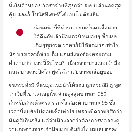
ทั้งในด้านของ อัตราจ่ายที่สูงกว่า ระบบ ส่วนลดสุด
คุ้ม และก็ โบนัสพิเศษที่ได้แบบไม่ต้องลุ้น
ก่อนหน้านี้ที่ผ่านมา ผมเป็นคนซื้อหวย
ใต้ดินกับเจ้ามือแถวบ้านบ่อยๆ ซื้อแบบ
เดิมๆทุกงวด ราคาก็มิได้ลดมากเท่าไร
นัก บางเวลาก็จ่ายเต็ม แถมยังจะต้องคอยถาม
คำถามว่า “เลขนี้รับไหม?” เนื่องจากบางเลขเจ้ามือ
กลั้น บางเลขปิดไว พูดได้ว่าเสียอารมณ์อยู่บ่อย
จนกระทั่งมีเพื่อนฝูงแนะนำให้ลอง ถูกหวย88 ดู พูด
ว่าเว็บที่เขาเล่นอยู่นั้น จ่ายสูงสุดบาทละ 950
สำหรับสามตัวตรง รวมทั้ง สองตัวบาทละ 95 ซึ่ง
เวลานี้ผมยังไม่ค่อยเชื่อเท่าไร เพราะมีความรู้สึกว่า
มันดูดีเกินจริง แต่ว่าเนื่องจากว่าต้องการทดลองดู
ว่าแตกต่างจากเจ้ามือแบบเดิมยังไง ผมเลยตกลง