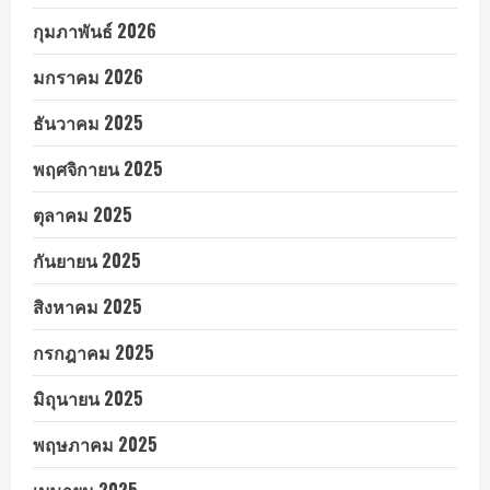
กุมภาพันธ์ 2026
มกราคม 2026
ธันวาคม 2025
พฤศจิกายน 2025
ตุลาคม 2025
กันยายน 2025
สิงหาคม 2025
กรกฎาคม 2025
มิถุนายน 2025
พฤษภาคม 2025