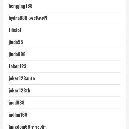
hengjing168
hydra888 เครดิตฟรี
Jilislot
jinda55
jinda888
Joker123
joker123auto
joker123th
juad888
judhai168
kingdom66 ทางเข้า