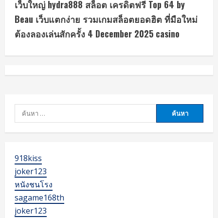
i
เว็บใหญ่ hydra888 สล็อต เครดิตฟรี Top 64 by
Beau เว็บแตกง่าย รวมเกมสล็อตยอดฮิต ที่มือใหม่
n
ต้องลองเล่นสักครั้ง 4 December 2025 casino
u
e
R
e
ค้นหา
สำหรับ:
a
d
918kiss
i
joker123
หนังชนโรง
n
sagame168th
g
joker123