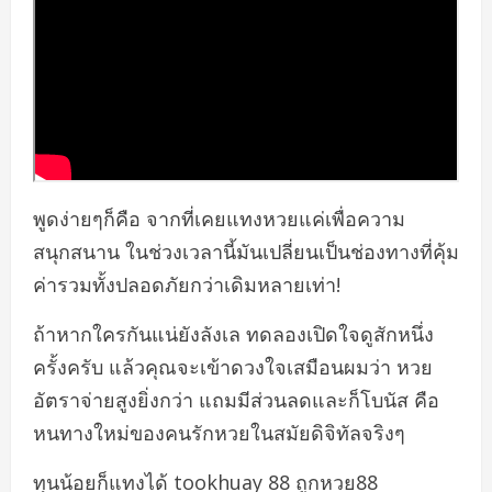
พูดง่ายๆก็คือ จากที่เคยแทงหวยแค่เพื่อความ
สนุกสนาน ในช่วงเวลานี้มันเปลี่ยนเป็นช่องทางที่คุ้ม
ค่ารวมทั้งปลอดภัยกว่าเดิมหลายเท่า!
ถ้าหากใครกันแน่ยังลังเล ทดลองเปิดใจดูสักหนึ่ง
ครั้งครับ แล้วคุณจะเข้าดวงใจเสมือนผมว่า หวย
อัตราจ่ายสูงยิ่งกว่า แถมมีส่วนลดและก็โบนัส คือ
หนทางใหม่ของคนรักหวยในสมัยดิจิทัลจริงๆ
ทุนน้อยก็แทงได้ tookhuay 88 ถูกหวย88