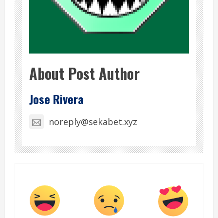
About Post Author
Jose Rivera
noreply@sekabet.xyz