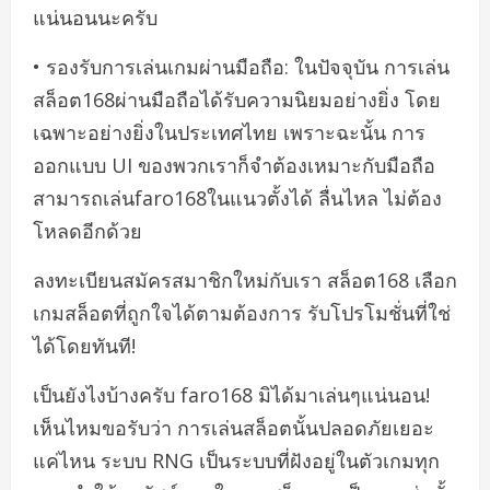
แน่นอนนะครับ
• รองรับการเล่นเกมผ่านมือถือ: ในปัจจุบัน การเล่น
สล็อต168ผ่านมือถือได้รับความนิยมอย่างยิ่ง โดย
เฉพาะอย่างยิ่งในประเทศไทย เพราะฉะนั้น การ
ออกแบบ UI ของพวกเราก็จำต้องเหมาะกับมือถือ
สามารถเล่นfaro168ในแนวตั้งได้ ลื่นไหล ไม่ต้อง
โหลดอีกด้วย
ลงทะเบียนสมัครสมาชิกใหม่กับเรา สล็อต168 เลือก
เกมสล็อตที่ถูกใจได้ตามต้องการ รับโปรโมชั่นที่ใช่
ได้โดยทันที!
เป็นยังไงบ้างครับ faro168 มิได้มาเล่นๆแน่นอน!
เห็นไหมขอรับว่า การเล่นสล็อตนั้นปลอดภัยเยอะ
แค่ไหน ระบบ RNG เป็นระบบที่ฝังอยู่ในตัวเกมทุก