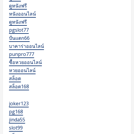
ดูหนังฟรี
หนังออนไลน์
ดูหนังฟรี
pgslot77
ปั่นแตก66
บาคาร่าออนไลน์
punpro777
ซื้อหวยออนไลน์
หวยออนไลน์
สล็อต
สล็อต168
joker123
pg168
jinda55
slot99