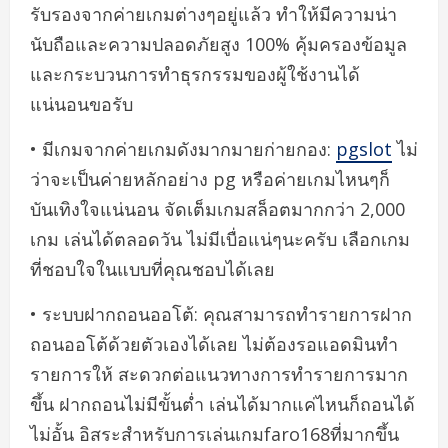
รับรองจากค่ายเกมต่างๆอยู่แล้ว ทำให้มีความน่า
นับถือและความปลอดภัยสูง 100% คุ้มครองข้อมูล
และกระบวนการทำธุรกรรมของผู้ใช้งานได้
แน่นอนขอรับ
• มีเกมจากค่ายเกมดังมากมายก่ายกอง:
pgslot
ไม่
ว่าจะเป็นค่ายหลักอย่าง pg หรือค่ายเกมไหนๆก็
บันเทิงใจแน่นอน จัดเต็มเกมสล็อตมากกว่า 2,000
เกม เล่นได้ตลอดวัน ไม่มีเบื่อแน่ๆนะครับ เลือกเกม
ที่ชอบใจในแบบที่คุณชอบได้เลย
• ระบบฝากถอนออโต้: คุณสามารถทำรายการฝาก
ถอนออโต้ด้วยตัวเองได้เลย ไม่ต้องรอแอดมินทำ
รายการให้ สะดวกต่อแนวทางการทำรายการมาก
ขึ้น ฝากถอนไม่มีขั้นต่ำ เล่นได้มากแค่ไหนก็ถอนได้
ไม่อั้น อิสระสำหรับการเล่นเกมfaro168ที่มากขึ้น