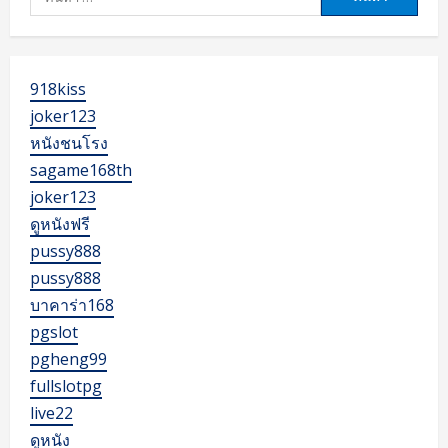
สำหรับ:
918kiss
joker123
หนังชนโรง
sagame168th
joker123
ดูหนังฟรี
pussy888
pussy888
บาคาร่า168
pgslot
pgheng99
fullslotpg
live22
ดูหนัง