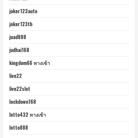
joker123auto
joker123th
juad888
judhai168
kingdom66 ทางเข้า
live22
live22slot
lockdown168
lotto432 ทางเข้า
lotto888