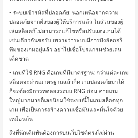
• ระบบเข้ารหัสที่ปลอดภัย: นอกเหนือจากความ
ปลอดภัยจากฝั่งของผู้ให้บริการแล้ว ในส่วนของผู้
เล่นสล็อตก็ไม่สามารถแก้ไขหรือปรับแต่งเกมได้
เช่นเดียวกันขอรับ เพราะว่าระบบมีการฝังอัลกอริ
ทึมของเกมอยู่แล้ว อย่าไปเชื่อโปรแกรมช่วยเล่น
เด็ดขาด
• เกมที่ใช้ RNG คือเกมที่มีมาตรฐาน: กว่าแต่ละเกม
สล็อตจะผ่านมาตรฐานแล้วก็ความปลอดภัยมาได้
ก็จะต้องมีการทดลองระบบ RNG ก่อน ค่ายเกม
ใหญ่มากมายก็เลยนิยมใช้ระบบนี้ในเกมสล็อตทุก
เกม เพื่อเป็นการสร้างความเชื่อมั่นและมั่นใจด้วย
เหมือนกัน
สิ่งที่นักเดิมพันต้องการบนเว็บไซต์ตรงไม่ผ่าน