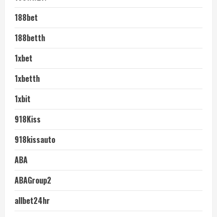
188bet
188betth
1xbet
1xbetth
1xbit
918Kiss
918kissauto
ABA
ABAGroup2
allbet24hr