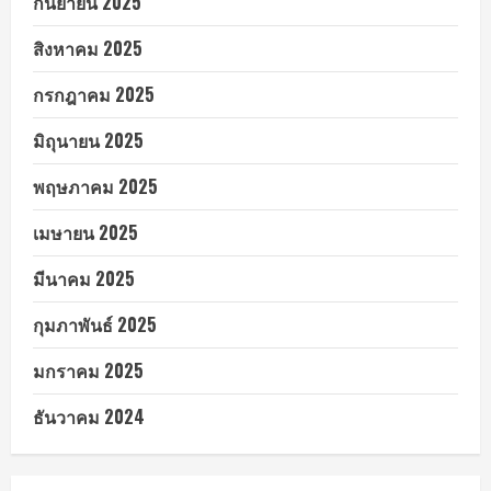
กันยายน 2025
สิงหาคม 2025
กรกฎาคม 2025
มิถุนายน 2025
พฤษภาคม 2025
เมษายน 2025
มีนาคม 2025
กุมภาพันธ์ 2025
มกราคม 2025
ธันวาคม 2024