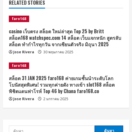
RELATED STORIES
a
d
faro168
i
casino เว็บตรง สล็อต ใหม่ล่าสุด Top 25 by Britt
สล็อต168 watchspec.com 14 สล็อต เว็บแจกหนัก สูตรลับ
n
สล็อต ทำกำไรทุกวัน จากเซียนตัวจริง มิถุนา 2025
g
Jose Rivera
30 พฤษภาคม 2025
faro168
สล็อต 31 JAN 2025 faro168 ค่ายเกมชั้นนำระดับโลก
โบนัสสุดพิเศษ! รวมทุกค่ายดัง ทางเข้า slot168 สล็อต
พิชิตแดนฟาโรห์ Top 46 by Chana faro168.co
Jose Rivera
2 มกราคม 2025
ค้นหา