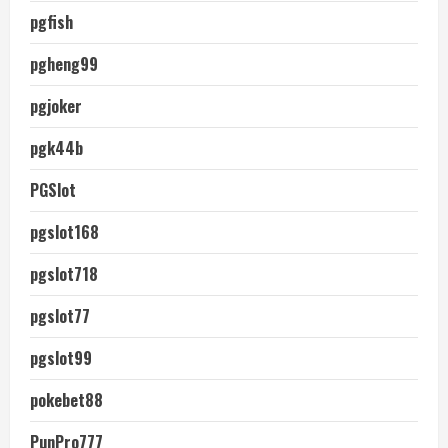
pgfish
pgheng99
pgjoker
pgk44b
PGSlot
pgslot168
pgslot718
pgslot77
pgslot99
pokebet88
PunPro777