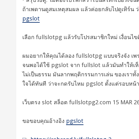
ถ้าเพดานดูสมเหตุสมผล แล้วค่อยกลับไปดูเทิร์น ว
pgslot
เลือก fullslotpg แล้วรับโปรสมาชิกใหม่ เงื่อนไขด
ผมอยากให้คุณได้ลอง fullslotpg แบบจริงจัง เพร
จนพอได้ใช้ pgslot จาก fullslot แล้วมันทำให้เห
ไม่เป็นธรรม มันลากพฤติกรรมการเล่น ของเราทั้งหม
ใจได้ทันที ว่าจะกดรับไหม pgslot ตั้งแต่รอบหน้า
เว็บตรง slot สล็อต fullslotpg2.com 15 MAR 26 S
ขอขอบคุณอ้างอิง
pgslot