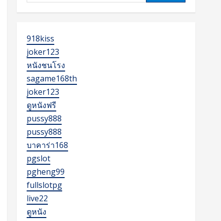
สำหรับ:
918kiss
joker123
หนังชนโรง
sagame168th
joker123
ดูหนังฟรี
pussy888
pussy888
บาคาร่า168
pgslot
pgheng99
fullslotpg
live22
ดูหนัง