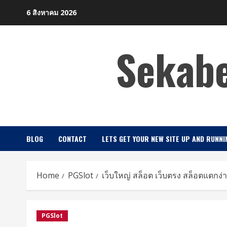
Skip
6 สิงหาคม 2026
to
content
Sekab
BLOG
CONTACT
LETS GET YOUR NEW SITE UP AND RUNNIN
Home
PGSlot
เว็บใหญ่ สล็อต เว็บตรง สล็อตแตกง่า
PGSlot