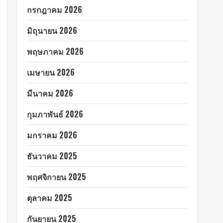
กรกฎาคม 2026
มิถุนายน 2026
พฤษภาคม 2026
เมษายน 2026
มีนาคม 2026
กุมภาพันธ์ 2026
มกราคม 2026
ธันวาคม 2025
พฤศจิกายน 2025
ตุลาคม 2025
กันยายน 2025