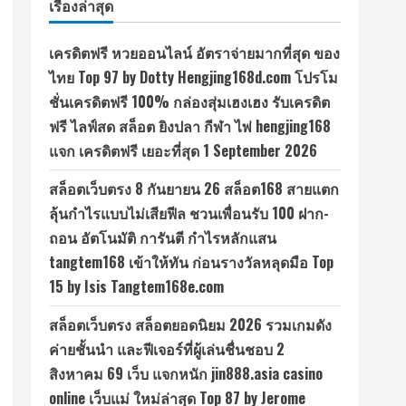
เรื่องล่าสุด
เครดิตฟรี หวยออนไลน์ อัตราจ่ายมากที่สุด ของ
ไทย Top 97 by Dotty Hengjing168d.com โปรโม
ชั่นเครดิตฟรี 100% กล่องสุ่มเฮงเฮง รับเครดิต
ฟรี ไลฟ์สด สล็อต ยิงปลา กีฬา ไพ่ hengjing168
แจก เครดิตฟรี เยอะที่สุด 1 September 2026
สล็อตเว็บตรง 8 กันยายน 26 สล็อต168 สายแตก
ลุ้นกำไรแบบไม่เสียฟีล ชวนเพื่อนรับ 100 ฝาก-
ถอน อัตโนมัติ การันตี กำไรหลักแสน
tangtem168 เข้าให้ทัน ก่อนรางวัลหลุดมือ Top
15 by Isis Tangtem168e.com
สล็อตเว็บตรง สล็อตยอดนิยม 2026 รวมเกมดัง
ค่ายชั้นนำ และฟีเจอร์ที่ผู้เล่นชื่นชอบ 2
สิงหาคม 69 เว็บ แจกหนัก jin888.asia casino
online เว็บแม่ ใหม่ล่าสุด Top 87 by Jerome