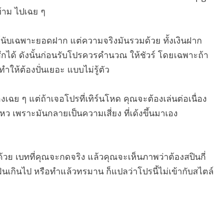
ข้าม ไปเฉย ๆ
อร์นับเฉพาะยอดฝาก แต่ความจริงมันรวมด้วย ทั้งเงินฝาก
สึกได้ ดังนั้นก่อนรับโปรควรคำนวณ ให้ชัวร์ โดยเฉพาะถ้า
ำให้ต้องปั่นเยอะ แบบไม่รู้ตัว
องเฉย ๆ แต่ถ้าเจอโปรที่เทิร์นโหด คุณจะต้องเล่นต่อเนื่อง
ว เพราะมันกลายเป็นความเสี่ยง ที่เด้งขึ้นมาเอง
รด้วย เบทที่คุณจะกดจริง แล้วคุณจะเห็นภาพว่าต้องสปินกี่
เกินไป หรือทำแล้วทรมาน ก็แปลว่าโปรนี้ไม่เข้ากับสไตล์