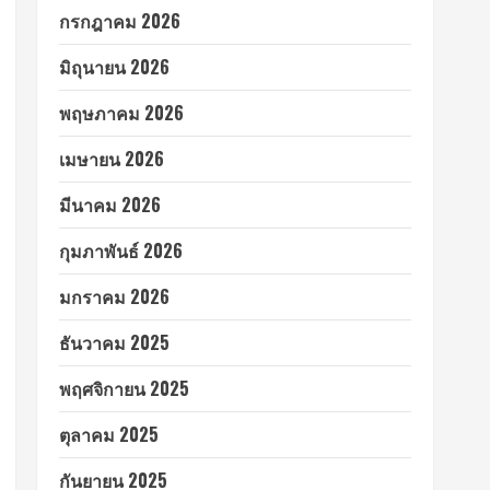
กรกฎาคม 2026
มิถุนายน 2026
พฤษภาคม 2026
เมษายน 2026
มีนาคม 2026
กุมภาพันธ์ 2026
มกราคม 2026
ธันวาคม 2025
พฤศจิกายน 2025
ตุลาคม 2025
กันยายน 2025