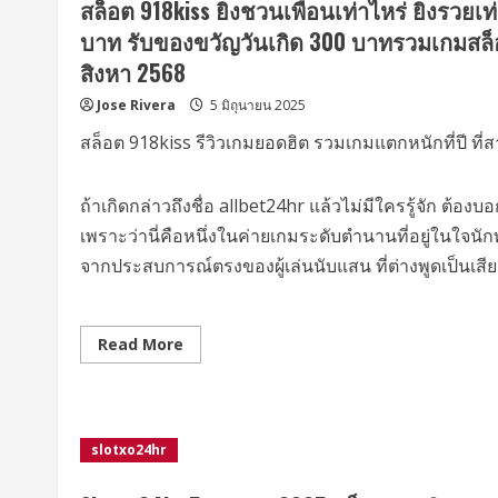
Top
สล็อต 918kiss ยิ่งชวนเพื่อนเท่าไหร่ ยิ่งรวยเท
ฟรี
33
ทันที
by
บาท รับของขวัญวันเกิด 300 บาทรวมเกมสล็อต
Top
Woodrow
71
temmax69
สิงหา 2568
by
tm69.co
Maurine
20
fitbloggin.com
Jose Rivera
5 มิถุนายน 2025
สล็อต
เว็บ
สล็อต 918kiss รีวิวเกมยอดฮิต รวมเกมแตกหนักที่ปี ที่
แตก
ง่าย
รวม
เทคนิค
ถ้าเกิดกล่าวถึงชื่อ allbet24hr แล้วไม่มีใครรู้จัก 
เล่น
สล็อต
เพราะว่านี่คือหนึ่งในค่ายเกมระดับตำนานที่อยู่ในใจน
PGSLOT
ให้
จากประสบการณ์ตรงของผู้เล่นนับแสน ที่ต่างพูดเป็นเสียงเ
ได้
กำไร
สูง
กรกฎาคม
25
Read
Read More
more
about
สล็อต
918kiss
ยิ่ง
ชวน
slotxo24hr
เพื่อน
เท่า
ไหร่