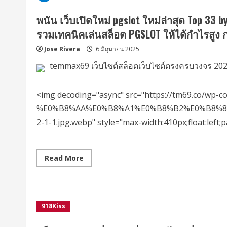
ทาง
jin55.vip
เข้า
สล็อตpg
พนัน เว็บเปิดใหม่ pgslot ใหม่ล่าสุด Top 33
ใหม่
ล่าสุด
รวมเทคนิคเล่นสล็อต PGSLOT ให้ได้กำไรสูง
สล็อต
ออนไลน์
Jose Rivera
6 มิถุนายน 2025
คุ้ม
ค่า
temmax69 เว็บไซต์สล็อตเว็บไซต์ตรงครบวงจร 2
แก่
การ
ลงทุน
จะ
<img decoding="async" src="https://tm69.co/wp-
รวย
จะ
%E0%B8%AA%E0%B8%A1%E0%B8%B2%E0%B8%8
จน
เล่น
2-1-1.jpg.webp" style="max-width:410px;float:left;p
ได้
หมด
เกม
คา
สิ
Read
Read More
โน
more
ระดับ
about
ชั้น
พนัน
นำ
เว็บ
pgslotgolf
เปิด
สมัคร
ใหม่
วัน
918Kiss
pgslot
นี้
ใหม่
รับ
ล่าสุด
เครดิต