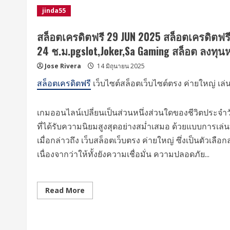
รับ
jinda55
เต็มๆ
ให้
บริการ
แล้ว
สล็อตเครดิตฟรี 29 JUN 2025 สล็อตเครดิตฟร
วัน
นี้
24 ช.ม.pgslot,Joker,Sa Gaming สล็อต ลงทุนห
Top
35
Jose Rivera
14 มิถุนายน 2025
by
Giselle
สล็อตเครดิตฟรี
เว็บไซต์สล็อตเว็บไซต์ตรง ค่ายใหญ่ เล
tangtem168.today
เดิม
พัน
บา
เกมออนไลน์เปลี่ยนเป็นส่วนหนึ่งส่วนใดของชีวิตประจำ
คา
ร่า
ที่ได้รับความนิยมสูงสุดอย่างสม่ำเสมอ ด้วยแบบการเล่นที
ทุก
ค่าย
เมื่อกล่าวถึง เว็บสล็อตเว็บตรง ค่ายใหญ่ ซึ่งเป็นตัวเลื
ดัง
สาย
เนื่องจากว่าให้ทั้งยังความเชื่อมั่น ความปลอดภัย...
สล็อต
ห้าม
พลาด
ทุก
เกม
Read
Read More
เล่น
more
ได้
about
100%
สล็อต
tangtem168
เครดิต
สมัคร
ฟรี
เลย