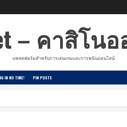
et – คาสิโนอ
แพลตฟอร์มสำหรับการเล่นเกมและการพนันออนไลน์
G IN NO TIME!
PIN POSTS