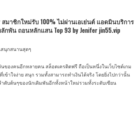
ี สมาชิกใหม่รับ 100% ไม่ผ่านเอเย่นต์ แอดมินบริการ
ลักพัน ถอนหลักแสน Top 93 by Jenifer jin55.vip
่นสนุกสนานสุดๆ
วันของคนอีกหลายคน สล็อตเครดิตฟรี ถือเป็นหนึ่งในเว็บไซต์เกม
่เข้าใจง่าย สนุก รวมทั้งสามารถทำเงินได้จริง โดยยิ่งไปกว่านั้น
อกลำดับต้นๆของนักเดิมพันอีกทั้งหน้าใหม่รวมทั้งระดับเซียน