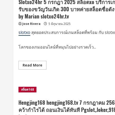
ยิ่ง
Slotxo24hr 5 กรกฎา 2025 สล็อตxo บริการเก
รวย
เท่านั้น
รับของขวัญวันเกิด 300 บาทค่ายสล็อตชื่อดัง
Top
51
by Marian slotxo24hr.tv
by
Pearl
Jose Rivera
5 มิถุนายน 2025
allbet24hr.store
สมัคร
slotxo
สุดยอดประสบการณ์เกมสล็อตที่พร้อม กับ slotxo
รับ
500
บาท
รับ
โลกของเกมออนไลน์ที่หมุนไปอย่างรวดเร็ว...
ของ
ขวัญ
วัน
เกิด
300
บาท
Read
Read More
รวม
more
เกม
about
สล็อต
Slotxo24hr
ยิง
5
ปลา
กร
เล่น
กฎา
สล็อต168
ง่าย
2025
สล็อต
สล็อตxo
918kiss
บริการ
ทุน
เกม
Hengjing168 hengjing168.tv 7 กรกฎาคม 2568
น้อย
สล็อต
กำไร
ยิง
คว้ากำไรได้ ถอนเงินได้ทันที Pgslot,Joker,91
ดี
ปลา