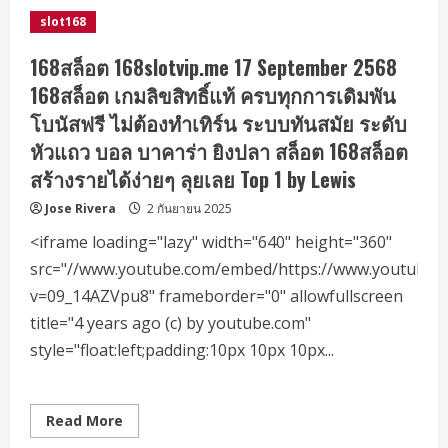
พฤศจิก
13
า
slot168
ก.ย.
2025
2568
Pgslot99
ต้น
168สล็อต 168slotvip.me 17 September 2568
ตำรับ
สาว
168สล็อต เกมลิขสิทธิ์แท้ ครบทุกการเดิมพัน
ถ้ำ
แตก
โบนัสฟรี ไม่ต้องทำเทิร์น ระบบทันสมัย ระดับ
ง่าย
เงิน
หัวแถว บอล บาคาร่า ยิงปลา สล็อต 168สล็อต
ชัวร์
แจก
สร้างรายได้ง่ายๆ ลุยเลย Top 1 by Lewis
วัน
เกิด
Jose Rivera
2 กันยายน 2025
รับ
300
บาท
<iframe loading="lazy" width="640" height="360"
ฝาก-
ถอน
src="//www.youtube.com/embed/https://www.youtube.
ออ
v=09_14AZVpu8" frameborder="0" allowfullscreen
โต้
เงิน
title="4 years ago (c) by youtube.com"
เข้า
ทันที
style="float:left;padding:10px 10px 10px...
ถอน
เท่า
ไหร่
ก็
โอน
Read
Read More
Pg99
more
สมัคร
about