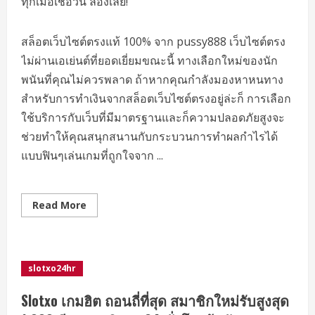
ทุกเมื่อเชื่อวัน ลองเลย!
เอเย่นต์
10
ล้าน
ก็
ถอน
สล็อตเว็บไซต์ตรงแท้ 100% จาก pussy888 เว็บไซต์ตรง
ได้
ไม่ผ่านเอเย่นต์ที่ยอดเยี่ยมขณะนี้ ทางเลือกใหม่ของนัก
PG
เชื่อ
พนันที่คุณไม่ควรพลาด ถ้าหากคุณกำลังมองหาหนทาง
ถือ
ได้
สำหรับการทำเงินจากสล็อตเว็บไซต์ตรงอยู่ล่ะก็ การเลือก
มี
ใบรับ
ใช้บริการกับเว็บที่มีมาตรฐานและก็ความปลอดภัยสูงจะ
รอง
เกม
ช่วยทำให้คุณสนุกสนานกับกระบวนการทำผลกำไรได้
แท้
5
แบบฟินๆเล่นเกมที่ถูกใจจาก ...
October
2025
Read
Read More
more
about
พุซซี่888
26
ก.ย.
2568
slotxo24hr
พุซซี่888
แจ็ค
พอต
Slotxo เกมฮิต ถอนถี่ที่สุด สมาชิกใหม่รับสูงสุด
แตก
ง่าย