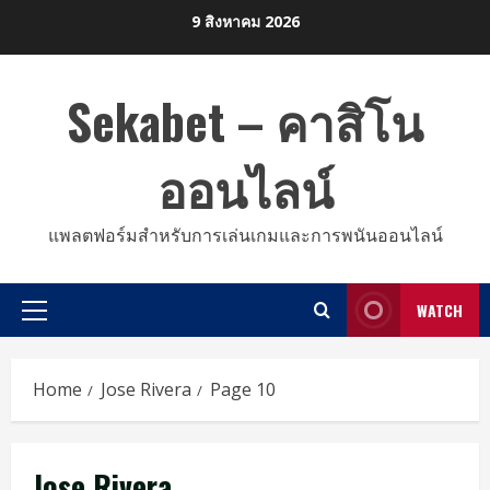
Skip
9 สิงหาคม 2026
to
content
Sekabet – คาสิโน
ออนไลน์
แพลตฟอร์มสำหรับการเล่นเกมและการพนันออนไลน์
WATCH
Primary
Menu
Home
Jose Rivera
Page 10
Jose Rivera