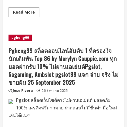
สล็อต
168สล็อต
สร้าง
Read
Read More
ราย
more
ได้
about
ง่ายๆ
Jinda888
ลุย
คา
เลย
สิ
Top
โน
pgheng99
1
ออนไลน์
by
ขั้น
Lewis
ต่ำ
Pgheng99 สล็อตออนไลน์อันดับ 1 ที่ครองใจ
1
บาท
นักเดิมพัน Top 86 by Marylyn Couppie.com ทุก
Top
86
ยอดฝากรับ 10% ไม่ผ่านเอเย่นต์Pgslot,
by
Athena
Sagaming, Ambslot pgslot99 แจก จ่าย จริง ไม่
Jin888.shop
ทุก
ขายฝัน 25 September 2025
ยอด
ฝาก
Jose Rivera
26 สิงหาคม 2025
10%
เกม
มือ
Pgslot สล็อตเว็บไซต์ตรงไม่ผ่านเอเย่นต์ ปลอดภัย
ถือ
สุด
100% เครดิตฟรีมากมาย ฝากถอนไม่มีขั้นต่ำ มือใหม่
ฮิต
เล่นได้แน่ๆ!
ถอน
ไม่
อั้น
10