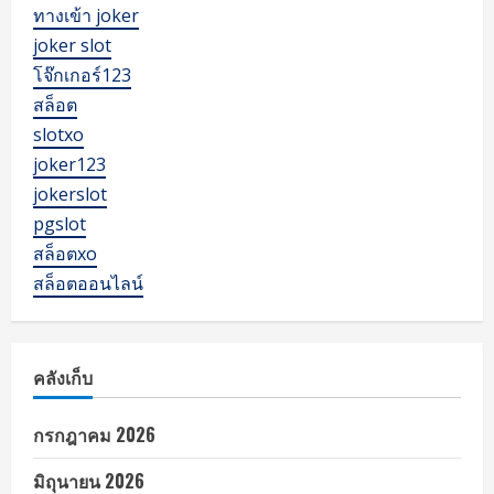
ทางเข้า joker
joker slot
โจ๊กเกอร์123
สล็อต
slotxo
joker123
jokerslot
pgslot
สล็อตxo
สล็อตออนไลน์
คลังเก็บ
กรกฎาคม 2026
มิถุนายน 2026