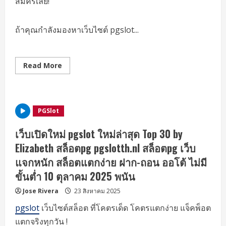
สมัครเลย!
ไม่
ผ่าน
เอเย่นต์Pgslot,
Sagaming,
Ambslot
ถ้าคุณกำลังมองหาเว็บไซต์ pgslot...
pgslot99
แจก
จ่าย
จริง
ไม่
Read
Read More
ขาย
more
ฝัน
about
25
สล็อต
September
websiteตรง
2025
สล็อต
เครดิต
PGSlot
ฟรี
สมัคร
ง่าย
เว็บเปิดใหม่ pgslot ใหม่ล่าสุด Top 30 by
รับ
ได้
Elizabeth สล็อตpg pgslotth.nl สล็อตpg เว็บ
ทันที
casino
แจกหนัก สล็อตแตกง่าย ฝาก-ถอน ออโต้ ไม่มี
online
เว็บ
ขั้นต่ำ 10 ตุลาคม 2025 พนัน
เปิด
ใหม่
Jose Rivera
23 สิงหาคม 2025
pgslot
ใหม่
ล่าสุด
pgslot
เว็บไซต์สล็อต ที่โคตรเด็ด โคตรแตกง่าย แจ็คพ็อต
Top
97
แตกจริงทุกวัน !