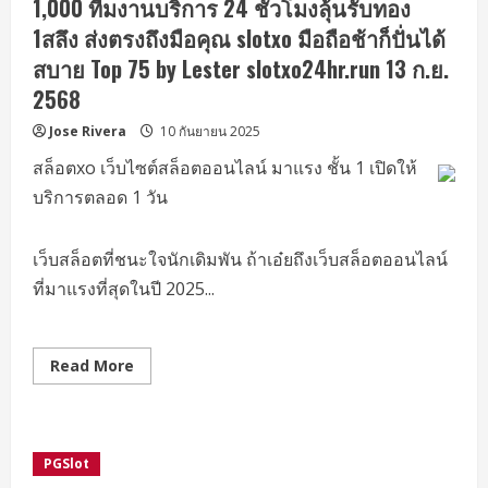
1,000 ทีมงานบริการ 24 ชั่วโมงลุ้นรับทอง
เริ่ม
ต้น
1สลึง ส่งตรงถึงมือคุณ slotxo มือถือช้าก็ปั่นได้
1
บาท
สบาย Top 75 by Lester slotxo24hr.run 13 ก.ย.
ทาง
เข้า
2568
พุซซี่888
เงิน
Jose Rivera
10 กันยายน 2025
ชัวร์
โอน
ไว
สล็อตxo เว็บไซต์สล็อตออนไลน์ มาแรง ชั้น 1 เปิดให้
เว็บ
พนัน
บริการตลอด 1 วัน
ออนไลน์
เบอร์
1
pussy888
เว็บสล็อตที่ชนะใจนักเดิมพัน ถ้าเอ๋ยถึงเว็บสล็อตออนไลน์
แตก
ต่าง
ที่มาแรงที่สุดในปี 2025...
ไม่
ซ้ำ
ใคร
แตก
ดี
Read
Read More
กว่า
more
เดิม
about
Top
Slotxo
94
เกม
by
ฮิต
Horace
ถอน
PGSlot
pussy888win.vip
ถี่
ที่สุด