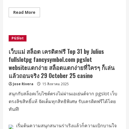
ว่า
คุ้ม
สล็อต
Read
Read More
เครดิต
more
ฟรี
about
แจ็ค
บา
พอต
คา
แตก
ร่า168
ดี
8
PGSlot
ที่
August
แฮปปี้168
2025
Top
บา
เว็บแม่ สล็อต เครดิตฟรี Top 31 by Julius
11
คา
by
ร่า
fullslotpg fancysymbol.com pgslot
Matt
ครอง
บัลลังก์
websiteแตกง่าย สล็อตแตกง่ายที่ใครๆ ก็เล่น
บา
คา
แล้วถอนจริง 29 October 25 casino
ร่า
ออนไลน์
Jose Rivera
15 สิงหาคม 2025
ตัว
จริง
ทุน
สนุกกับสล็อตเว็บไซต์ตรงไม่ผ่านเอเย่นต์จาก pgslot เว็บ
น้อย
ยิ่ง
ตรงลิขสิทธิ์แท้ จัดเต็มทุกสิทธิพิเศษ รับเครดิตฟรีได้โดย
ต้อง
ทันที!
โดน
เครดิต
ฟรี
เพียบ
จบ
เริ่มต้นความสนุกสนานร่าเริงแล้วก็ความเบิกบานใจ
ไว