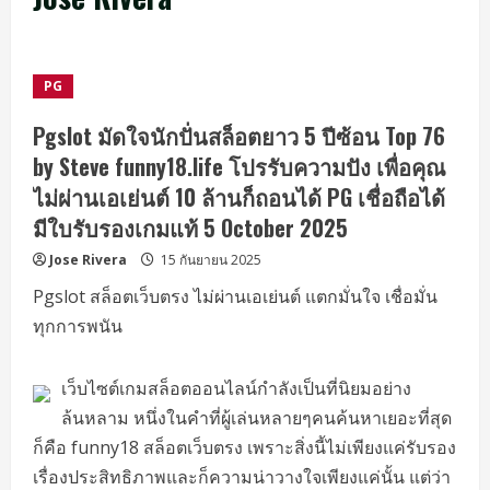
PG
Pgslot มัดใจนักปั่นสล็อตยาว 5 ปีซ้อน Top 76
by Steve funny18.life โปรรับความปัง เพื่อคุณ
ไม่ผ่านเอเย่นต์ 10 ล้านก็ถอนได้ PG เชื่อถือได้
มีใบรับรองเกมแท้ 5 October 2025
Jose Rivera
15 กันยายน 2025
Pgslot สล็อตเว็บตรง ไม่ผ่านเอเย่นต์ แตกมั่นใจ เชื่อมั่น
ทุกการพนัน
เว็บไซต์เกมสล็อตออนไลน์กำลังเป็นที่นิยมอย่าง
ล้นหลาม หนึ่งในคำที่ผู้เล่นหลายๆคนค้นหาเยอะที่สุด
ก็คือ funny18 สล็อตเว็บตรง เพราะสิ่งนี้ไม่เพียงแค่รับรอง
เรื่องประสิทธิภาพและก็ความน่าวางใจเพียงแค่นั้น แต่ว่า