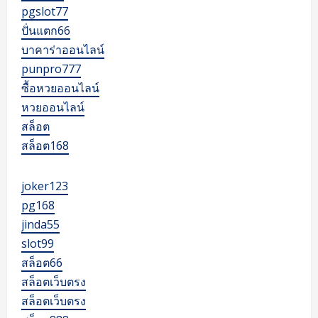
pgslot77
ปั่นแตก66
บาคาร่าออนไลน์
punpro777
ซื้อหวยออนไลน์
หวยออนไลน์
สล็อต
สล็อต168
joker123
pg168
jinda55
slot99
สล็อต66
สล็อตเว็บตรง
สล็อตเว็บตรง