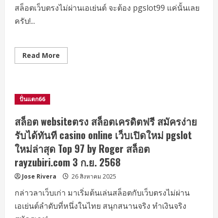
ล้าน
สล็อตเว็บตรงไม่ผ่านเอเย่นต์ จะต้อง pgslot99 แค่นั้นเลย
ก็
ครับ!...
ถอน
ได้
jinda888
ระบบ
ดี
ทำ
Read
Read More
กำไร
more
ไม่
about
สะดุด
Pgheng99
4
สล็อต
OCT
ออนไลน์
2025
อันดับ
ปั่นแตก66
1
ที่
ครอง
สล็อต websiteตรง สล็อตเครดิตฟรี สมัครง่าย
ใจ
นัก
รับได้ทันที casino online เว็บเปิดใหม่ pgslot
เดิม
พัน
ใหม่ล่าสุด Top 97 by Roger สล็อต
Top
86
rayzubiri.com 3 ก.ย. 2568
by
Marylyn
Jose Rivera
26 สิงหาคม 2025
Couppie.com
ทุก
ยอด
กล่าวลาเว็บเก่า มาเริ่มต้นเล่นสล็อตกับเว็บตรงไม่ผ่าน
ฝาก
รับ
เอเย่นต์ลำดับที่หนึ่งในไทย สนุกสนานจริง ทำเงินจริง
10%