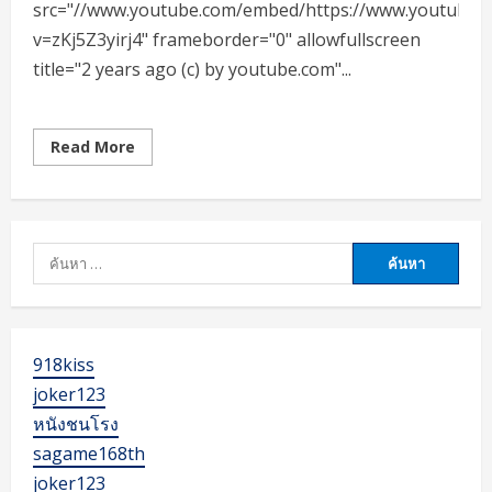
src="//www.youtube.com/embed/https://www.youtube.
v=zKj5Z3yirj4" frameborder="0" allowfullscreen
title="2 years ago (c) by youtube.com"...
Read
Read More
more
about
ดู
หนัง
10
August
2026
ค้นหา
ดู
สำหรับ:
หนัง
ออนไลน์
ดู
บอล
โลก
ฟรี
918kiss
ที่
รอ
joker123
มา
หนังชนโรง
นาน
กว่า
sagame168th
4ปี
ซี
joker123
รี่