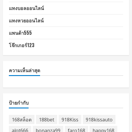
แทงบอลออนไลน์
แทงหวยออนไลน์
แพนด้า555
โจ๊กเกอร์123
ความเห็นล่าสุด
ป้ายกำกับ
168สล็อต
188bet
918Kiss
918kissauto
alot666
bonanza99
faro168
happy168