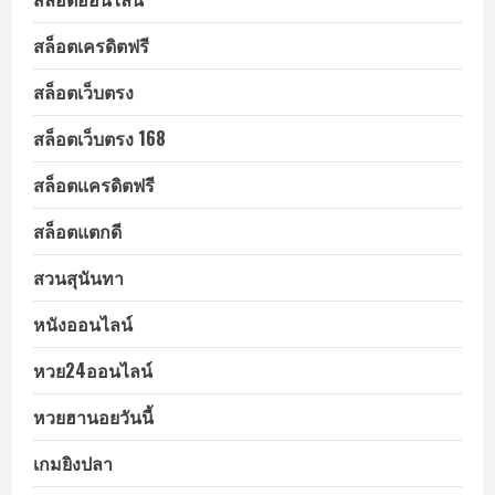
สล็อตเครดิตฟรี
สล็อตเว็บตรง
สล็อตเว็บตรง 168
สล็อตเเครดิตฟรี
สล็อตแตกดี
สวนสุนันทา
หนังออนไลน์
หวย24ออนไลน์
หวยฮานอยวันนี้
เกมยิงปลา