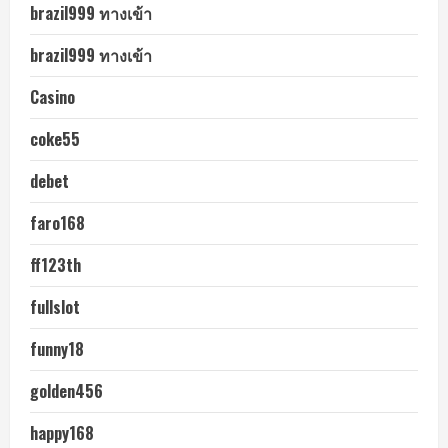
brazil999 ทางเข้า
brazil999 ทางเข้า
Casino
coke55
debet
faro168
ff123th
fullslot
funny18
golden456
happy168