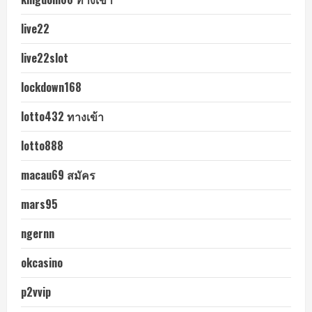
live22
live22slot
lockdown168
lotto432 ทางเข้า
lotto888
macau69 สมัคร
mars95
ngernn
okcasino
p2vvip