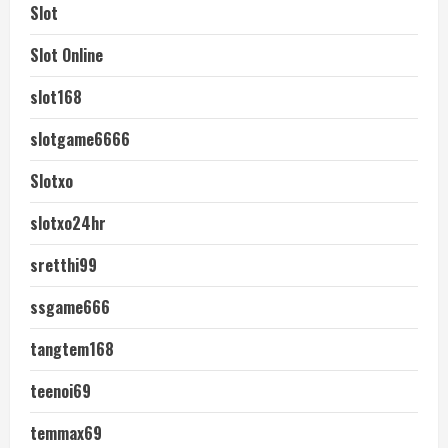
Slot
Slot Online
slot168
slotgame6666
Slotxo
slotxo24hr
sretthi99
ssgame666
tangtem168
teenoi69
temmax69