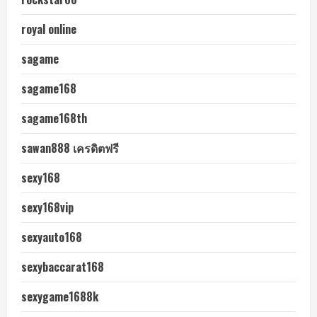
royal online
sagame
sagame168
sagame168th
sawan888 เครดิตฟรี
sexy168
sexy168vip
sexyauto168
sexybaccarat168
sexygame1688k