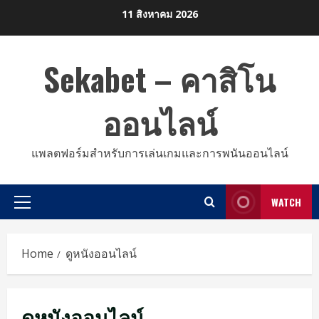
Skip
11 สิงหาคม 2026
to
content
Sekabet – คาสิโน
ออนไลน์
แพลตฟอร์มสำหรับการเล่นเกมและการพนันออนไลน์
WATCH
Primary
Menu
Home
ดูหนังออนไลน์
ดูหนังออนไลน์