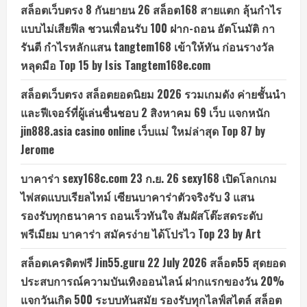
สล็อตเว็บตรง 8 กันยายน 26 สล็อต168 สายแตก ลุ้นกำไร
แบบไม่เสียฟีล ชวนเพื่อนรับ 100 ฝาก-ถอน อัตโนมัติ กา
รันตี กำไรหลักแสน tangtem168 เข้าให้ทัน ก่อนรางวัล
หลุดมือ Top 15 by Isis Tangtem168e.com
สล็อตเว็บตรง สล็อตยอดนิยม 2026 รวมเกมดัง ค่ายชั้นนำ
และฟีเจอร์ที่ผู้เล่นชื่นชอบ 2 สิงหาคม 69 เว็บ แจกหนัก
jin888.asia casino online เว็บแม่ ใหม่ล่าสุด Top 87 by
Jerome
บาคาร่า sexy168c.com 23 ก.ย. 26 sexy168 เปิดโลกเกม
ไพ่สดแบบเรียลไทม์ เซียนบาคาร่าตัวจริงรับ 3 แสน
รองรับทุกธนาคาร ถอนเร็วทันใจ สัมผัสโต๊ะสดระดับ
พรีเมียม บาคาร่า สมัครง่าย ได้โปรไว Top 23 by Art
สล็อตเครดิตฟรี Jin55.guru 22 July 2026 สล็อต55 สุดยอด
ประสบการณ์ความบันเทิงออนไลน์ ฝากแรกของวัน 20%
แจกวันเกิด 500 ระบบทันสมัย รองรับทุกไลฟ์สไตล์ สล็อต