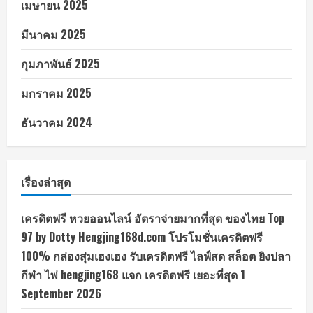
เมษายน 2025
มีนาคม 2025
กุมภาพันธ์ 2025
มกราคม 2025
ธันวาคม 2024
เรื่องล่าสุด
เครดิตฟรี หวยออนไลน์ อัตราจ่ายมากที่สุด ของไทย Top
97 by Dotty Hengjing168d.com โปรโมชั่นเครดิตฟรี
100% กล่องสุ่มเฮงเฮง รับเครดิตฟรี ไลฟ์สด สล็อต ยิงปลา
กีฬา ไพ่ hengjing168 แจก เครดิตฟรี เยอะที่สุด 1
September 2026