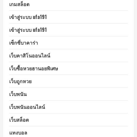
เกมสล็อต
เข้าสู่ระบบ ufa191
เข้าสู่ระบบ ufa191
เซ็กซี่บาคาร่า
เว็บคาสิโนออนไลน์
เว็บซื้อหวยฮานอยพิเศษ
เว็บถูกหวย
เว็บพนัน
เว็บพนันออนไลน์
เว็บสล็อต
แทงบอล