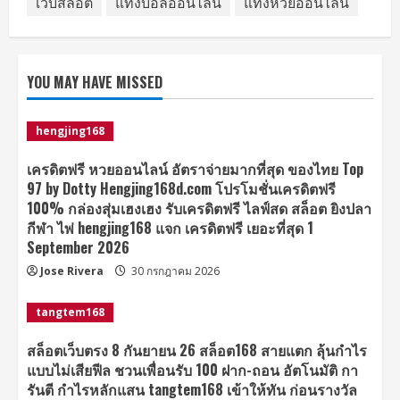
เว็บสล็อต
แทงบอลออนไลน์
แทงหวยออนไลน์
YOU MAY HAVE MISSED
hengjing168
เครดิตฟรี หวยออนไลน์ อัตราจ่ายมากที่สุด ของไทย Top
97 by Dotty Hengjing168d.com โปรโมชั่นเครดิตฟรี
100% กล่องสุ่มเฮงเฮง รับเครดิตฟรี ไลฟ์สด สล็อต ยิงปลา
กีฬา ไพ่ hengjing168 แจก เครดิตฟรี เยอะที่สุด 1
September 2026
Jose Rivera
30 กรกฎาคม 2026
tangtem168
สล็อตเว็บตรง 8 กันยายน 26 สล็อต168 สายแตก ลุ้นกำไร
แบบไม่เสียฟีล ชวนเพื่อนรับ 100 ฝาก-ถอน อัตโนมัติ กา
รันตี กำไรหลักแสน tangtem168 เข้าให้ทัน ก่อนรางวัล