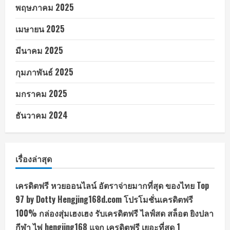
พฤษภาคม 2025
เมษายน 2025
มีนาคม 2025
กุมภาพันธ์ 2025
มกราคม 2025
ธันวาคม 2024
เรื่องล่าสุด
เครดิตฟรี หวยออนไลน์ อัตราจ่ายมากที่สุด ของไทย Top
97 by Dotty Hengjing168d.com โปรโมชั่นเครดิตฟรี
100% กล่องสุ่มเฮงเฮง รับเครดิตฟรี ไลฟ์สด สล็อต ยิงปลา
กีฬา ไพ่ hengjing168 แจก เครดิตฟรี เยอะที่สุด 1