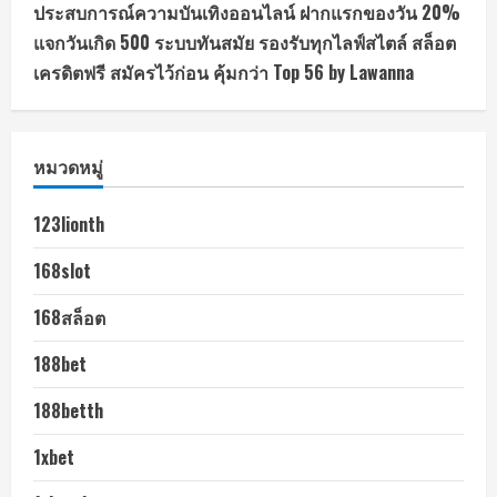
ประสบการณ์ความบันเทิงออนไลน์ ฝากแรกของวัน 20%
แจกวันเกิด 500 ระบบทันสมัย รองรับทุกไลฟ์สไตล์ สล็อต
เครดิตฟรี สมัครไว้ก่อน คุ้มกว่า Top 56 by Lawanna
หมวดหมู่
123lionth
168slot
168สล็อต
188bet
188betth
1xbet