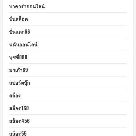
บาคาร่าออนไลน์
ปั่นสล็อต
ปั่นแตก66
พนันออนไลน์
พุซซี่888
มาเก๊า69
สปอร์ตบุ๊ก
สล็อต
สล็อต168
สล็อต456
สล็อต55