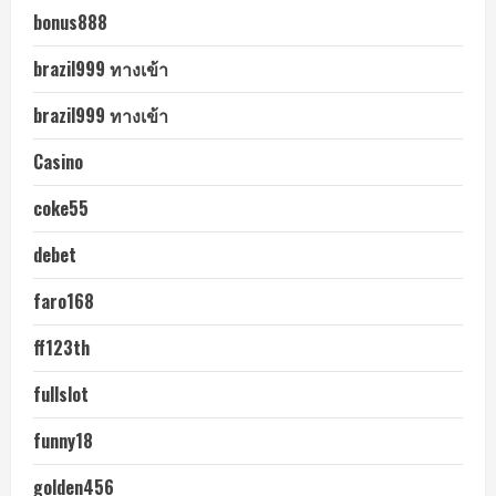
bonus888
brazil999 ทางเข้า
brazil999 ทางเข้า
Casino
coke55
debet
faro168
ff123th
fullslot
funny18
golden456