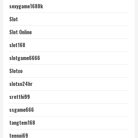
sexygame1688k
Slot
Slot Online
slot168
slotgame6666
Slotxo
slotxo24hr
sretthi99
ssgame666
tangtem168
teenoi69