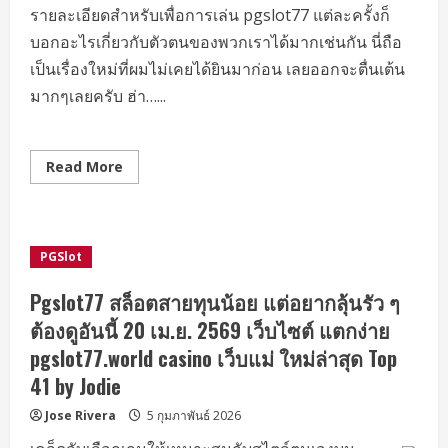
รายละเอียดสำหรับเพื่อการเล่น pgslot77 แต่ละครั้งก็
บอกอะไรเกี่ยวกับตัวตนของพวกเราได้มากเช่นกัน นี่ถือ
เป็นเรื่องใหม่ที่ผมไม่เคยได้ยินมาก่อน เลยออกจะตื่นเต้น
มากๆเลยครับ ฮ่า…...
Read
Read More
more
about
เว็บ
เปิด
ใหม่
pgslot77
PGSlot
webตรง
สล็อต
แตก
Pgslot77 สล็อตสายทุนน้อย แต่อยากลุ้นรัว ๆ
ง่าย
ที่
ต้องดูอันนี้ 20 เม.ย. 2569 เว็บไซต์ แตกง่าย
คน
เล่น
pgslot77.world casino เว็บแม่ ใหม่ล่าสุด Top
จริง
พูด
41 by Jodie
ถึง
บ่อย
Jose Rivera
5 กุมภาพันธ์ 2026
เล่น
สนุก
ลุ้น