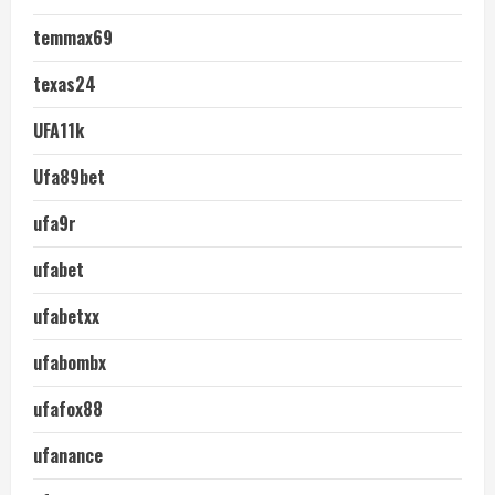
temmax69
texas24
UFA11k
Ufa89bet
ufa9r
ufabet
ufabetxx
ufabombx
ufafox88
ufanance