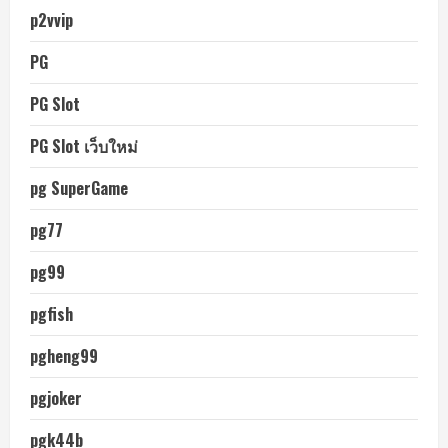
p2vvip
PG
PG Slot
PG Slot เว็บใหม่
pg SuperGame
pg77
pg99
pgfish
pgheng99
pgjoker
pgk44b