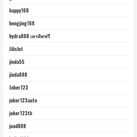
happy168
hengjing168
hydra888 เครดิตฟรี
Jilislot
jinda55
jinda888
Joker123
joker123auto
joker123th
juad888