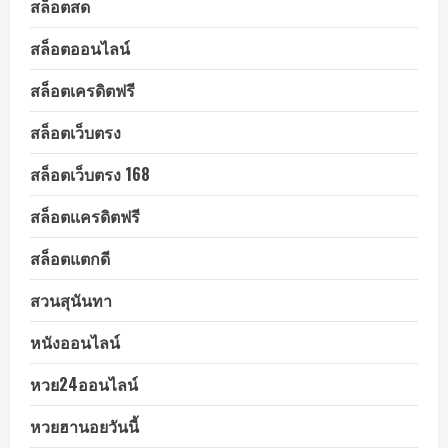
สล็อตสด
สล็อตออนไลน์
สล็อตเครดิตฟรี
สล็อตเว็บตรง
สล็อตเว็บตรง 168
สล็อตเเครดิตฟรี
สล็อตแตกดี
สวนสุนันทา
หนังออนไลน์
หวย24ออนไลน์
หวยฮานอยวันนี้