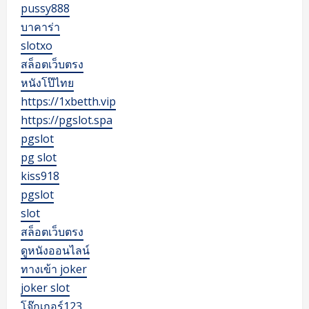
pussy888
บาคาร่า
slotxo
สล็อตเว็บตรง
หนังโป๊ไทย
https://1xbetth.vip
https://pgslot.spa
pgslot
pg slot
kiss918
pgslot
slot
สล็อตเว็บตรง
ดูหนังออนไลน์
ทางเข้า joker
joker slot
โจ๊กเกอร์123