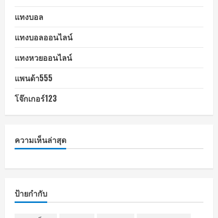
แทงบอล
แทงบอลออนไลน์
แทงหวยออนไลน์
แพนด้า555
โจ๊กเกอร์123
ความเห็นล่าสุด
ป้ายกำกับ