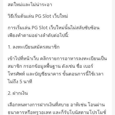
สดใหม่และไม่น่าระอา
วิธีเริ่มต้นเล่น PG Slot เว็บใหม่
การเริ่มเล่น PG Slot เว็บใหม่นั้นไม่สลับซับซ้อน
เพียงทำตามอย่างลำดับต่อไปนี้:
1. ลงทะเบียนสมัครสมาชิก
เข้าไปที่หน้าเว็บ คลิกรายการอาหารลงทะเบียนเป็น
สมาชิก กรอกข้อมูลพื้นฐาน ดังเช่น ชื่อ เบอร์
โทรศัพท์ และบัญชีธนาคาร ขั้นตอนการนี้ใช้เวลา
ไม่ถึง 5 นาที
2. ฝากเงิน
เลือกหนทางการฝากเงินที่สบาย อาทิเช่น โอนผ่าน
ธนาคารหรือทรูวอเลท และก็รับโบนัสตามโปรโมชั่