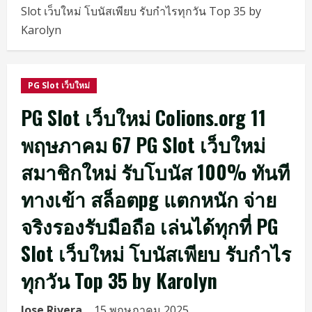
Slot เว็บใหม่ โบนัสเพียบ รับกำไรทุกวัน Top 35 by
Karolyn
PG Slot เว็บใหม่
PG Slot เว็บใหม่ Colions.org 11
พฤษภาคม 67 PG Slot เว็บใหม่
สมาชิกใหม่ รับโบนัส 100% ทันที
ทางเข้า สล็อตpg แตกหนัก จ่าย
จริงรองรับมือถือ เล่นได้ทุกที่ PG
Slot เว็บใหม่ โบนัสเพียบ รับกำไร
ทุกวัน Top 35 by Karolyn
Jose Rivera
15 พฤษภาคม 2025