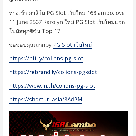
ทางเข้า คาสิโน PG Slot เว็บใหม่ 168lambo.love
11 June 2567 Karolyn ใหม่ PG Slot เว็บใหม่แจก
โบนัสทุกซีซั่น Top 17
ขอขอบคุณมากby
PG Slot เว็บใหม่
https://bit.ly/colions-pg-slot
https://rebrand.ly/colions-pg-slot
https://wow.in.th/colions-pg-slot
https://shorturl.asia/8AdPM