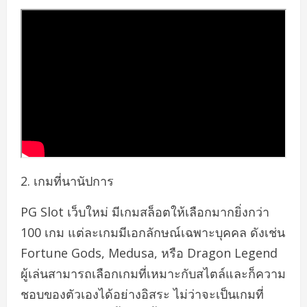
2. เกมที่นานัปการ
PG Slot เว็บใหม่ มีเกมสล็อตให้เลือกมากยิ่งกว่า
100 เกม แต่ละเกมมีเอกลักษณ์เฉพาะบุคคล ดังเช่น
Fortune Gods, Medusa, หรือ Dragon Legend
ผู้เล่นสามารถเลือกเกมที่เหมาะกับสไตล์และก็ความ
ชอบของตัวเองได้อย่างอิสระ ไม่ว่าจะเป็นเกมที่