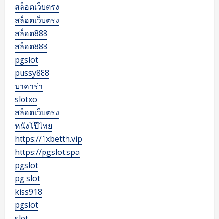
สล็อตเว็บตรง
สล็อตเว็บตรง
สล็อต888
สล็อต888
pgslot
pussy888
บาคาร่า
slotxo
สล็อตเว็บตรง
หนังโป๊ไทย
https://1xbetth.vip
https://pgslot.spa
pgslot
pg slot
kiss918
pgslot
slot