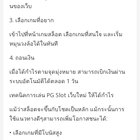
นของเว็บ
3. เลือกเกมที่อยาก
เข้าไปที่หน้าเกมสล็อต เลือกเกมที่สนใจ และเริ่ม
หมุนวงล้อได้ในทันที
4. ถอนเงิน
เมื่อได้กำไรตามจุดมุ่งหมาย สามารถเบิกเงินผ่าน
ระบบอัตโนมัติได้ตลอด 1 วัน
เทคนิคการเล่น PG Slot เว็บใหม่ ให้ได้กำไร
แม้ว่าสล็อตจะขึ้นกับโชคเป็นหลัก แม้กระนั้นการ
ใช้แนวทางดีๆสามารถเพิ่มโอกาสชนะได้:
• เลือกเกมที่มีโบนัสสูง