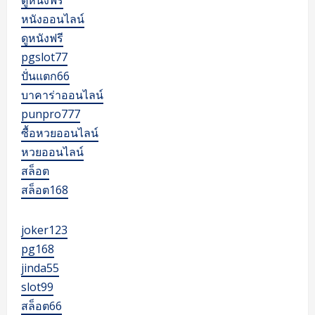
ดูหนังฟรี
หนังออนไลน์
ดูหนังฟรี
pgslot77
ปั่นแตก66
บาคาร่าออนไลน์
punpro777
ซื้อหวยออนไลน์
หวยออนไลน์
สล็อต
สล็อต168
joker123
pg168
jinda55
slot99
สล็อต66