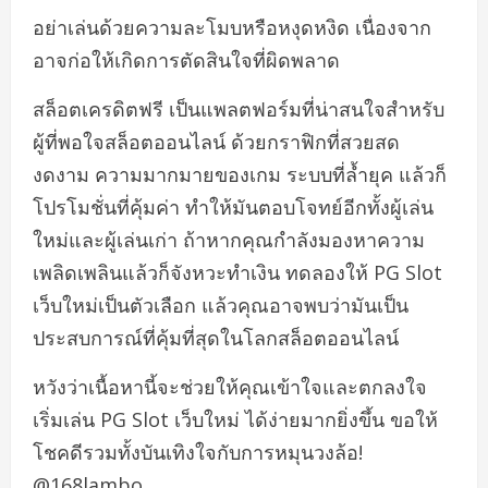
อย่าเล่นด้วยความละโมบหรือหงุดหงิด เนื่องจาก
อาจก่อให้เกิดการตัดสินใจที่ผิดพลาด
สล็อตเครดิตฟรี เป็นแพลตฟอร์มที่น่าสนใจสำหรับ
ผู้ที่พอใจสล็อตออนไลน์ ด้วยกราฟิกที่สวยสด
งดงาม ความมากมายของเกม ระบบที่ล้ำยุค แล้วก็
โปรโมชั่นที่คุ้มค่า ทำให้มันตอบโจทย์อีกทั้งผู้เล่น
ใหม่และผู้เล่นเก่า ถ้าหากคุณกำลังมองหาความ
เพลิดเพลินแล้วก็จังหวะทำเงิน ทดลองให้ PG Slot
เว็บใหม่เป็นตัวเลือก แล้วคุณอาจพบว่ามันเป็น
ประสบการณ์ที่คุ้มที่สุดในโลกสล็อตออนไลน์
หวังว่าเนื้อหานี้จะช่วยให้คุณเข้าใจและตกลงใจ
เริ่มเล่น PG Slot เว็บใหม่ ได้ง่ายมากยิ่งขึ้น ขอให้
โชคดีรวมทั้งบันเทิงใจกับการหมุนวงล้อ!
@168lambo