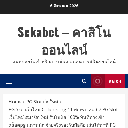
Skip
6 สิงหาคม 2026
to
content
Sekabet – คาสิโน
ออนไลน์
แพลตฟอร์มสำหรับการเล่นเกมและการพนันออนไลน์
WATCH
Primary
Menu
Home
PG Slot เว็บใหม่
PG Slot เว็บใหม่ Colions.org 11 พฤษภาคม 67 PG Slot
เว็บใหม่ สมาชิกใหม่ รับโบนัส 100% ทันทีทางเข้า
สล็อตpg แตกหนัก จ่ายจริงรองรับมือถือ เล่นได้ทุกที่ PG