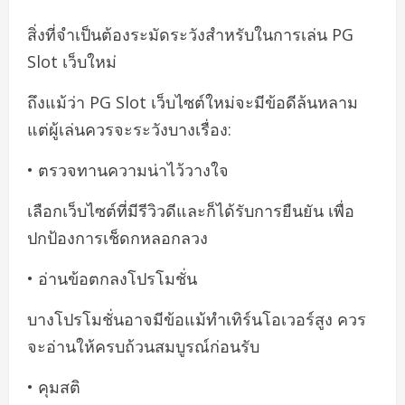
สิ่งที่จำเป็นต้องระมัดระวังสำหรับในการเล่น PG
Slot เว็บใหม่
ถึงแม้ว่า PG Slot เว็บไซต์ใหม่จะมีข้อดีล้นหลาม
แต่ผู้เล่นควรจะระวังบางเรื่อง:
• ตรวจทานความน่าไว้วางใจ
เลือกเว็บไซต์ที่มีรีวิวดีและก็ได้รับการยืนยัน เพื่อ
ปกป้องการเช็ดกหลอกลวง
• อ่านข้อตกลงโปรโมชั่น
บางโปรโมชั่นอาจมีข้อแม้ทำเทิร์นโอเวอร์สูง ควร
จะอ่านให้ครบถ้วนสมบูรณ์ก่อนรับ
• คุมสติ