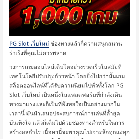
PG Slot เว็บใหม่
ช่องทางแล้วก็ความสนุกสนาน
ร่าเริงที่คุณไม่ควรพลาด
วงการเกมออนไลน์เติบโตอย่างรวดเร็วในสมัยที่
เทคโนโลยีปรับปรุงก้าวหน้า โดยยิ่งไปกว่านั้นเกม
สล็อตออนไลน์ที่ได้รับความนิยมไปทั่วทั้งโลก PG
Slot เว็บใหม่ เป็นหนึ่งในแพลตฟอร์มที่กำลังเดิน
ทางมาแรงและก็เป็นที่พึงพอใจเป็นอย่างมากใน
เวลานี้ มันนำเสนอประสบการณ์การเล่นที่ล้ำยุค
บันเทิงใจ แล้วก็เต็มไปด้วยช่องทางสำหรับในการ
สร้างผลกำไร เนื้อหานี้จะพาคุณไปเจาะลึกทุกแง่ทุก