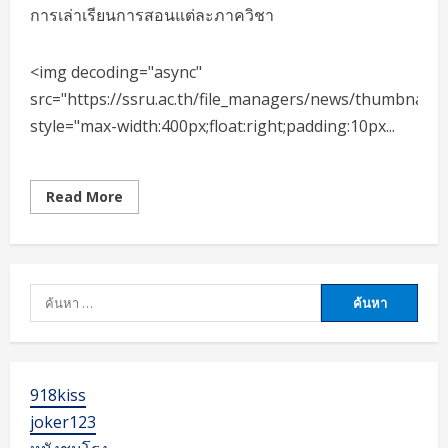
การเล่าเรียนการสอนแต่ละภาควิชา
<img decoding="async"
src="https://ssru.ac.th/file_managers/news/thumbnails
style="max-width:400px;float:right;padding:10px...
Read
Read More
more
about
Ssru
มหาวิทยาลัย
ราชภัฏ
ครู
อันดับ
ค้นหา
1
สำหรับ:
Top
49
by
Estela
ssru.ac.th
สาขา
918kiss
ยอด
นิยม
joker123
สวนสุนันทา
หลักสูตร