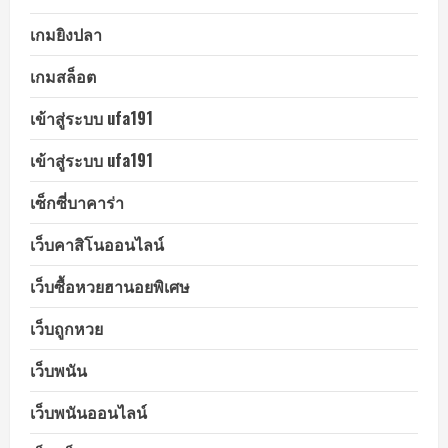
เกมยิงปลา
เกมสล็อต
เข้าสู่ระบบ ufa191
เข้าสู่ระบบ ufa191
เซ็กซี่บาคาร่า
เว็บคาสิโนออนไลน์
เว็บซื้อหวยฮานอยพิเศษ
เว็บถูกหวย
เว็บพนัน
เว็บพนันออนไลน์