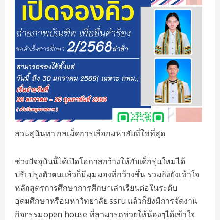
สวนสุนันทา กลเม็ดการเลือกมหาลัยที่ใช่ที่สุด
ช่วงปัจจุบันนี้ได้เปิดโอกาสกว้างให้กับเด็กรุ่นใหม่ได้
ปรับปรุงตัวตนแล้วก็มีมุมมองที่กว้างขึ้น รวมถึงยังเข้าใจ
หลักสูตรการศึกษาการศึกษาเล่าเรียนต่อในระดับ
อุดมศึกษาหรือมหาวิทยาลัย ssru แล้วก็ยังมีการจัดงาน
กิจกรรมopen house ที่สามารถช่วยให้น้องๆได้เข้าใจ