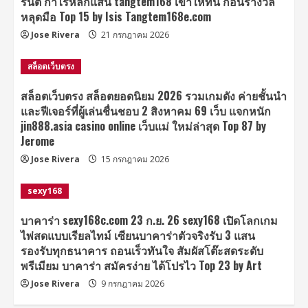
รันตี กำไรหลักแสน tangtem168 เข้าให้ทัน ก่อนรางวัล
หลุดมือ Top 15 by Isis Tangtem168e.com
Jose Rivera
21 กรกฎาคม 2026
สล็อตเว็บตรง
สล็อตเว็บตรง สล็อตยอดนิยม 2026 รวมเกมดัง ค่ายชั้นนำ
และฟีเจอร์ที่ผู้เล่นชื่นชอบ 2 สิงหาคม 69 เว็บ แจกหนัก
jin888.asia casino online เว็บแม่ ใหม่ล่าสุด Top 87 by
Jerome
Jose Rivera
15 กรกฎาคม 2026
sexy168
บาคาร่า sexy168c.com 23 ก.ย. 26 sexy168 เปิดโลกเกม
ไพ่สดแบบเรียลไทม์ เซียนบาคาร่าตัวจริงรับ 3 แสน
รองรับทุกธนาคาร ถอนเร็วทันใจ สัมผัสโต๊ะสดระดับ
พรีเมียม บาคาร่า สมัครง่าย ได้โปรไว Top 23 by Art
Jose Rivera
9 กรกฎาคม 2026