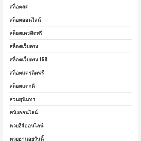
สล็อตสด
สล็อตออนไลน์
สล็อตเครดิตฟรี
สล็อตเว็บตรง
สล็อตเว็บตรง 168
สล็อตเเครดิตฟรี
สล็อตแตกดี
สวนสุนันทา
หนังออนไลน์
หวย24ออนไลน์
หวยฮานอยวันนี้