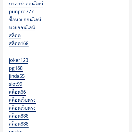
บาคาร่าออนไลน์
punpro777
ซื้อหวยออนไลน์
หวยออนไลน์
สล็อต
สล็อต168
joker123
pg168
jinda55
slot99
สล็อต66
สล็อตเว็บตรง
สล็อตเว็บตรง
สล็อต888
สล็อต888
pgslot