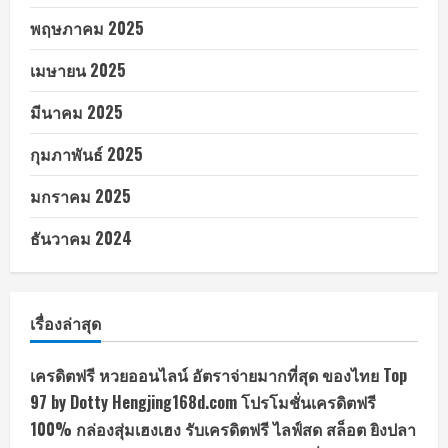
พฤษภาคม 2025
เมษายน 2025
มีนาคม 2025
กุมภาพันธ์ 2025
มกราคม 2025
ธันวาคม 2024
เรื่องล่าสุด
เครดิตฟรี หวยออนไลน์ อัตราจ่ายมากที่สุด ของไทย Top
97 by Dotty Hengjing168d.com โปรโมชั่นเครดิตฟรี
100% กล่องสุ่มเฮงเฮง รับเครดิตฟรี ไลฟ์สด สล็อต ยิงปลา