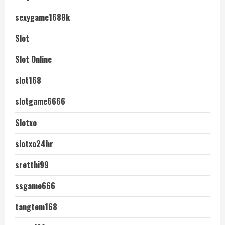
sexygame1688k
Slot
Slot Online
slot168
slotgame6666
Slotxo
slotxo24hr
sretthi99
ssgame666
tangtem168