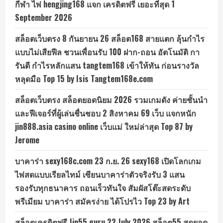
กีฬา ไพ่ hengjing168 แจก เครดิตฟรี เยอะที่สุด 1
September 2026
สล็อตเว็บตรง 8 กันยายน 26 สล็อต168 สายแตก ลุ้นกำไร
แบบไม่เสียฟีล ชวนเพื่อนรับ 100 ฝาก-ถอน อัตโนมัติ กา
รันตี กำไรหลักแสน tangtem168 เข้าให้ทัน ก่อนรางวัล
หลุดมือ Top 15 by Isis Tangtem168e.com
สล็อตเว็บตรง สล็อตยอดนิยม 2026 รวมเกมดัง ค่ายชั้นนำ
และฟีเจอร์ที่ผู้เล่นชื่นชอบ 2 สิงหาคม 69 เว็บ แจกหนัก
jin888.asia casino online เว็บแม่ ใหม่ล่าสุด Top 87 by
Jerome
บาคาร่า sexy168c.com 23 ก.ย. 26 sexy168 เปิดโลกเกม
ไพ่สดแบบเรียลไทม์ เซียนบาคาร่าตัวจริงรับ 3 แสน
รองรับทุกธนาคาร ถอนเร็วทันใจ สัมผัสโต๊ะสดระดับ
พรีเมียม บาคาร่า สมัครง่าย ได้โปรไว Top 23 by Art
สล็อตเครดิตฟรี Jin55.guru 22 July 2026 สล็อต55 สุดยอด