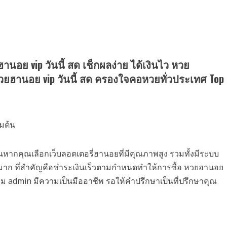
อย vip วันนี้ สด เช็กผลง่าย ได้เงินไว หวย
 หวยฮานอย vip วันนี้ สด ครองใจคอหวยทั่วประเทศ Top
่มต้น
นหากคุณเลือกเว็บลอตเตอรี่ฮานอยที่มีคุณภาพสูง รวมทั้งมีระบบ
อะมาก ที่สำคัญคือชำระเงินเร็วตามกำหนดทำให้การซื้อ หวยฮานอย
ยม admin มีความเป็นมืออาชีพ รอให้คำปรึกษาเป็นที่ปรึกษาคุณ