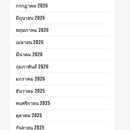
กรกฎาคม 2026
มิถุนายน 2026
พฤษภาคม 2026
เมษายน 2026
มีนาคม 2026
กุมภาพันธ์ 2026
มกราคม 2026
ธันวาคม 2025
พฤศจิกายน 2025
ตุลาคม 2025
กันยายน 2025