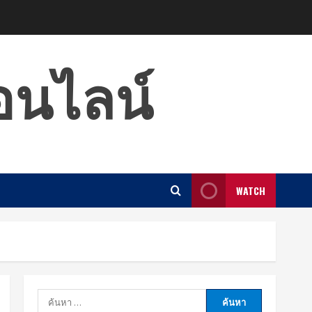
อนไลน์
WATCH
ค้นหา