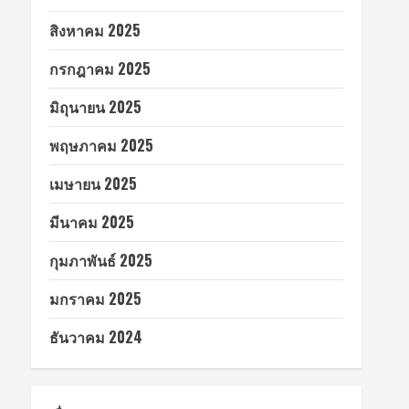
สิงหาคม 2025
กรกฎาคม 2025
มิถุนายน 2025
พฤษภาคม 2025
เมษายน 2025
มีนาคม 2025
กุมภาพันธ์ 2025
มกราคม 2025
ธันวาคม 2024