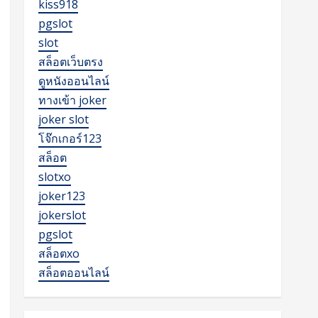
kiss918
pgslot
slot
สล็อตเว็บตรง
ดูหนังออนไลน์
ทางเข้า joker
joker slot
โจ๊กเกอร์123
สล็อต
slotxo
joker123
jokerslot
pgslot
สล็อตxo
สล็อตออนไลน์