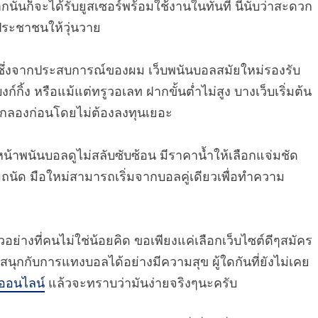
ั้นก็จะได้รับยูสเซอร์พร้อมใช้งานในทันที นี้นับว่าสะดวก
ประชาชนให้วุ่นวาย
 ซึ่งจากประสบการณ์ของผม เว็บพนันบอลสมัยใหม่รองรับ
้ง หรือแม้แต่ทรูวอเลท ฝากขั้นต่ำไม่สูง บางเว็บเริ่มต้น
ยากลองก่อนโดยไม่ต้องลงทุนเยอะ
 หน้าพนันบอลดูไม่สลับซับซ้อน มีราคาน้ำให้เลือกแจ่มชัด
นัด มือใหม่สามารถเริ่มจากบอลคู่เดียวเพื่อทำความ
ย่างที่คนไม่ใช่น้อยคิด ขอเพียงแค่เลือกเว็บไซต์ดีๆสมัคร
รถสนุกกับการแทงบอลได้อย่างมีความสุข ผู้ใดกันที่ยังไม่เคย
ออนไลน์
แล้วจะทราบว่ามันง่ายจริงๆนะครับ