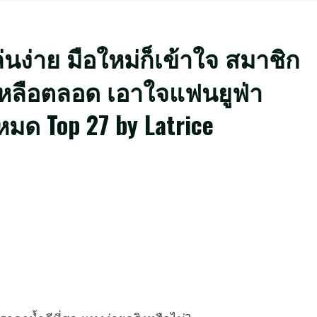
่นง่าย มือใหม่ก็เข้าใจ สมาชิก
ยเหลือตลอด เอาใจแฟนยูฟ่า
มด Top 27 by Latrice