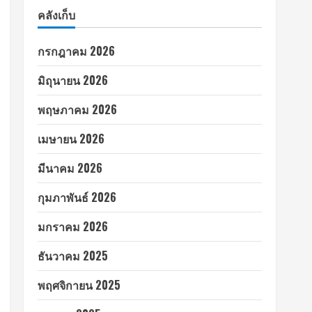
คลังเก็บ
กรกฎาคม 2026
มิถุนายน 2026
พฤษภาคม 2026
เมษายน 2026
มีนาคม 2026
กุมภาพันธ์ 2026
มกราคม 2026
ธันวาคม 2025
พฤศจิกายน 2025