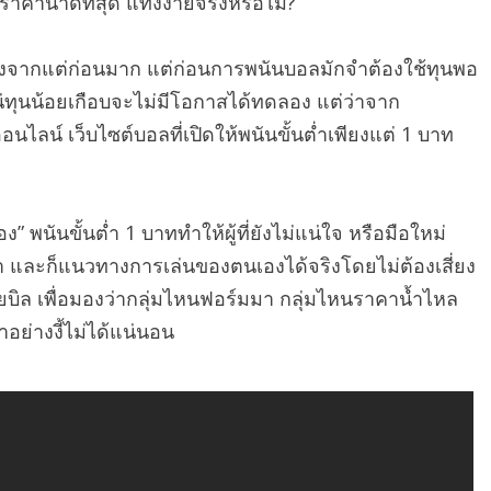
าคาน้ำดีที่สุด แทงง่ายจริงหรือไม่?
างจากแต่ก่อนมาก แต่ก่อนการพนันบอลมักจำต้องใช้ทุนพอ
น่ทุนน้อยเกือบจะไม่มีโอกาสได้ทดลอง แต่ว่าจาก
ลน์ เว็บไซต์บอลที่เปิดให้พนันขั้นต่ำเพียงแต่ 1 บาท
นันขั้นต่ำ 1 บาททำให้ผู้ที่ยังไม่แน่ใจ หรือมือใหม่
ละก็แนวทางการเล่นของตนเองได้จริงโดยไม่ต้องเสี่ยง
ายบิล เพื่อมองว่ากลุ่มไหนฟอร์มมา กลุ่มไหนราคาน้ำไหล
ำอย่างงี้ไม่ได้แน่นอน