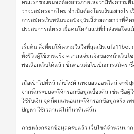
หนแรกของผมจะต้องสารภาพเลยว่ามีทั้งความตื่นเต
ว่าจะสมัครยากไหม จำเป็นต้องโอนเงินอย่างไร เ
การสมัครเว็บพนันบอลปัจจุบันนี้ง่ายดายกว่าที่คิด
ประสบการณ์ตรง เผื่อคนใดกันแน่ที่กำลังพอใจแม้กร
เริ่มต้น สิ่งที่ผมให้ความใส่ใจที่สุดเป็น ufa11
ทั้งรีวิวผู้ใช้งานจริง ความแจ่มแจ้งของหน้าเว็
พอเลือกเว็บได้แล้ว ขั้นตอนต่อไปเป็นการสมัคร ซึ่ง
เมื่อเข้าไปที่หน้าเว็บไซต์ แทงบอลออนไลน์ จะมีปุ
จากนั้นระบบจะให้กรอกข้อมูลเบื้องต้น เช่น ชื่อผู้
ใช้รับเงิน จุดนี้ผมเสนอแนะให้กรอกข้อมูลจริง
ปัญหา ใช้เวลาแค่ไม่กี่นาทีแค่นั้น
ภายหลังกรอกข้อมูลครบแล้ว เว็บไซต์จำนวนมากจ