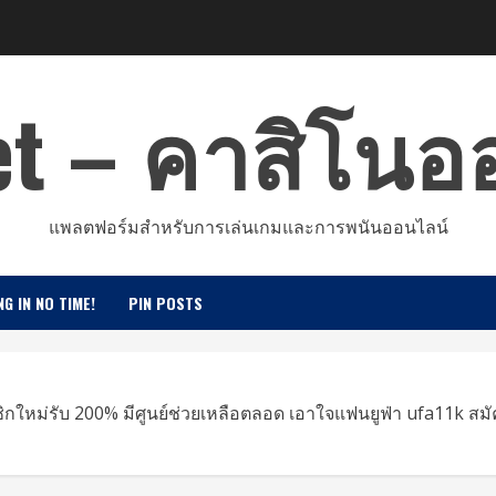
et – คาสิโนอ
แพลตฟอร์มสำหรับการเล่นเกมและการพนันออนไลน์
G IN NO TIME!
PIN POSTS
าชิกใหม่รับ 200% มีศูนย์ช่วยเหลือตลอด เอาใจแฟนยูฟ่า ufa11k 