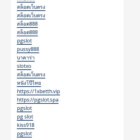
สล็อตเว็บตรง
สล็อตเว็บตรง
สล็อต888
สล็อต888
pgslot
pussy888
บาคาร่า
slotxo
สล็อตเว็บตรง
หนังโป๊ไทย
https://1xbetth.vip
https://pgslot.spa
pgslot
pg slot
kiss918
pgslot