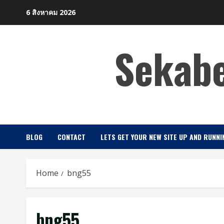
Skip
6 สิงหาคม 2026
to
content
Sekab
BLOG
CONTACT
LETS GET YOUR NEW SITE UP AND RUNNIN
Home
bng55
bng55