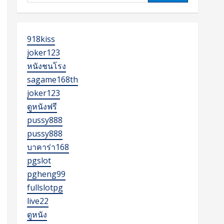
สำหรับ:
918kiss
joker123
หนังชนโรง
sagame168th
joker123
ดูหนังฟรี
pussy888
pussy888
บาคาร่า168
pgslot
pgheng99
fullslotpg
live22
ดูหนัง