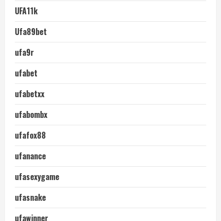
UFA11k
Ufa89bet
ufa9r
ufabet
ufabetxx
ufabombx
ufafox88
ufanance
ufasexygame
ufasnake
ufawinner