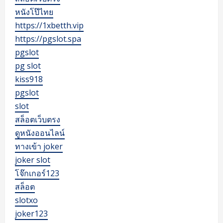
หนังโป๊ไทย
https://1xbetth.vip
https://pgslot.spa
pgslot
pg slot
kiss918
pgslot
slot
สล็อตเว็บตรง
ดูหนังออนไลน์
ทางเข้า joker
joker slot
โจ๊กเกอร์123
สล็อต
slotxo
joker123