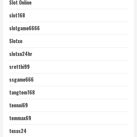
Slot Online
slot168
slotgame6666
Slotxo
slotxo24hr
sretthi99
ssgame666
tangtem168
teenoi69
temmax69
texas24