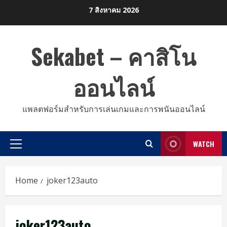
Skip
7 สิงหาคม 2026
to
content
Sekabet – คาสิโน
ออนไลน์
แพลตฟอร์มสำหรับการเล่นเกมและการพนันออนไลน์
WATCH
Primary
Menu
Home
joker123auto
joker123auto