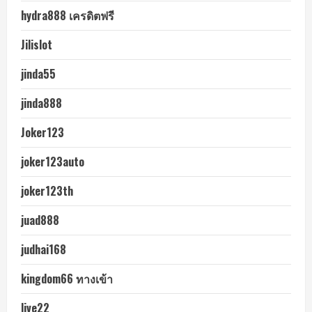
hydra888 เครดิตฟรี
Jilislot
jinda55
jinda888
Joker123
joker123auto
joker123th
juad888
judhai168
kingdom66 ทางเข้า
live22