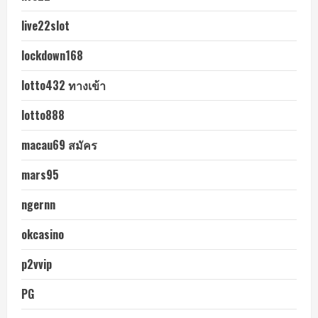
live22slot
lockdown168
lotto432 ทางเข้า
lotto888
macau69 สมัคร
mars95
ngernn
okcasino
p2vvip
PG