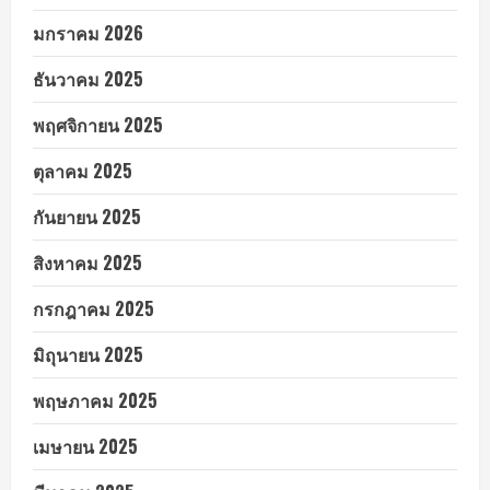
มกราคม 2026
ธันวาคม 2025
พฤศจิกายน 2025
ตุลาคม 2025
กันยายน 2025
สิงหาคม 2025
กรกฎาคม 2025
มิถุนายน 2025
พฤษภาคม 2025
เมษายน 2025