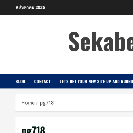
Skip
9 สิงหาคม 2026
to
content
Sekab
BLOG
CONTACT
LETS GET YOUR NEW SITE UP AND RUNNIN
Home
pg718
pg718