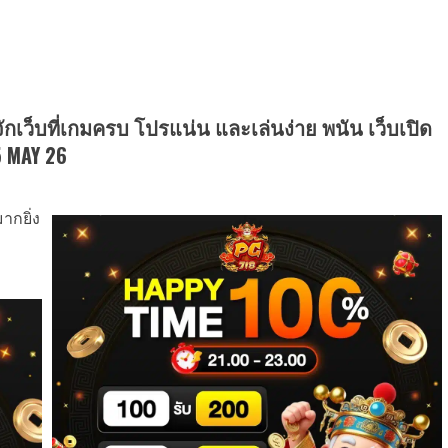
้จักเว็บที่เกมครบ โปรแน่น และเล่นง่าย พนัน เว็บเปิด
5 MAY 26
ากยิ่ง