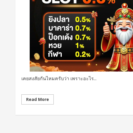
เคยสงสัยกันไหมครับว่า เพราะอะไร...
Read
Read More
more
about
Pg718
เว็บ
ใหญ่
อยาก
ปั่น
สล็อต